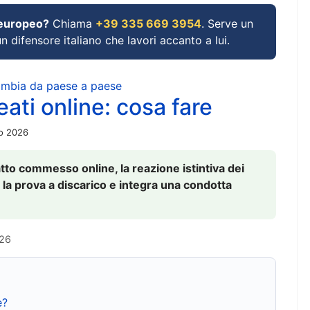
 europeo?
Chiama
+39 335 669 3954
. Serve un
un difensore italiano che lavori accanto a lui.
cambia da paese a paese
ati online: cosa fare
io 2026
to commesso online, la reazione istintiva dei
 la prova a discarico e integra una condotta
026
e?