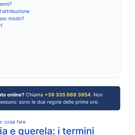
renni?
l'attribuzione
tesso modo?
?
uto online?
Chiama
+39 335 669 3954
. Non
 nessuno: sono le due regole delle prime ore.
e: cosa fare
a e querela: i termini