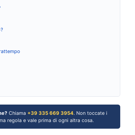
?
o?
frattempo
ne?
Chiama
+39 335 669 3954
. Non toccate i
ima regola e vale prima di ogni altra cosa.