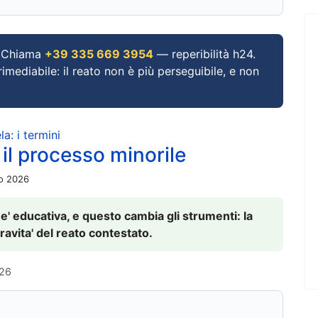
Chiama
+39 335 669 3954
— reperibilità h24.
imediabile: il reato non è più perseguibile, e non
a: i termini
 il processo minorile
io 2026
 e' educativa, e questo cambia gli strumenti: la
ravita' del reato contestato.
026