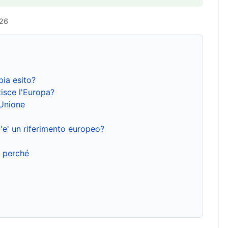
026
bia esito?
isce l'Europa?
'Unione
'e' un riferimento europeo?
e perché