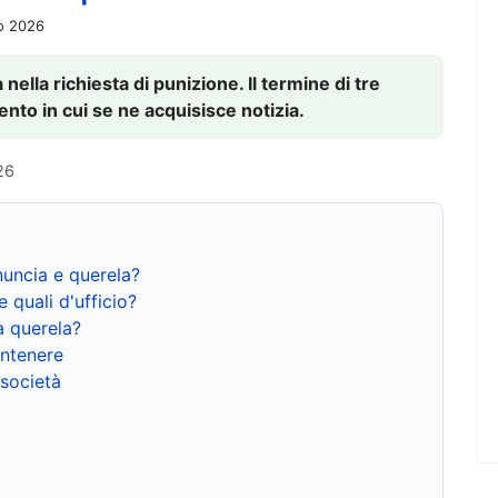
io 2026
nella richiesta di punizione. Il termine di tre
to in cui se ne acquisisce notizia.
26
nuncia e querela?
e quali d'ufficio?
a querela?
ntenere
 società