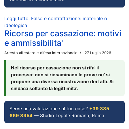
Leggi tutto: Falso e contraffazione: materiale o
ideologica
Ricorso per cassazione: motivi
e ammissibilita'
Arresto all'estero e difesa internazionale
27 Luglio 2026
Nel ricorso per cassazione non si rifa' il
processo: non si riesaminano le prove ne' si
propone una diversa ricostruzione dei fatti. Si
sindaca soltanto la legittimita'.
Serve una valutazione sul tuo caso?
+39 335
669 3954
— Studio Legale Romano, Roma.