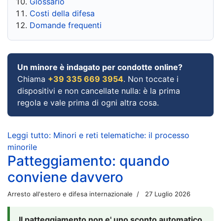
Glossario
Costi della difesa
Domande frequenti
Un minore è indagato per condotte online?
Chiama
+39 335 669 3954
. Non toccate i
dispositivi e non cancellate nulla: è la prima
regola e vale prima di ogni altra cosa.
Leggi tutto: Minori e reti telematiche: il processo
minorile
Patteggiamento: quando
conviene davvero
Arresto all'estero e difesa internazionale
27 Luglio 2026
Il patteggiamento non e' uno sconto automatico