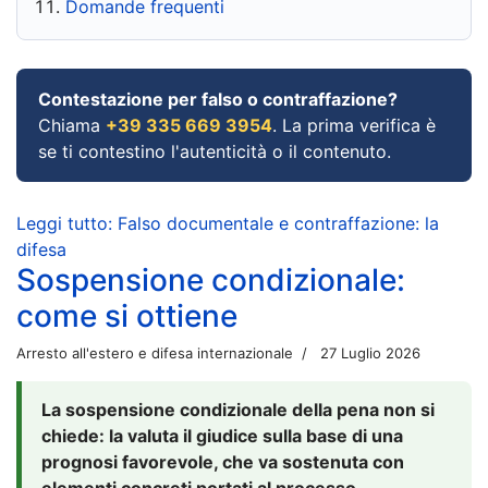
Domande frequenti
Contestazione per falso o contraffazione?
Chiama
+39 335 669 3954
. La prima verifica è
se ti contestino l'autenticità o il contenuto.
Leggi tutto: Falso documentale e contraffazione: la
difesa
Sospensione condizionale:
come si ottiene
Arresto all'estero e difesa internazionale
27 Luglio 2026
La sospensione condizionale della pena non si
chiede: la valuta il giudice sulla base di una
prognosi favorevole, che va sostenuta con
elementi concreti portati al processo.