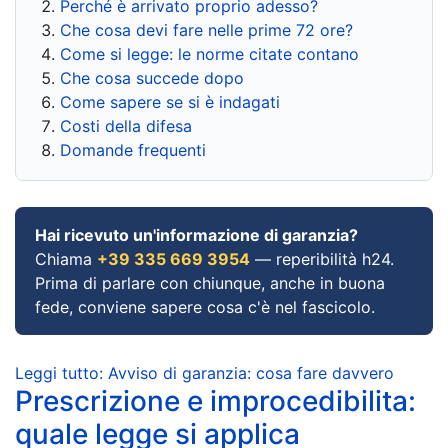
Perché è arrivato proprio adesso?
Che cosa devi fare nelle prime 72 ore?
Come si legge: le norme citate contano
Che cosa succede dopo
Come sapere se si è indagati
Costi della difesa
Domande frequenti
Hai ricevuto un'informazione di garanzia?
Chiama
+39 335 669 3954
— reperibilità h24.
Prima di parlare con chiunque, anche in buona
fede, conviene sapere cosa c'è nel fascicolo.
Leggi tutto: Avviso di garanzia: cosa fare davvero
Prescrizione e improcedibilita:
quale legge si applica