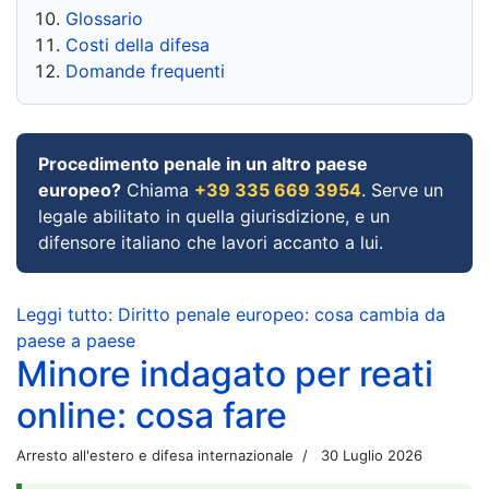
Glossario
Costi della difesa
Domande frequenti
Procedimento penale in un altro paese
europeo?
Chiama
+39 335 669 3954
. Serve un
legale abilitato in quella giurisdizione, e un
difensore italiano che lavori accanto a lui.
Leggi tutto: Diritto penale europeo: cosa cambia da
paese a paese
Minore indagato per reati
online: cosa fare
Arresto all'estero e difesa internazionale
30 Luglio 2026