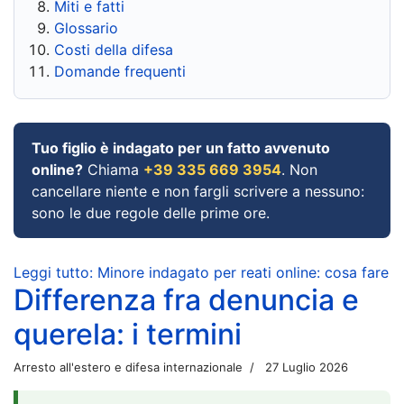
Miti e fatti
Glossario
Costi della difesa
Domande frequenti
Tuo figlio è indagato per un fatto avvenuto
online?
Chiama
+39 335 669 3954
. Non
cancellare niente e non fargli scrivere a nessuno:
sono le due regole delle prime ore.
Leggi tutto: Minore indagato per reati online: cosa fare
Differenza fra denuncia e
querela: i termini
Arresto all'estero e difesa internazionale
27 Luglio 2026