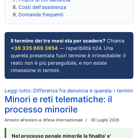
Costi dell'assistenza
Domande frequenti
Il termine dei tre mesi sta per scadere?
Chiama
+39 335 669 3954
— reperibilità h24. Una
querela presentata fuori termine è irrimediabile: il
reato non è più perseguibile, e non esiste
rimessione in termini.
Leggi tutto: Differenza fra denuncia e querela: i termini
Minori e reti telematiche: il
processo minorile
Arresto all'estero e difesa internazionale
30 Luglio 2026
Nel processo penale minorile la finalita' e'