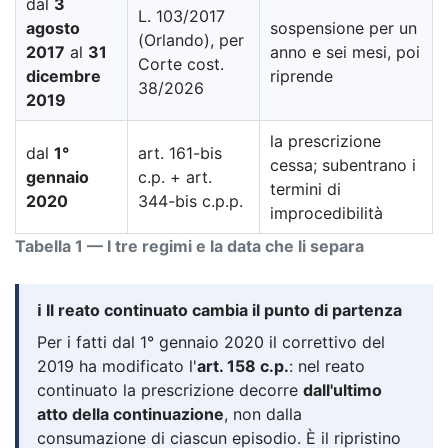
dal
3
L. 103/2017
agosto
sospensione per un
(Orlando), per
2017
al
31
anno e sei mesi, poi
Corte cost.
dicembre
riprende
38/2026
2019
la prescrizione
dal
1°
art. 161-bis
cessa; subentrano i
gennaio
c.p. + art.
termini di
2020
344-bis c.p.p.
improcedibilità
Tabella 1 — I tre regimi e la data che li separa
ℹ️ Il reato continuato cambia il punto di partenza
Per i fatti dal 1° gennaio 2020 il correttivo del
2019 ha modificato l'
art. 158 c.p.
: nel reato
continuato la prescrizione decorre
dall'ultimo
atto della continuazione
, non dalla
consumazione di ciascun episodio. È il ripristino