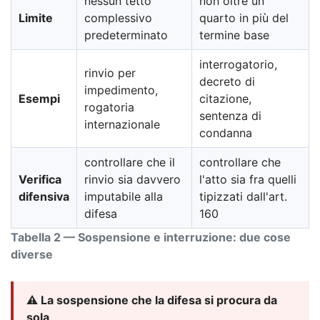
nessun tetto
non oltre un
Limite
complessivo
quarto in più del
predeterminato
termine base
interrogatorio,
rinvio per
decreto di
impedimento,
Esempi
citazione,
rogatoria
sentenza di
internazionale
condanna
controllare che il
controllare che
Verifica
rinvio sia davvero
l'atto sia fra quelli
difensiva
imputabile alla
tipizzati dall'art.
difesa
160
Tabella 2 — Sospensione e interruzione: due cose
diverse
⚠️ La sospensione che la difesa si procura da
sola