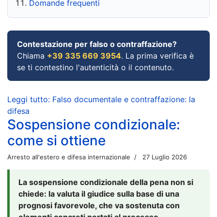
Domande frequenti
Contestazione per falso o contraffazione?
Chiama
+39 335 669 3954
. La prima verifica è
se ti contestino l'autenticità o il contenuto.
Leggi tutto: Falso documentale e contraffazione: la
difesa
Sospensione condizionale:
come si ottiene
Arresto all'estero e difesa internazionale
27 Luglio 2026
La sospensione condizionale della pena non si
chiede: la valuta il giudice sulla base di una
prognosi favorevole, che va sostenuta con
elementi concreti portati al processo.