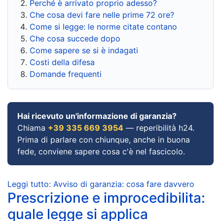
Perché è arrivato proprio adesso?
Che cosa devi fare nelle prime 72 ore?
Come si legge: le norme citate contano
Che cosa succede dopo
Come sapere se si è indagati
Costi della difesa
Domande frequenti
Hai ricevuto un'informazione di garanzia?
Chiama
+39 335 669 3954
— reperibilità h24.
Prima di parlare con chiunque, anche in buona
fede, conviene sapere cosa c'è nel fascicolo.
Leggi tutto: Avviso di garanzia: cosa fare davvero
Prescrizione e improcedibilita:
quale legge si applica