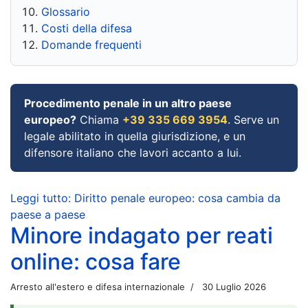
Glossario
Costi della difesa
Domande frequenti
Procedimento penale in un altro paese
europeo?
Chiama
+39 335 669 3954
. Serve un
legale abilitato in quella giurisdizione, e un
difensore italiano che lavori accanto a lui.
Leggi tutto: Diritto penale europeo: cosa cambia da
paese a paese
Minore indagato per reati
online: cosa fare
Arresto all'estero e difesa internazionale
30 Luglio 2026