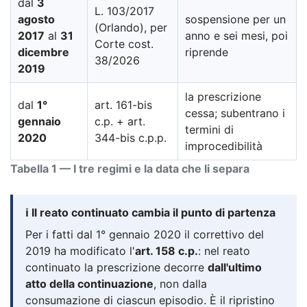
dal
3
L. 103/2017
agosto
sospensione per un
(Orlando), per
2017
al
31
anno e sei mesi, poi
Corte cost.
dicembre
riprende
38/2026
2019
la prescrizione
dal
1°
art. 161-bis
cessa; subentrano i
gennaio
c.p. + art.
termini di
2020
344-bis c.p.p.
improcedibilità
Tabella 1 — I tre regimi e la data che li separa
ℹ️ Il reato continuato cambia il punto di partenza
Per i fatti dal 1° gennaio 2020 il correttivo del
2019 ha modificato l'
art. 158 c.p.
: nel reato
continuato la prescrizione decorre
dall'ultimo
atto della continuazione
, non dalla
consumazione di ciascun episodio. È il ripristino