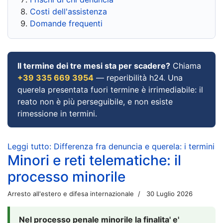
Costi dell'assistenza
Domande frequenti
Il termine dei tre mesi sta per scadere?
Chiama
+39 335 669 3954
— reperibilità h24. Una
querela presentata fuori termine è irrimediabile: il
reato non è più perseguibile, e non esiste
rimessione in termini.
Leggi tutto: Differenza fra denuncia e querela: i termini
Minori e reti telematiche: il
processo minorile
Arresto all'estero e difesa internazionale
30 Luglio 2026
Nel processo penale minorile la finalita' e'