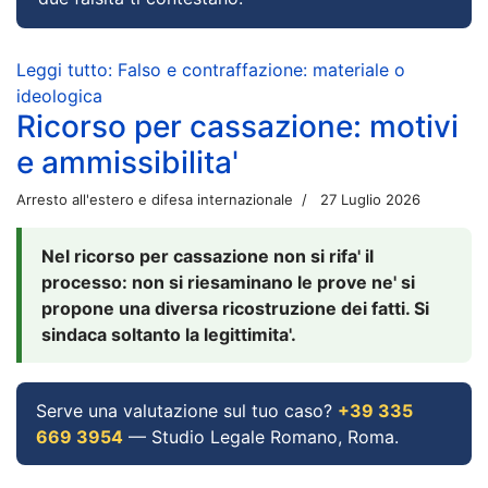
Leggi tutto: Falso e contraffazione: materiale o
ideologica
Ricorso per cassazione: motivi
e ammissibilita'
Arresto all'estero e difesa internazionale
27 Luglio 2026
Nel ricorso per cassazione non si rifa' il
processo: non si riesaminano le prove ne' si
propone una diversa ricostruzione dei fatti. Si
sindaca soltanto la legittimita'.
Serve una valutazione sul tuo caso?
+39 335
669 3954
— Studio Legale Romano, Roma.