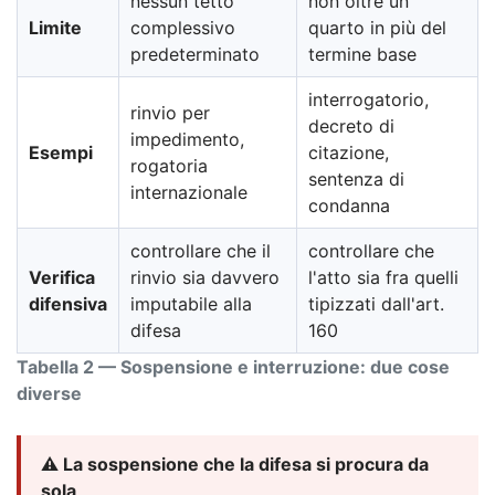
nessun tetto
non oltre un
Limite
complessivo
quarto in più del
predeterminato
termine base
interrogatorio,
rinvio per
decreto di
impedimento,
Esempi
citazione,
rogatoria
sentenza di
internazionale
condanna
controllare che il
controllare che
Verifica
rinvio sia davvero
l'atto sia fra quelli
difensiva
imputabile alla
tipizzati dall'art.
difesa
160
Tabella 2 — Sospensione e interruzione: due cose
diverse
⚠️ La sospensione che la difesa si procura da
sola