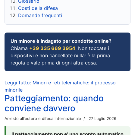
Glossario
Costi della difesa
Domande frequenti
Un minore è indagato per condotte online?
Chiama
+39 335 669 3954
. Non toccate i
dispositivi e non cancellate nulla: è la prima
regola e vale prima di ogni altra cosa.
Leggi tutto: Minori e reti telematiche: il processo
minorile
Patteggiamento: quando
conviene davvero
Arresto all'estero e difesa internazionale
27 Luglio 2026
Il patteggiamento non e' uno sconto automatico