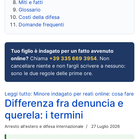
Miti e fatti
Glossario
Costi della difesa
Domande frequenti
Tuo figlio è indagato per un fatto avvenuto
online?
Chiama
+39 335 669 3954
. Non
cancellare niente e non fargli scrivere a nessuno:
sono le due regole delle prime ore.
Leggi tutto: Minore indagato per reati online: cosa fare
Differenza fra denuncia e
querela: i termini
Arresto all'estero e difesa internazionale
27 Luglio 2026