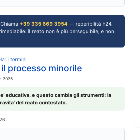
Chiama
+39 335 669 3954
— reperibilità h24.
imediabile: il reato non è più perseguibile, e non
a: i termini
 il processo minorile
io 2026
 e' educativa, e questo cambia gli strumenti: la
ravita' del reato contestato.
026