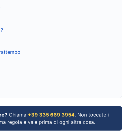
?
o?
frattempo
ne?
Chiama
+39 335 669 3954
. Non toccate i
ima regola e vale prima di ogni altra cosa.