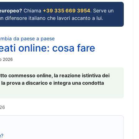
 europeo?
Chiama
+39 335 669 3954
. Serve un
un difensore italiano che lavori accanto a lui.
cambia da paese a paese
ati online: cosa fare
io 2026
to commesso online, la reazione istintiva dei
 la prova a discarico e integra una condotta
026
e?