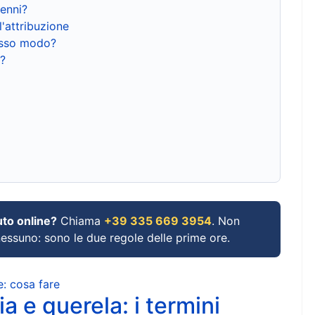
renni?
l'attribuzione
tesso modo?
?
uto online?
Chiama
+39 335 669 3954
. Non
 nessuno: sono le due regole delle prime ore.
e: cosa fare
a e querela: i termini