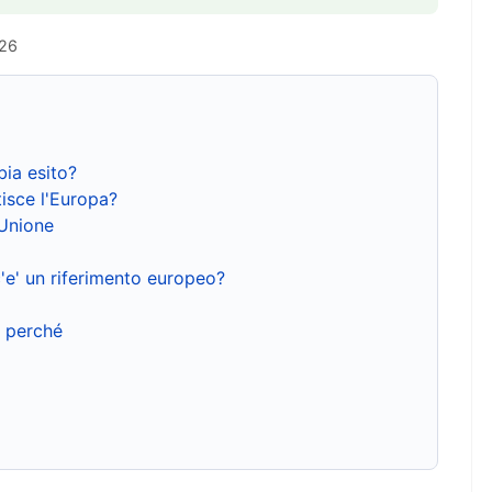
026
bia esito?
isce l'Europa?
'Unione
'e' un riferimento europeo?
e perché