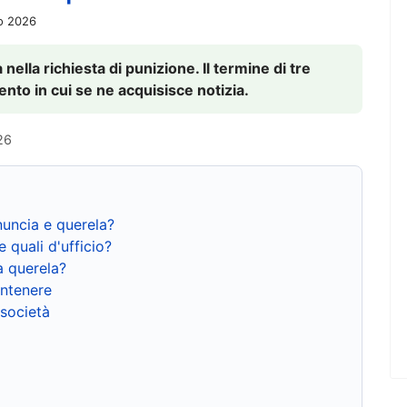
io 2026
nella richiesta di punizione. Il termine di tre
to in cui se ne acquisisce notizia.
26
nuncia e querela?
e quali d'ufficio?
a querela?
ntenere
 società