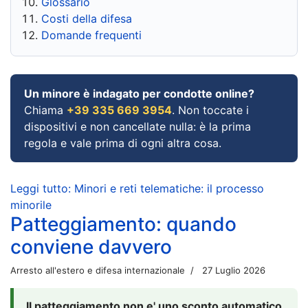
Glossario
Costi della difesa
Domande frequenti
Un minore è indagato per condotte online?
Chiama
+39 335 669 3954
. Non toccate i
dispositivi e non cancellate nulla: è la prima
regola e vale prima di ogni altra cosa.
Leggi tutto: Minori e reti telematiche: il processo
minorile
Patteggiamento: quando
conviene davvero
Arresto all'estero e difesa internazionale
27 Luglio 2026
Il patteggiamento non e' uno sconto automatico