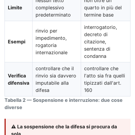
nessun tetto
non oltre un
Limite
complessivo
quarto in più del
predeterminato
termine base
interrogatorio,
rinvio per
decreto di
impedimento,
Esempi
citazione,
rogatoria
sentenza di
internazionale
condanna
controllare che il
controllare che
Verifica
rinvio sia davvero
l'atto sia fra quelli
difensiva
imputabile alla
tipizzati dall'art.
difesa
160
Tabella 2 — Sospensione e interruzione: due cose
diverse
⚠️ La sospensione che la difesa si procura da
sola