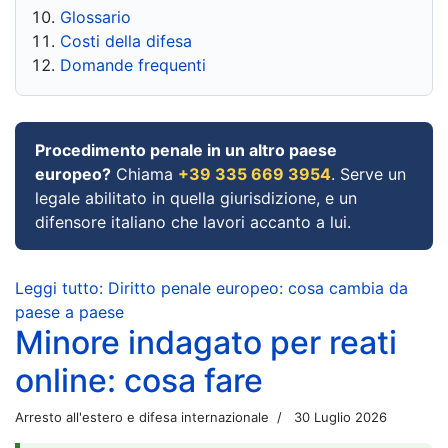
Glossario
Costi della difesa
Domande frequenti
Procedimento penale in un altro paese
europeo?
Chiama
+39 335 669 3954
. Serve un
legale abilitato in quella giurisdizione, e un
difensore italiano che lavori accanto a lui.
Leggi tutto: Diritto penale europeo: cosa cambia da
paese a paese
Minore indagato per reati
online: cosa fare
Arresto all'estero e difesa internazionale
30 Luglio 2026