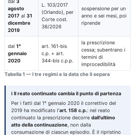
dal
3
L. 103/2017
agosto
sospensione per un
(Orlando), per
2017
al
31
anno e sei mesi, poi
Corte cost.
dicembre
riprende
38/2026
2019
la prescrizione
dal
1°
art. 161-bis
cessa; subentrano i
gennaio
c.p. + art.
termini di
2020
344-bis c.p.p.
improcedibilità
Tabella 1 — I tre regimi e la data che li separa
ℹ️ Il reato continuato cambia il punto di partenza
Per i fatti dal 1° gennaio 2020 il correttivo del
2019 ha modificato l'
art. 158 c.p.
: nel reato
continuato la prescrizione decorre
dall'ultimo
atto della continuazione
, non dalla
consumazione di ciascun episodio. È il ripristino