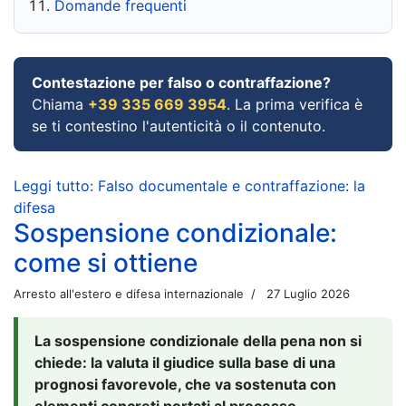
Domande frequenti
Contestazione per falso o contraffazione?
Chiama
+39 335 669 3954
. La prima verifica è
se ti contestino l'autenticità o il contenuto.
Leggi tutto: Falso documentale e contraffazione: la
difesa
Sospensione condizionale:
come si ottiene
Arresto all'estero e difesa internazionale
27 Luglio 2026
La sospensione condizionale della pena non si
chiede: la valuta il giudice sulla base di una
prognosi favorevole, che va sostenuta con
elementi concreti portati al processo.