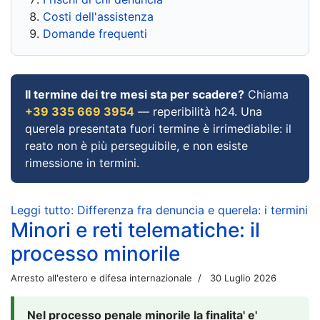
Costi dell'assistenza
Domande frequenti
Il termine dei tre mesi sta per scadere?
Chiama
+39 335 669 3954
— reperibilità h24. Una
querela presentata fuori termine è irrimediabile: il
reato non è più perseguibile, e non esiste
rimessione in termini.
Leggi tutto: Differenza fra denuncia e querela: i termini
Minori e reti telematiche: il
processo minorile
Arresto all'estero e difesa internazionale
30 Luglio 2026
Nel processo penale minorile la finalita' e'