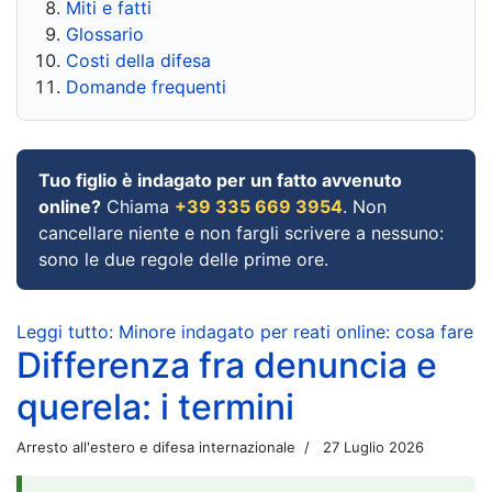
Miti e fatti
Glossario
Costi della difesa
Domande frequenti
Tuo figlio è indagato per un fatto avvenuto
online?
Chiama
+39 335 669 3954
. Non
cancellare niente e non fargli scrivere a nessuno:
sono le due regole delle prime ore.
Leggi tutto: Minore indagato per reati online: cosa fare
Differenza fra denuncia e
querela: i termini
Arresto all'estero e difesa internazionale
27 Luglio 2026