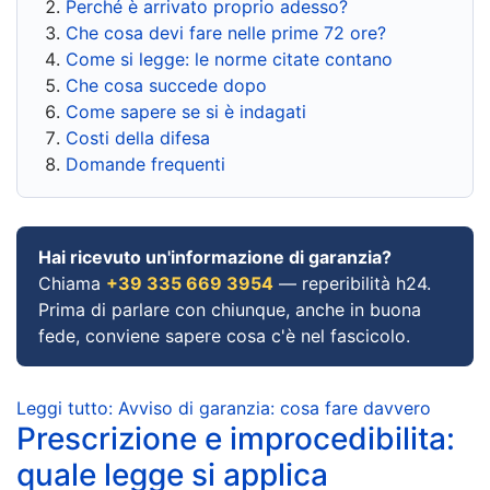
Perché è arrivato proprio adesso?
Che cosa devi fare nelle prime 72 ore?
Come si legge: le norme citate contano
Che cosa succede dopo
Come sapere se si è indagati
Costi della difesa
Domande frequenti
Hai ricevuto un'informazione di garanzia?
Chiama
+39 335 669 3954
— reperibilità h24.
Prima di parlare con chiunque, anche in buona
fede, conviene sapere cosa c'è nel fascicolo.
Leggi tutto: Avviso di garanzia: cosa fare davvero
Prescrizione e improcedibilita:
quale legge si applica