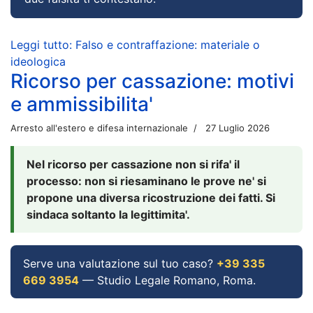
Leggi tutto: Falso e contraffazione: materiale o
ideologica
Ricorso per cassazione: motivi
e ammissibilita'
Arresto all'estero e difesa internazionale
27 Luglio 2026
Nel ricorso per cassazione non si rifa' il
processo: non si riesaminano le prove ne' si
propone una diversa ricostruzione dei fatti. Si
sindaca soltanto la legittimita'.
Serve una valutazione sul tuo caso?
+39 335
669 3954
— Studio Legale Romano, Roma.