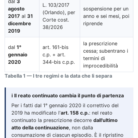
dal
3
L. 103/2017
agosto
sospensione per un
(Orlando), per
2017
al
31
anno e sei mesi, poi
Corte cost.
dicembre
riprende
38/2026
2019
la prescrizione
dal
1°
art. 161-bis
cessa; subentrano i
gennaio
c.p. + art.
termini di
2020
344-bis c.p.p.
improcedibilità
Tabella 1 — I tre regimi e la data che li separa
ℹ️ Il reato continuato cambia il punto di partenza
Per i fatti dal 1° gennaio 2020 il correttivo del
2019 ha modificato l'
art. 158 c.p.
: nel reato
continuato la prescrizione decorre
dall'ultimo
atto della continuazione
, non dalla
consumazione di ciascun episodio. È il ripristino