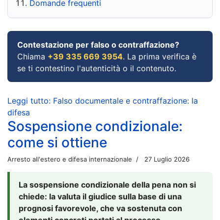
Domande frequenti
Contestazione per falso o contraffazione?
Chiama
+39 335 669 3954
. La prima verifica è
se ti contestino l'autenticità o il contenuto.
Leggi tutto: Falso documentale e contraffazione: la
difesa
Sospensione condizionale:
come si ottiene
Arresto all'estero e difesa internazionale
27 Luglio 2026
La sospensione condizionale della pena non si
chiede: la valuta il giudice sulla base di una
prognosi favorevole, che va sostenuta con
elementi concreti portati al processo.