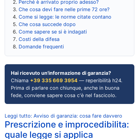
Perché è arrivato proprio adesso?
Che cosa devi fare nelle prime 72 ore?
Come si legge: le norme citate contano
Che cosa succede dopo
Come sapere se si è indagati
Costi della difesa
Domande frequenti
Hai ricevuto un'informazione di garanzia?
Chiama
+39 335 669 3954
— reperibilità h24.
Prima di parlare con chiunque, anche in buona
fede, conviene sapere cosa c'è nel fascicolo.
Leggi tutto: Avviso di garanzia: cosa fare davvero
Prescrizione e improcedibilita:
quale legge si applica