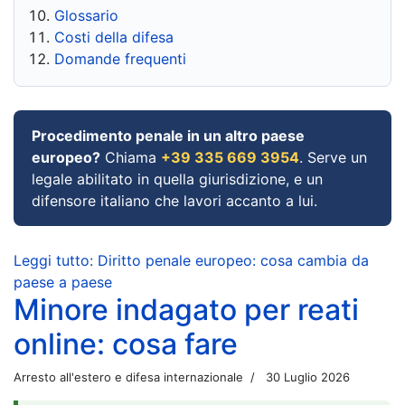
Glossario
Costi della difesa
Domande frequenti
Procedimento penale in un altro paese
europeo?
Chiama
+39 335 669 3954
. Serve un
legale abilitato in quella giurisdizione, e un
difensore italiano che lavori accanto a lui.
Leggi tutto: Diritto penale europeo: cosa cambia da
paese a paese
Minore indagato per reati
online: cosa fare
Arresto all'estero e difesa internazionale
30 Luglio 2026