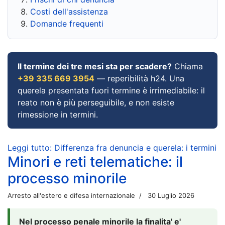
Costi dell'assistenza
Domande frequenti
Il termine dei tre mesi sta per scadere?
Chiama
+39 335 669 3954
— reperibilità h24. Una
querela presentata fuori termine è irrimediabile: il
reato non è più perseguibile, e non esiste
rimessione in termini.
Leggi tutto: Differenza fra denuncia e querela: i termini
Minori e reti telematiche: il
processo minorile
Arresto all'estero e difesa internazionale
30 Luglio 2026
Nel processo penale minorile la finalita' e'