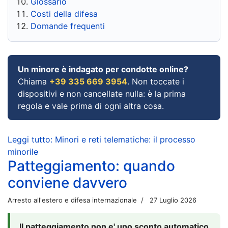
Glossario
Costi della difesa
Domande frequenti
Un minore è indagato per condotte online?
Chiama
+39 335 669 3954
. Non toccate i
dispositivi e non cancellate nulla: è la prima
regola e vale prima di ogni altra cosa.
Leggi tutto: Minori e reti telematiche: il processo
minorile
Patteggiamento: quando
conviene davvero
Arresto all'estero e difesa internazionale
27 Luglio 2026
Il patteggiamento non e' uno sconto automatico