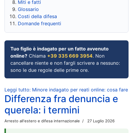
Miti e fatti
Glossario
Costi della difesa
Domande frequenti
Tuo figlio è indagato per un fatto avvenuto
online?
Chiama
+39 335 669 3954
. Non
cancellare niente e non fargli scrivere a nessuno:
sono le due regole delle prime ore.
Leggi tutto: Minore indagato per reati online: cosa fare
Differenza fra denuncia e
querela: i termini
Arresto all'estero e difesa internazionale
27 Luglio 2026