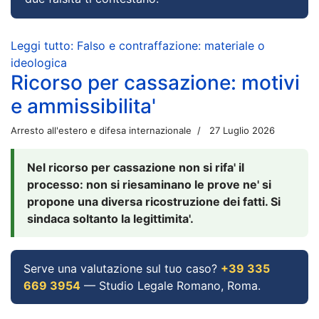
Leggi tutto: Falso e contraffazione: materiale o
ideologica
Ricorso per cassazione: motivi
e ammissibilita'
Arresto all'estero e difesa internazionale
27 Luglio 2026
Nel ricorso per cassazione non si rifa' il
processo: non si riesaminano le prove ne' si
propone una diversa ricostruzione dei fatti. Si
sindaca soltanto la legittimita'.
Serve una valutazione sul tuo caso?
+39 335
669 3954
— Studio Legale Romano, Roma.