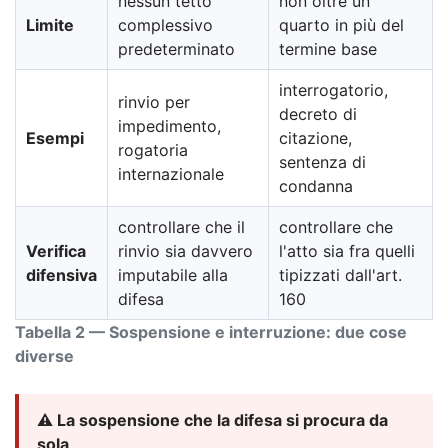
nessun tetto
non oltre un
Limite
complessivo
quarto in più del
predeterminato
termine base
interrogatorio,
rinvio per
decreto di
impedimento,
Esempi
citazione,
rogatoria
sentenza di
internazionale
condanna
controllare che il
controllare che
Verifica
rinvio sia davvero
l'atto sia fra quelli
difensiva
imputabile alla
tipizzati dall'art.
difesa
160
Tabella 2 — Sospensione e interruzione: due cose
diverse
⚠️ La sospensione che la difesa si procura da
sola