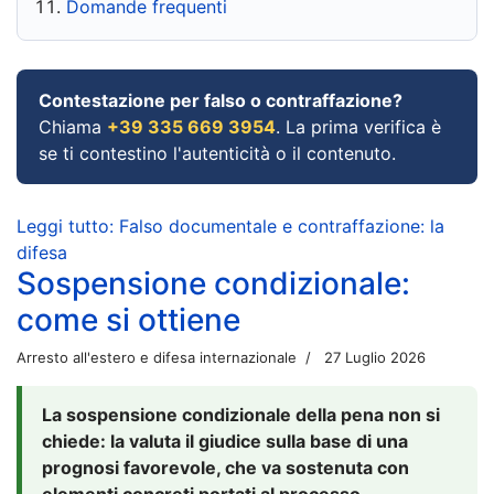
Domande frequenti
Contestazione per falso o contraffazione?
Chiama
+39 335 669 3954
. La prima verifica è
se ti contestino l'autenticità o il contenuto.
Leggi tutto: Falso documentale e contraffazione: la
difesa
Sospensione condizionale:
come si ottiene
Arresto all'estero e difesa internazionale
27 Luglio 2026
La sospensione condizionale della pena non si
chiede: la valuta il giudice sulla base di una
prognosi favorevole, che va sostenuta con
elementi concreti portati al processo.