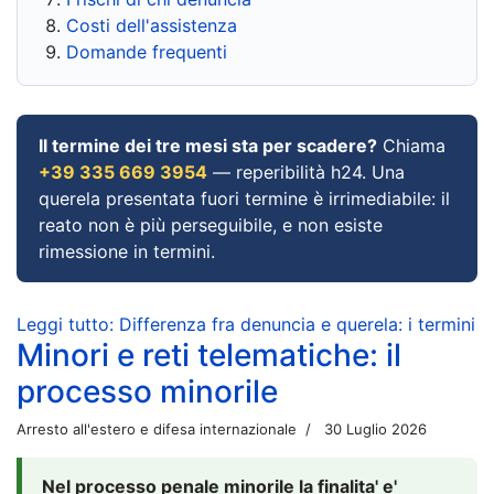
Costi dell'assistenza
Domande frequenti
Il termine dei tre mesi sta per scadere?
Chiama
+39 335 669 3954
— reperibilità h24. Una
querela presentata fuori termine è irrimediabile: il
reato non è più perseguibile, e non esiste
rimessione in termini.
Leggi tutto: Differenza fra denuncia e querela: i termini
Minori e reti telematiche: il
processo minorile
Arresto all'estero e difesa internazionale
30 Luglio 2026
Nel processo penale minorile la finalita' e'