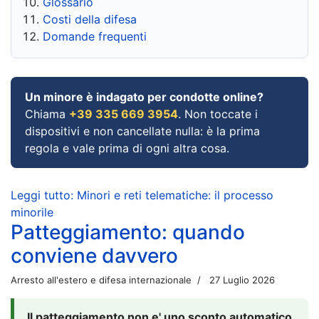
Glossario
Costi della difesa
Domande frequenti
Un minore è indagato per condotte online?
Chiama
+39 335 669 3954
. Non toccate i
dispositivi e non cancellate nulla: è la prima
regola e vale prima di ogni altra cosa.
Leggi tutto: Minori e reti telematiche: il processo
minorile
Patteggiamento: quando
conviene davvero
Arresto all'estero e difesa internazionale
27 Luglio 2026
Il patteggiamento non e' uno sconto automatico