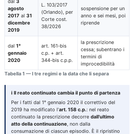
dal
3
L. 103/2017
agosto
sospensione per un
(Orlando), per
2017
al
31
anno e sei mesi, poi
Corte cost.
dicembre
riprende
38/2026
2019
la prescrizione
dal
1°
art. 161-bis
cessa; subentrano i
gennaio
c.p. + art.
termini di
2020
344-bis c.p.p.
improcedibilità
Tabella 1 — I tre regimi e la data che li separa
ℹ️ Il reato continuato cambia il punto di partenza
Per i fatti dal 1° gennaio 2020 il correttivo del
2019 ha modificato l'
art. 158 c.p.
: nel reato
continuato la prescrizione decorre
dall'ultimo
atto della continuazione
, non dalla
consumazione di ciascun episodio. È il ripristino