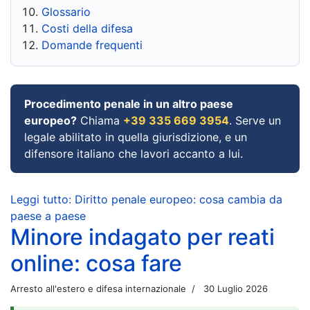
Glossario
Costi della difesa
Domande frequenti
Procedimento penale in un altro paese
europeo?
Chiama
+39 335 669 3954
. Serve un
legale abilitato in quella giurisdizione, e un
difensore italiano che lavori accanto a lui.
Leggi tutto: Diritto penale europeo: cosa cambia da
paese a paese
Minore indagato per reati
online: cosa fare
Arresto all'estero e difesa internazionale
30 Luglio 2026