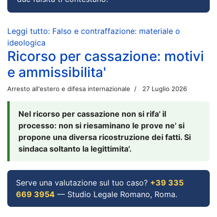
Leggi tutto: Falso e contraffazione: materiale o
ideologica
Ricorso per cassazione: motivi
e ammissibilita'
Arresto all'estero e difesa internazionale
27 Luglio 2026
Nel ricorso per cassazione non si rifa' il
processo: non si riesaminano le prove ne' si
propone una diversa ricostruzione dei fatti. Si
sindaca soltanto la legittimita'.
Serve una valutazione sul tuo caso?
+39 335
669 3954
— Studio Legale Romano, Roma.