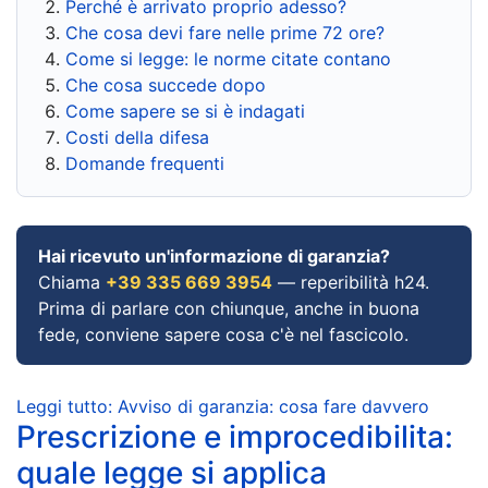
Perché è arrivato proprio adesso?
Che cosa devi fare nelle prime 72 ore?
Come si legge: le norme citate contano
Che cosa succede dopo
Come sapere se si è indagati
Costi della difesa
Domande frequenti
Hai ricevuto un'informazione di garanzia?
Chiama
+39 335 669 3954
— reperibilità h24.
Prima di parlare con chiunque, anche in buona
fede, conviene sapere cosa c'è nel fascicolo.
Leggi tutto: Avviso di garanzia: cosa fare davvero
Prescrizione e improcedibilita:
quale legge si applica