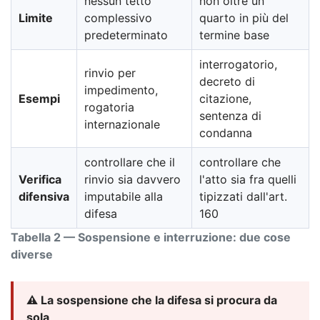
nessun tetto
non oltre un
Limite
complessivo
quarto in più del
predeterminato
termine base
interrogatorio,
rinvio per
decreto di
impedimento,
Esempi
citazione,
rogatoria
sentenza di
internazionale
condanna
controllare che il
controllare che
Verifica
rinvio sia davvero
l'atto sia fra quelli
difensiva
imputabile alla
tipizzati dall'art.
difesa
160
Tabella 2 — Sospensione e interruzione: due cose
diverse
⚠️ La sospensione che la difesa si procura da
sola