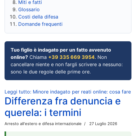
Miti e fatti
Glossario
Costi della difesa
Domande frequenti
Tuo figlio è indagato per un fatto avvenuto
online?
Chiama
+39 335 669 3954
. Non
cancellare niente e non fargli scrivere a nessuno:
sono le due regole delle prime ore.
Leggi tutto: Minore indagato per reati online: cosa fare
Differenza fra denuncia e
querela: i termini
Arresto all'estero e difesa internazionale
27 Luglio 2026