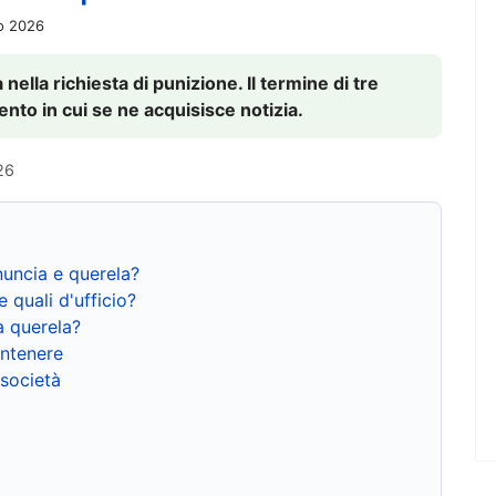
io 2026
nella richiesta di punizione. Il termine di tre
to in cui se ne acquisisce notizia.
26
nuncia e querela?
e quali d'ufficio?
a querela?
ntenere
 società