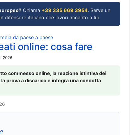
 europeo?
Chiama
+39 335 669 3954
. Serve un
un difensore italiano che lavori accanto a lui.
cambia da paese a paese
ati online: cosa fare
io 2026
to commesso online, la reazione istintiva dei
 la prova a discarico e integra una condotta
026
e?