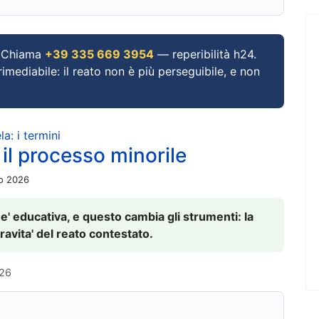
Chiama
+39 335 669 3954
— reperibilità h24.
imediabile: il reato non è più perseguibile, e non
a: i termini
 il processo minorile
io 2026
 e' educativa, e questo cambia gli strumenti: la
ravita' del reato contestato.
026