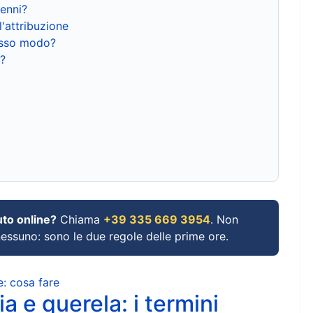
renni?
l'attribuzione
tesso modo?
?
uto online?
Chiama
+39 335 669 3954
. Non
 nessuno: sono le due regole delle prime ore.
e: cosa fare
a e querela: i termini