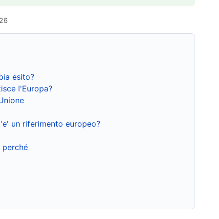
026
bia esito?
isce l'Europa?
'Unione
'e' un riferimento europeo?
e perché