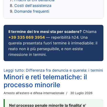
Costi dell'assistenza
Domande frequenti
Il termine dei tre mesi sta per scadere?
Chiama
+39 335 669 3954
— reperibilità h24. Una
querela presentata fuori termine è irrimediabile: il
reato non è più perseguibile, e non esiste
rimessione in termini.
Leggi tutto: Differenza fra denuncia e querela: i termini
Minori e reti telematiche: il
processo minorile
Arresto all'estero e difesa internazionale
30 Luglio 2026
Nel processo penale minorile la finalita' e'