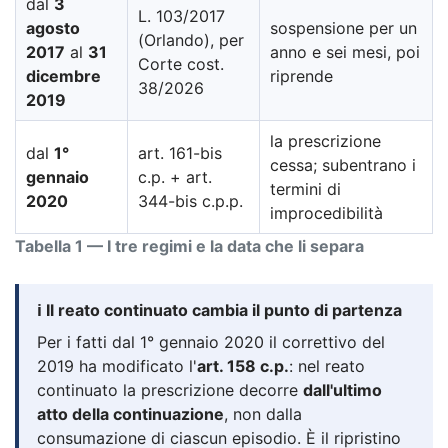
dal
3
L. 103/2017
agosto
sospensione per un
(Orlando), per
2017
al
31
anno e sei mesi, poi
Corte cost.
dicembre
riprende
38/2026
2019
la prescrizione
dal
1°
art. 161-bis
cessa; subentrano i
gennaio
c.p. + art.
termini di
2020
344-bis c.p.p.
improcedibilità
Tabella 1 — I tre regimi e la data che li separa
ℹ️ Il reato continuato cambia il punto di partenza
Per i fatti dal 1° gennaio 2020 il correttivo del
2019 ha modificato l'
art. 158 c.p.
: nel reato
continuato la prescrizione decorre
dall'ultimo
atto della continuazione
, non dalla
consumazione di ciascun episodio. È il ripristino