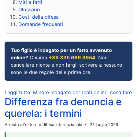
Miti e fatti
Glossario
Costi della difesa
Domande frequenti
Tuo figlio è indagato per un fatto avvenuto
online?
Chiama
+39 335 669 3954
. Non
cancellare niente e non fargli scrivere a nessuno:
sono le due regole delle prime ore.
Leggi tutto: Minore indagato per reati online: cosa fare
Differenza fra denuncia e
querela: i termini
Arresto all'estero e difesa internazionale
27 Luglio 2026