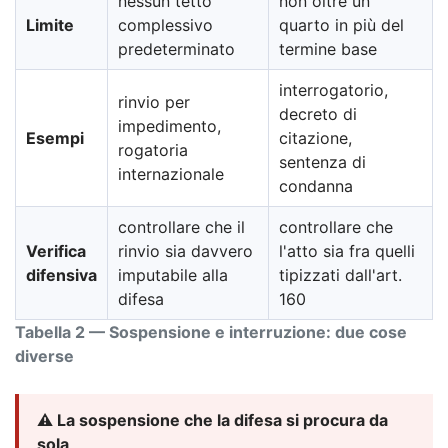
nessun tetto
non oltre un
Limite
complessivo
quarto in più del
predeterminato
termine base
interrogatorio,
rinvio per
decreto di
impedimento,
Esempi
citazione,
rogatoria
sentenza di
internazionale
condanna
controllare che il
controllare che
Verifica
rinvio sia davvero
l'atto sia fra quelli
difensiva
imputabile alla
tipizzati dall'art.
difesa
160
Tabella 2 — Sospensione e interruzione: due cose
diverse
⚠️ La sospensione che la difesa si procura da
sola