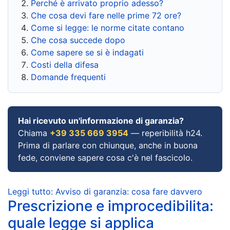
Perché è arrivato proprio adesso?
Che cosa devi fare nelle prime 72 ore?
Come si legge: le norme citate contano
Che cosa succede dopo
Come sapere se si è indagati
Costi della difesa
Domande frequenti
Hai ricevuto un'informazione di garanzia?
Chiama
+39 335 669 3954
— reperibilità h24.
Prima di parlare con chiunque, anche in buona
fede, conviene sapere cosa c'è nel fascicolo.
Leggi tutto: Avviso di garanzia: cosa fare davvero
Prescrizione e improcedibilita:
quale legge si applica