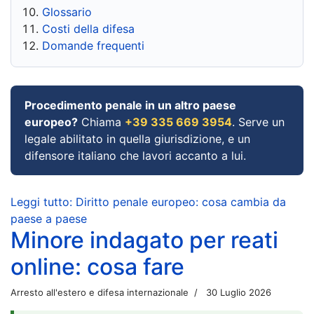
Glossario
Costi della difesa
Domande frequenti
Procedimento penale in un altro paese
europeo?
Chiama
+39 335 669 3954
. Serve un
legale abilitato in quella giurisdizione, e un
difensore italiano che lavori accanto a lui.
Leggi tutto: Diritto penale europeo: cosa cambia da
paese a paese
Minore indagato per reati
online: cosa fare
Arresto all'estero e difesa internazionale
30 Luglio 2026