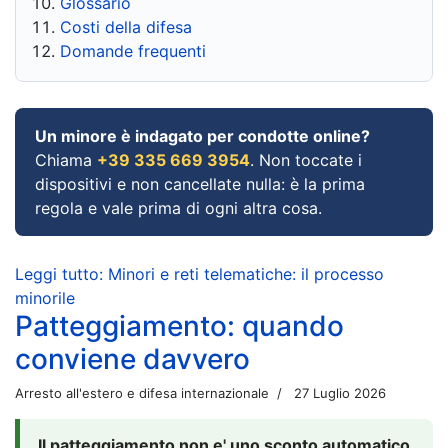
Glossario
Costi della difesa
Domande frequenti
Un minore è indagato per condotte online?
Chiama
+39 335 669 3954
. Non toccate i
dispositivi e non cancellate nulla: è la prima
regola e vale prima di ogni altra cosa.
Leggi tutto: Minori e reti telematiche: il processo
minorile
Patteggiamento: quando
conviene davvero
Arresto all'estero e difesa internazionale
27 Luglio 2026
Il patteggiamento non e' uno sconto automatico