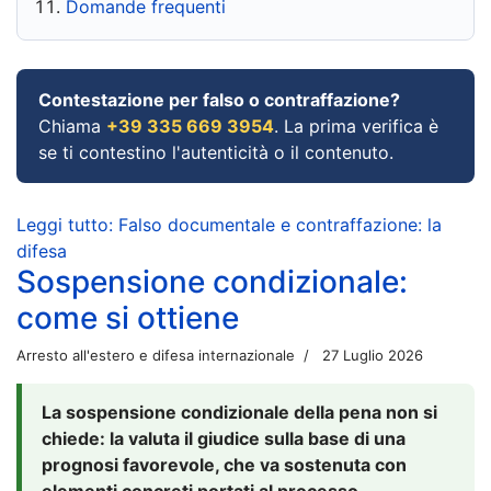
Domande frequenti
Contestazione per falso o contraffazione?
Chiama
+39 335 669 3954
. La prima verifica è
se ti contestino l'autenticità o il contenuto.
Leggi tutto: Falso documentale e contraffazione: la
difesa
Sospensione condizionale:
come si ottiene
Arresto all'estero e difesa internazionale
27 Luglio 2026
La sospensione condizionale della pena non si
chiede: la valuta il giudice sulla base di una
prognosi favorevole, che va sostenuta con
elementi concreti portati al processo.