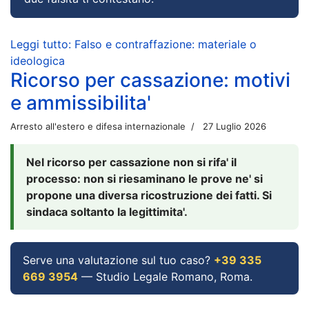
Leggi tutto: Falso e contraffazione: materiale o
ideologica
Ricorso per cassazione: motivi
e ammissibilita'
Arresto all'estero e difesa internazionale
27 Luglio 2026
Nel ricorso per cassazione non si rifa' il
processo: non si riesaminano le prove ne' si
propone una diversa ricostruzione dei fatti. Si
sindaca soltanto la legittimita'.
Serve una valutazione sul tuo caso?
+39 335
669 3954
— Studio Legale Romano, Roma.