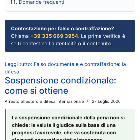
Domande frequenti
Contestazione per falso o contraffazione?
Chiama
+39 335 669 3954
. La prima verifica è
se ti contestino l'autenticità o il contenuto.
Leggi tutto: Falso documentale e contraffazione: la
difesa
Sospensione condizionale:
come si ottiene
Arresto all'estero e difesa internazionale
27 Luglio 2026
La sospensione condizionale della pena non si
chiede: la valuta il giudice sulla base di una
prognosi favorevole, che va sostenuta con
elementi concreti portati al processo.