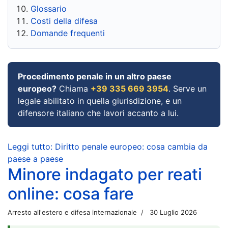
Glossario
Costi della difesa
Domande frequenti
Procedimento penale in un altro paese
europeo?
Chiama
+39 335 669 3954
. Serve un
legale abilitato in quella giurisdizione, e un
difensore italiano che lavori accanto a lui.
Leggi tutto: Diritto penale europeo: cosa cambia da
paese a paese
Minore indagato per reati
online: cosa fare
Arresto all'estero e difesa internazionale
30 Luglio 2026