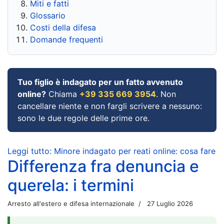
Miti e fatti
Glossario
Costi della difesa
Domande frequenti
Tuo figlio è indagato per un fatto avvenuto
online?
Chiama
+39 335 669 3954
. Non
cancellare niente e non fargli scrivere a nessuno:
sono le due regole delle prime ore.
Leggi tutto: Minore indagato per reati online: cosa fare
Differenza fra denuncia e
querela: i termini
Arresto all'estero e difesa internazionale
27 Luglio 2026