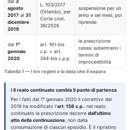
dal
3
L. 103/2017
agosto
sospensione per un
(Orlando), per
2017
al
31
anno e sei mesi, poi
Corte cost.
dicembre
riprende
38/2026
2019
la prescrizione
dal
1°
art. 161-bis
cessa; subentrano i
gennaio
c.p. + art.
termini di
2020
344-bis c.p.p.
improcedibilità
Tabella 1 — I tre regimi e la data che li separa
ℹ️ Il reato continuato cambia il punto di partenza
Per i fatti dal 1° gennaio 2020 il correttivo del
2019 ha modificato l'
art. 158 c.p.
: nel reato
continuato la prescrizione decorre
dall'ultimo
atto della continuazione
, non dalla
consumazione di ciascun episodio. È il ripristino