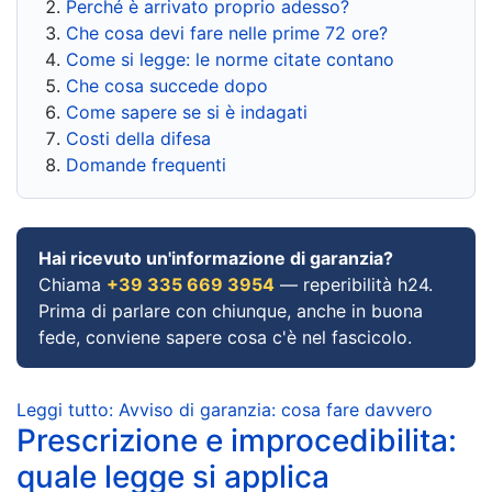
Perché è arrivato proprio adesso?
Che cosa devi fare nelle prime 72 ore?
Come si legge: le norme citate contano
Che cosa succede dopo
Come sapere se si è indagati
Costi della difesa
Domande frequenti
Hai ricevuto un'informazione di garanzia?
Chiama
+39 335 669 3954
— reperibilità h24.
Prima di parlare con chiunque, anche in buona
fede, conviene sapere cosa c'è nel fascicolo.
Leggi tutto: Avviso di garanzia: cosa fare davvero
Prescrizione e improcedibilita:
quale legge si applica