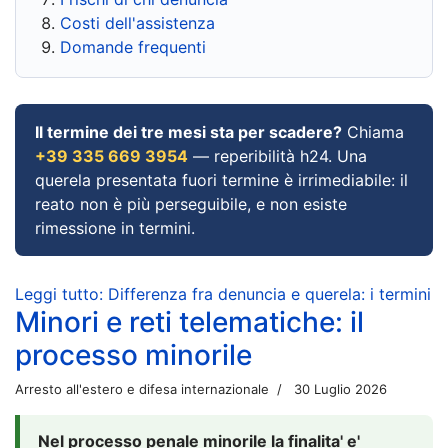
Costi dell'assistenza
Domande frequenti
Il termine dei tre mesi sta per scadere?
Chiama
+39 335 669 3954
— reperibilità h24. Una
querela presentata fuori termine è irrimediabile: il
reato non è più perseguibile, e non esiste
rimessione in termini.
Leggi tutto: Differenza fra denuncia e querela: i termini
Minori e reti telematiche: il
processo minorile
Arresto all'estero e difesa internazionale
30 Luglio 2026
Nel processo penale minorile la finalita' e'