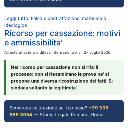
Leggi tutto: Falso e contraffazione: materiale o
ideologica
Ricorso per cassazione: motivi
e ammissibilita'
Arresto all'estero e difesa internazionale
27 Luglio 2026
Nel ricorso per cassazione non si rifa' il
processo: non si riesaminano le prove ne' si
propone una diversa ricostruzione dei fatti. Si
sindaca soltanto la legittimita'.
Serve una valutazione sul tuo caso?
+39 335
669 3954
— Studio Legale Romano, Roma.