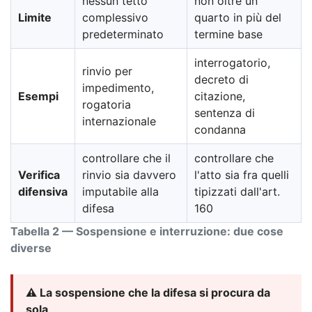
nessun tetto
non oltre un
Limite
complessivo
quarto in più del
predeterminato
termine base
interrogatorio,
rinvio per
decreto di
impedimento,
Esempi
citazione,
rogatoria
sentenza di
internazionale
condanna
controllare che il
controllare che
Verifica
rinvio sia davvero
l'atto sia fra quelli
difensiva
imputabile alla
tipizzati dall'art.
difesa
160
Tabella 2 — Sospensione e interruzione: due cose
diverse
⚠️ La sospensione che la difesa si procura da
sola