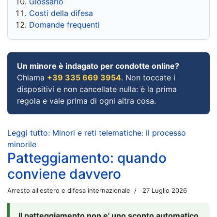
Glossario
Costi della difesa
Domande frequenti
Un minore è indagato per condotte online?
Chiama
+39 335 669 3954
. Non toccate i
dispositivi e non cancellate nulla: è la prima
regola e vale prima di ogni altra cosa.
Leggi tutto: Minori e reti telematiche: il processo
minorile
Patteggiamento: quando
conviene davvero
Arresto all'estero e difesa internazionale
27 Luglio 2026
Il patteggiamento non e' uno sconto automatico