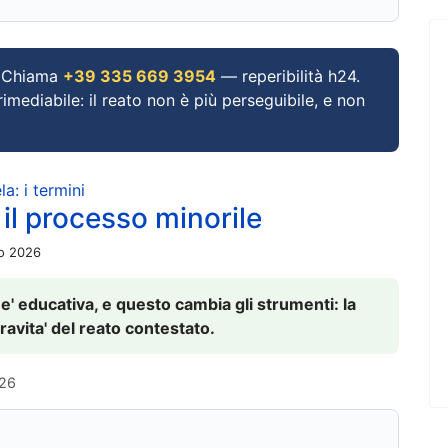
Chiama
+39 335 669 3954
— reperibilità h24.
imediabile: il reato non è più perseguibile, e non
a: i termini
 il processo minorile
io 2026
 e' educativa, e questo cambia gli strumenti: la
ravita' del reato contestato.
026