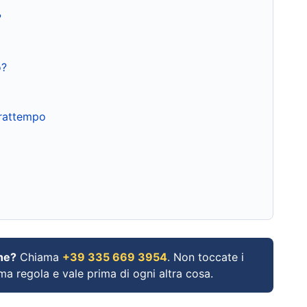
?
o?
frattempo
ne?
Chiama
+39 335 669 3954
. Non toccate i
ima regola e vale prima di ogni altra cosa.