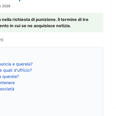
io 2026
nella richiesta di punizione. Il termine di tre
to in cui se ne acquisisce notizia.
26
nuncia e querela?
e quali d'ufficio?
a querela?
ntenere
 società