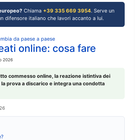
 europeo?
Chiama
+39 335 669 3954
. Serve un
un difensore italiano che lavori accanto a lui.
cambia da paese a paese
ati online: cosa fare
io 2026
to commesso online, la reazione istintiva dei
 la prova a discarico e integra una condotta
026
e?