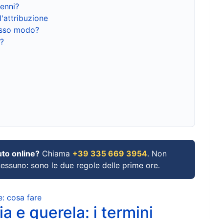
renni?
l'attribuzione
tesso modo?
?
uto online?
Chiama
+39 335 669 3954
. Non
 nessuno: sono le due regole delle prime ore.
e: cosa fare
a e querela: i termini