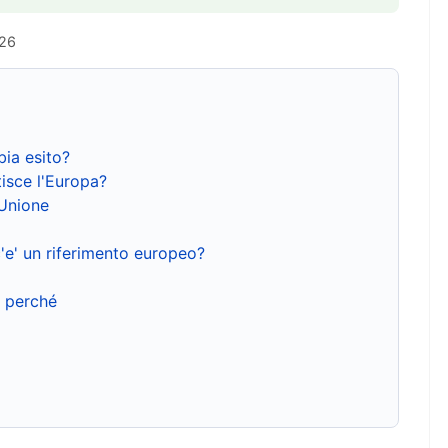
026
bia esito?
isce l'Europa?
'Unione
'e' un riferimento europeo?
e perché