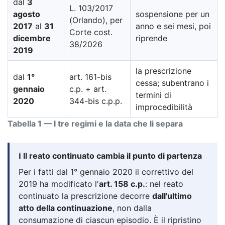
dal
3
L. 103/2017
agosto
sospensione per un
(Orlando), per
2017
al
31
anno e sei mesi, poi
Corte cost.
dicembre
riprende
38/2026
2019
la prescrizione
dal
1°
art. 161-bis
cessa; subentrano i
gennaio
c.p. + art.
termini di
2020
344-bis c.p.p.
improcedibilità
Tabella 1 — I tre regimi e la data che li separa
ℹ️ Il reato continuato cambia il punto di partenza
Per i fatti dal 1° gennaio 2020 il correttivo del
2019 ha modificato l'
art. 158 c.p.
: nel reato
continuato la prescrizione decorre
dall'ultimo
atto della continuazione
, non dalla
consumazione di ciascun episodio. È il ripristino