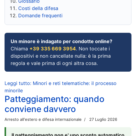
Glossario
Costi della difesa
Domande frequenti
Un minore è indagato per condotte online?
Chiama
+39 335 669 3954
. Non toccate i
dispositivi e non cancellate nulla: è la prima
regola e vale prima di ogni altra cosa.
Leggi tutto: Minori e reti telematiche: il processo
minorile
Patteggiamento: quando
conviene davvero
Arresto all'estero e difesa internazionale
27 Luglio 2026
Il patteggiamento non e' uno sconto automatico