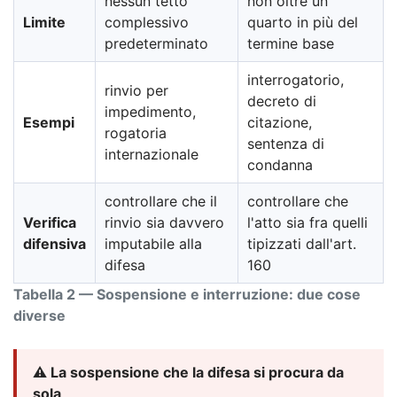
nessun tetto
non oltre un
Limite
complessivo
quarto in più del
predeterminato
termine base
interrogatorio,
rinvio per
decreto di
impedimento,
Esempi
citazione,
rogatoria
sentenza di
internazionale
condanna
controllare che il
controllare che
Verifica
rinvio sia davvero
l'atto sia fra quelli
difensiva
imputabile alla
tipizzati dall'art.
difesa
160
Tabella 2 — Sospensione e interruzione: due cose
diverse
⚠️ La sospensione che la difesa si procura da
sola