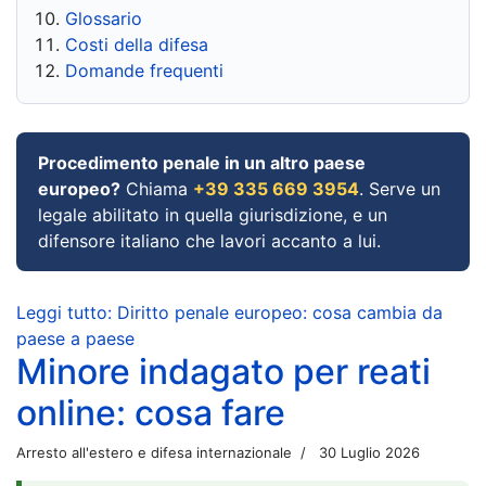
Glossario
Costi della difesa
Domande frequenti
Procedimento penale in un altro paese
europeo?
Chiama
+39 335 669 3954
. Serve un
legale abilitato in quella giurisdizione, e un
difensore italiano che lavori accanto a lui.
Leggi tutto: Diritto penale europeo: cosa cambia da
paese a paese
Minore indagato per reati
online: cosa fare
Arresto all'estero e difesa internazionale
30 Luglio 2026