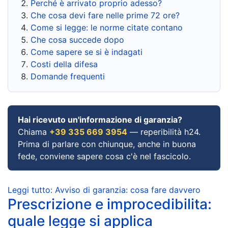
Perché è arrivato proprio adesso?
Che cosa devi fare nelle prime 72 ore?
Come si legge: le norme citate contano
Che cosa succede dopo
Come sapere se si è indagati
Costi della difesa
Domande frequenti
Hai ricevuto un'informazione di garanzia?
Chiama
+39 335 669 3954
— reperibilità h24.
Prima di parlare con chiunque, anche in buona
fede, conviene sapere cosa c'è nel fascicolo.
Leggi tutto: Avviso di garanzia: cosa fare davvero
Prescrizione e improcedibilita:
quale legge si applica