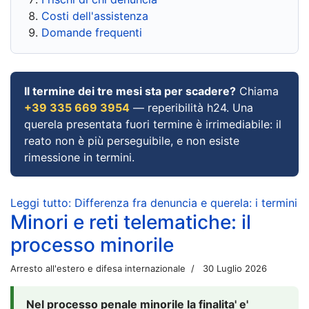
Costi dell'assistenza
Domande frequenti
Il termine dei tre mesi sta per scadere?
Chiama
+39 335 669 3954
— reperibilità h24. Una
querela presentata fuori termine è irrimediabile: il
reato non è più perseguibile, e non esiste
rimessione in termini.
Leggi tutto: Differenza fra denuncia e querela: i termini
Minori e reti telematiche: il
processo minorile
Arresto all'estero e difesa internazionale
30 Luglio 2026
Nel processo penale minorile la finalita' e'