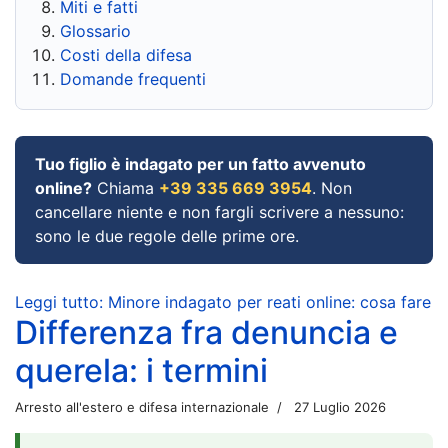
Miti e fatti
Glossario
Costi della difesa
Domande frequenti
Tuo figlio è indagato per un fatto avvenuto
online?
Chiama
+39 335 669 3954
. Non
cancellare niente e non fargli scrivere a nessuno:
sono le due regole delle prime ore.
Leggi tutto: Minore indagato per reati online: cosa fare
Differenza fra denuncia e
querela: i termini
Arresto all'estero e difesa internazionale
27 Luglio 2026