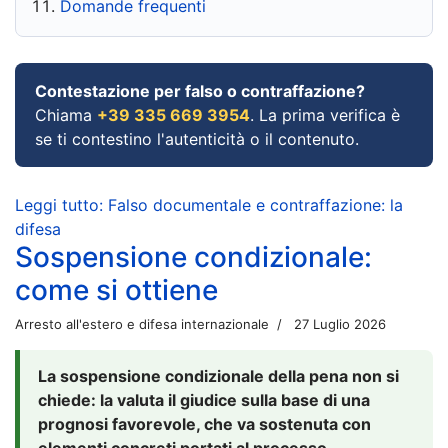
Domande frequenti
Contestazione per falso o contraffazione?
Chiama
+39 335 669 3954
. La prima verifica è
se ti contestino l'autenticità o il contenuto.
Leggi tutto: Falso documentale e contraffazione: la
difesa
Sospensione condizionale:
come si ottiene
Arresto all'estero e difesa internazionale
27 Luglio 2026
La sospensione condizionale della pena non si
chiede: la valuta il giudice sulla base di una
prognosi favorevole, che va sostenuta con
elementi concreti portati al processo.