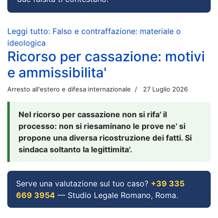
Leggi tutto: Falso e contraffazione: materiale o
ideologica
Ricorso per cassazione: motivi
e ammissibilita'
Arresto all'estero e difesa internazionale
27 Luglio 2026
Nel ricorso per cassazione non si rifa' il
processo: non si riesaminano le prove ne' si
propone una diversa ricostruzione dei fatti. Si
sindaca soltanto la legittimita'.
Serve una valutazione sul tuo caso?
+39 335
669 3954
— Studio Legale Romano, Roma.