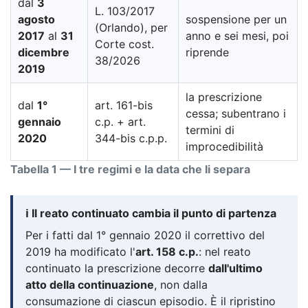
dal
3
L. 103/2017
agosto
sospensione per un
(Orlando), per
2017
al
31
anno e sei mesi, poi
Corte cost.
dicembre
riprende
38/2026
2019
la prescrizione
dal
1°
art. 161-bis
cessa; subentrano i
gennaio
c.p. + art.
termini di
2020
344-bis c.p.p.
improcedibilità
Tabella 1 — I tre regimi e la data che li separa
ℹ️ Il reato continuato cambia il punto di partenza
Per i fatti dal 1° gennaio 2020 il correttivo del
2019 ha modificato l'
art. 158 c.p.
: nel reato
continuato la prescrizione decorre
dall'ultimo
atto della continuazione
, non dalla
consumazione di ciascun episodio. È il ripristino