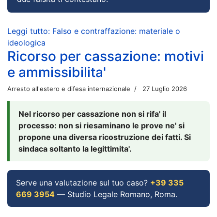
Leggi tutto: Falso e contraffazione: materiale o
ideologica
Ricorso per cassazione: motivi
e ammissibilita'
Arresto all'estero e difesa internazionale
27 Luglio 2026
Nel ricorso per cassazione non si rifa' il
processo: non si riesaminano le prove ne' si
propone una diversa ricostruzione dei fatti. Si
sindaca soltanto la legittimita'.
Serve una valutazione sul tuo caso?
+39 335
669 3954
— Studio Legale Romano, Roma.