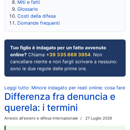
Miti e fatti
Glossario
Costi della difesa
Domande frequenti
Tuo figlio è indagato per un fatto avvenuto
online?
Chiama
+39 335 669 3954
. Non
cancellare niente e non fargli scrivere a nessuno:
sono le due regole delle prime ore.
Leggi tutto: Minore indagato per reati online: cosa fare
Differenza fra denuncia e
querela: i termini
Arresto all'estero e difesa internazionale
27 Luglio 2026