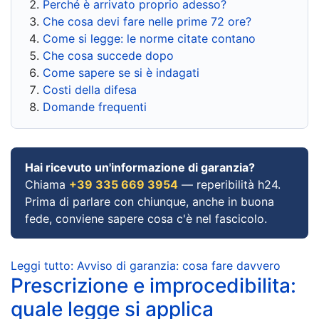
Perché è arrivato proprio adesso?
Che cosa devi fare nelle prime 72 ore?
Come si legge: le norme citate contano
Che cosa succede dopo
Come sapere se si è indagati
Costi della difesa
Domande frequenti
Hai ricevuto un'informazione di garanzia?
Chiama
+39 335 669 3954
— reperibilità h24.
Prima di parlare con chiunque, anche in buona
fede, conviene sapere cosa c'è nel fascicolo.
Leggi tutto: Avviso di garanzia: cosa fare davvero
Prescrizione e improcedibilita:
quale legge si applica