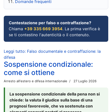
Domande frequenti
Contestazione per falso o contraffazione?
Chiama
+39 335 669 3954
. La prima verifica è
se ti contestino l'autenticità o il contenuto.
Leggi tutto: Falso documentale e contraffazione: la
difesa
Sospensione condizionale:
come si ottiene
Arresto all'estero e difesa internazionale
27 Luglio 2026
La sospensione condizionale della pena non si
chiede: la valuta il giudice sulla base di una
prognosi favorevole, che va sostenuta con
elementi concreti portati al processo.