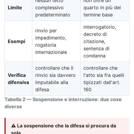
nessun tetto
non oltre un
Limite
complessivo
quarto in più del
predeterminato
termine base
interrogatorio,
rinvio per
decreto di
impedimento,
Esempi
citazione,
rogatoria
sentenza di
internazionale
condanna
controllare che il
controllare che
Verifica
rinvio sia davvero
l'atto sia fra quelli
difensiva
imputabile alla
tipizzati dall'art.
difesa
160
Tabella 2 — Sospensione e interruzione: due cose
diverse
⚠️ La sospensione che la difesa si procura da
sola