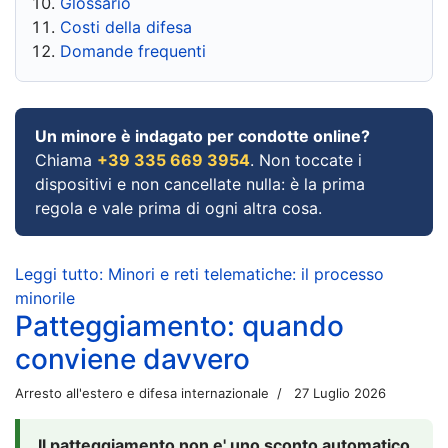
Glossario
Costi della difesa
Domande frequenti
Un minore è indagato per condotte online?
Chiama
+39 335 669 3954
. Non toccate i
dispositivi e non cancellate nulla: è la prima
regola e vale prima di ogni altra cosa.
Leggi tutto: Minori e reti telematiche: il processo
minorile
Patteggiamento: quando
conviene davvero
Arresto all'estero e difesa internazionale
27 Luglio 2026
Il patteggiamento non e' uno sconto automatico