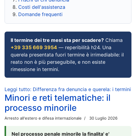
Costi dell'assistenza
Domande frequenti
Il termine dei tre mesi sta per scadere?
Chiama
+39 335 669 3954
— reperibilità h24. Una
querela presentata fuori termine è irrimediabile: il
reato non è più perseguibile, e non esiste
rimessione in termini.
Leggi tutto: Differenza fra denuncia e querela: i termini
Minori e reti telematiche: il
processo minorile
Arresto all'estero e difesa internazionale
30 Luglio 2026
Nel processo penale minorile la finalita' e'