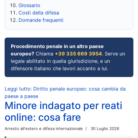
Glossario
Costi della difesa
Domande frequenti
Procedimento penale in un altro paese
europeo?
Chiama
+39 335 669 3954
. Serve un
legale abilitato in quella giurisdizione, e un
difensore italiano che lavori accanto a lui.
Leggi tutto: Diritto penale europeo: cosa cambia da
paese a paese
Minore indagato per reati
online: cosa fare
Arresto all'estero e difesa internazionale
30 Luglio 2026