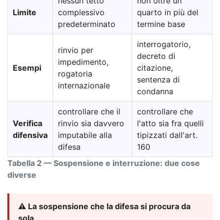
nessun tetto
non oltre un
Limite
complessivo
quarto in più del
predeterminato
termine base
interrogatorio,
rinvio per
decreto di
impedimento,
Esempi
citazione,
rogatoria
sentenza di
internazionale
condanna
controllare che il
controllare che
Verifica
rinvio sia davvero
l'atto sia fra quelli
difensiva
imputabile alla
tipizzati dall'art.
difesa
160
Tabella 2 — Sospensione e interruzione: due cose
diverse
⚠️ La sospensione che la difesa si procura da
sola