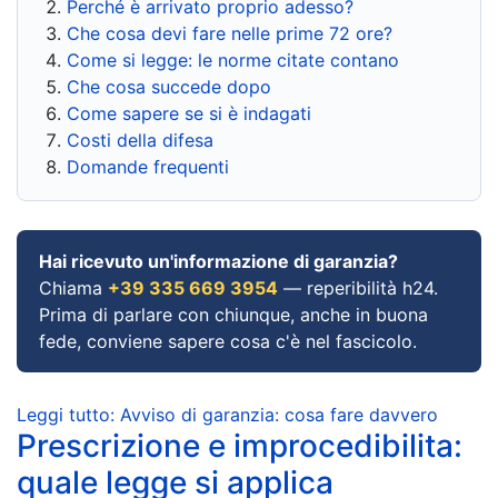
Perché è arrivato proprio adesso?
Che cosa devi fare nelle prime 72 ore?
Come si legge: le norme citate contano
Che cosa succede dopo
Come sapere se si è indagati
Costi della difesa
Domande frequenti
Hai ricevuto un'informazione di garanzia?
Chiama
+39 335 669 3954
— reperibilità h24.
Prima di parlare con chiunque, anche in buona
fede, conviene sapere cosa c'è nel fascicolo.
Leggi tutto: Avviso di garanzia: cosa fare davvero
Prescrizione e improcedibilita:
quale legge si applica