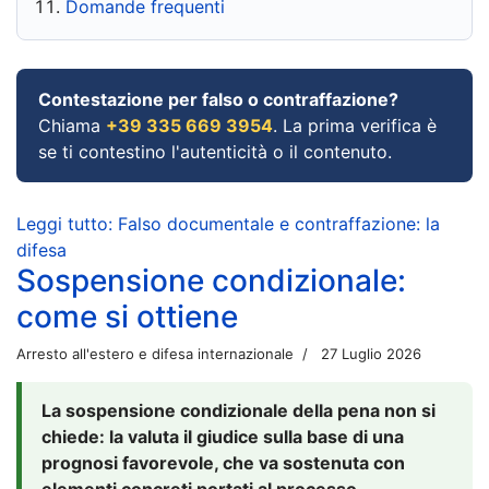
Domande frequenti
Contestazione per falso o contraffazione?
Chiama
+39 335 669 3954
. La prima verifica è
se ti contestino l'autenticità o il contenuto.
Leggi tutto: Falso documentale e contraffazione: la
difesa
Sospensione condizionale:
come si ottiene
Arresto all'estero e difesa internazionale
27 Luglio 2026
La sospensione condizionale della pena non si
chiede: la valuta il giudice sulla base di una
prognosi favorevole, che va sostenuta con
elementi concreti portati al processo.