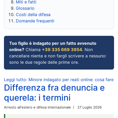
Miti e fatti
Glossario
Costi della difesa
Domande frequenti
Tuo figlio è indagato per un fatto avvenuto
online?
Chiama
+39 335 669 3954
. Non
cancellare niente e non fargli scrivere a nessuno:
sono le due regole delle prime ore.
Leggi tutto: Minore indagato per reati online: cosa fare
Differenza fra denuncia e
querela: i termini
Arresto all'estero e difesa internazionale
27 Luglio 2026