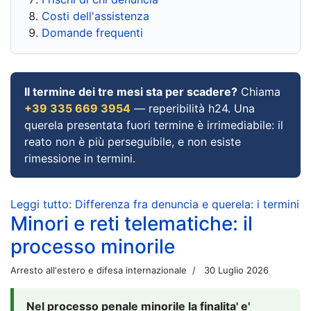
Costi dell'assistenza
Domande frequenti
Il termine dei tre mesi sta per scadere?
Chiama
+39 335 669 3954
— reperibilità h24. Una
querela presentata fuori termine è irrimediabile: il
reato non è più perseguibile, e non esiste
rimessione in termini.
Leggi tutto: Differenza fra denuncia e querela: i termini
Minori e reti telematiche: il
processo minorile
Arresto all'estero e difesa internazionale
30 Luglio 2026
Nel processo penale minorile la finalita' e'