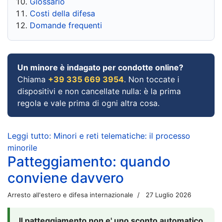
Glossario
Costi della difesa
Domande frequenti
Un minore è indagato per condotte online?
Chiama
+39 335 669 3954
. Non toccate i
dispositivi e non cancellate nulla: è la prima
regola e vale prima di ogni altra cosa.
Leggi tutto: Minori e reti telematiche: il processo
minorile
Patteggiamento: quando
conviene davvero
Arresto all'estero e difesa internazionale
27 Luglio 2026
Il patteggiamento non e' uno sconto automatico