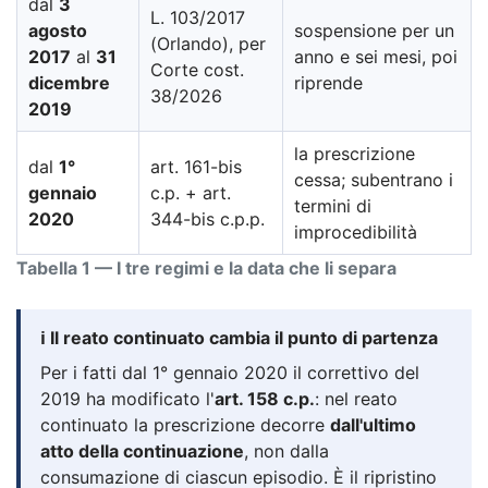
dal
3
L. 103/2017
agosto
sospensione per un
(Orlando), per
2017
al
31
anno e sei mesi, poi
Corte cost.
dicembre
riprende
38/2026
2019
la prescrizione
dal
1°
art. 161-bis
cessa; subentrano i
gennaio
c.p. + art.
termini di
2020
344-bis c.p.p.
improcedibilità
Tabella 1 — I tre regimi e la data che li separa
ℹ️ Il reato continuato cambia il punto di partenza
Per i fatti dal 1° gennaio 2020 il correttivo del
2019 ha modificato l'
art. 158 c.p.
: nel reato
continuato la prescrizione decorre
dall'ultimo
atto della continuazione
, non dalla
consumazione di ciascun episodio. È il ripristino