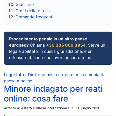
Glossario
Costi della difesa
Domande frequenti
Procedimento penale in un altro paese
europeo?
Chiama
+39 335 669 3954
. Serve un
legale abilitato in quella giurisdizione, e un
difensore italiano che lavori accanto a lui.
Leggi tutto: Diritto penale europeo: cosa cambia da
paese a paese
Minore indagato per reati
online: cosa fare
Arresto all'estero e difesa internazionale
30 Luglio 2026