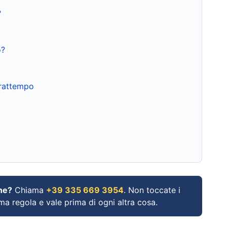
?
o?
frattempo
ne?
Chiama
+39 335 669 3954
. Non toccate i
ima regola e vale prima di ogni altra cosa.