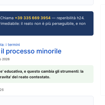
Chiama
+39 335 669 3954
— reperibilità h24.
imediabile: il reato non è più perseguibile, e non
a: i termini
 il processo minorile
io 2026
 e' educativa, e questo cambia gli strumenti: la
ravita' del reato contestato.
026