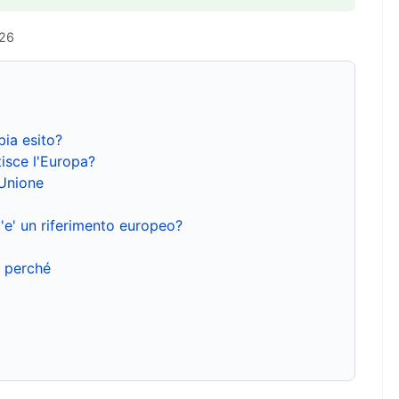
026
bia esito?
isce l'Europa?
'Unione
'e' un riferimento europeo?
e perché