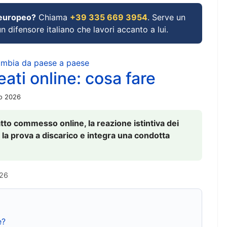
 europeo?
Chiama
+39 335 669 3954
. Serve un
un difensore italiano che lavori accanto a lui.
cambia da paese a paese
ati online: cosa fare
io 2026
to commesso online, la reazione istintiva dei
 la prova a discarico e integra una condotta
026
e?