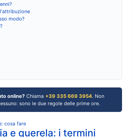
renni?
l'attribuzione
tesso modo?
?
uto online?
Chiama
+39 335 669 3954
. Non
 nessuno: sono le due regole delle prime ore.
e: cosa fare
a e querela: i termini