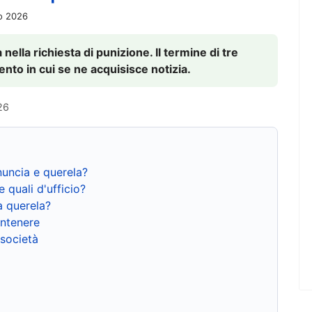
io 2026
nella richiesta di punizione. Il termine di tre
to in cui se ne acquisisce notizia.
26
nuncia e querela?
e quali d'ufficio?
a querela?
ntenere
 società