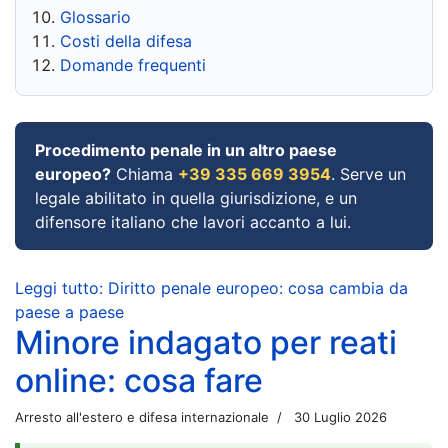
Glossario
Costi della difesa
Domande frequenti
Procedimento penale in un altro paese
europeo?
Chiama
+39 335 669 3954
. Serve un
legale abilitato in quella giurisdizione, e un
difensore italiano che lavori accanto a lui.
Leggi tutto: Diritto penale europeo: cosa cambia da
paese a paese
Minore indagato per reati
online: cosa fare
Arresto all'estero e difesa internazionale
30 Luglio 2026