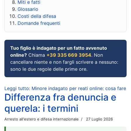
Miti e fatti
Glossario
Costi della difesa
Domande frequenti
Tuo figlio è indagato per un fatto avvenuto
online?
Chiama
+39 335 669 3954
. Non
cancellare niente e non fargli scrivere a nessuno:
sono le due regole delle prime ore.
Leggi tutto: Minore indagato per reati online: cosa fare
Differenza fra denuncia e
querela: i termini
Arresto all'estero e difesa internazionale
27 Luglio 2026