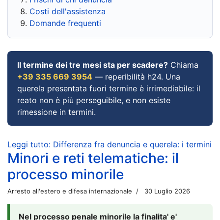
Costi dell'assistenza
Domande frequenti
Il termine dei tre mesi sta per scadere?
Chiama
+39 335 669 3954
— reperibilità h24. Una
querela presentata fuori termine è irrimediabile: il
reato non è più perseguibile, e non esiste
rimessione in termini.
Leggi tutto: Differenza fra denuncia e querela: i termini
Minori e reti telematiche: il
processo minorile
Arresto all'estero e difesa internazionale
30 Luglio 2026
Nel processo penale minorile la finalita' e'