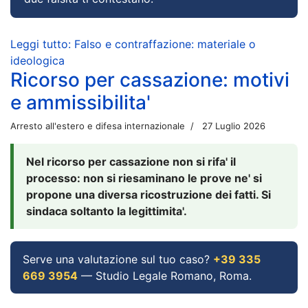
Leggi tutto: Falso e contraffazione: materiale o
ideologica
Ricorso per cassazione: motivi
e ammissibilita'
Arresto all'estero e difesa internazionale
27 Luglio 2026
Nel ricorso per cassazione non si rifa' il
processo: non si riesaminano le prove ne' si
propone una diversa ricostruzione dei fatti. Si
sindaca soltanto la legittimita'.
Serve una valutazione sul tuo caso?
+39 335
669 3954
— Studio Legale Romano, Roma.