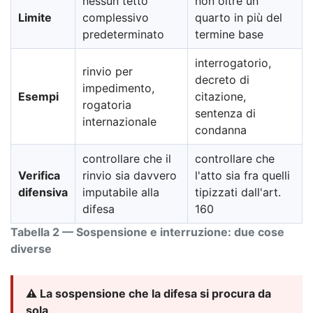
nessun tetto
non oltre un
Limite
complessivo
quarto in più del
predeterminato
termine base
interrogatorio,
rinvio per
decreto di
impedimento,
Esempi
citazione,
rogatoria
sentenza di
internazionale
condanna
controllare che il
controllare che
Verifica
rinvio sia davvero
l'atto sia fra quelli
difensiva
imputabile alla
tipizzati dall'art.
difesa
160
Tabella 2 — Sospensione e interruzione: due cose
diverse
⚠️ La sospensione che la difesa si procura da
sola