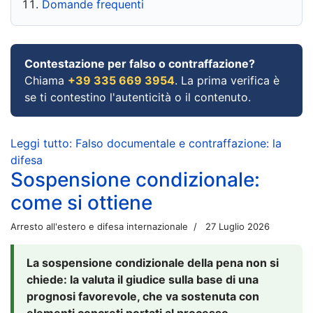
Domande frequenti
Contestazione per falso o contraffazione?
Chiama
+39 335 669 3954
. La prima verifica è
se ti contestino l'autenticità o il contenuto.
Leggi tutto: Falso documentale e contraffazione: la
difesa
Sospensione condizionale:
come si ottiene
Arresto all'estero e difesa internazionale
27 Luglio 2026
La sospensione condizionale della pena non si
chiede: la valuta il giudice sulla base di una
prognosi favorevole, che va sostenuta con
elementi concreti portati al processo.