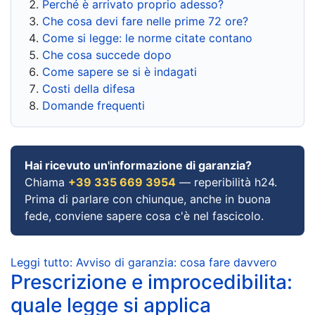
Perché è arrivato proprio adesso?
Che cosa devi fare nelle prime 72 ore?
Come si legge: le norme citate contano
Che cosa succede dopo
Come sapere se si è indagati
Costi della difesa
Domande frequenti
Hai ricevuto un'informazione di garanzia?
Chiama
+39 335 669 3954
— reperibilità h24.
Prima di parlare con chiunque, anche in buona
fede, conviene sapere cosa c'è nel fascicolo.
Leggi tutto: Avviso di garanzia: cosa fare davvero
Prescrizione e improcedibilita:
quale legge si applica