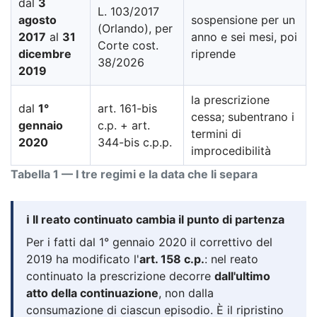
dal
3
L. 103/2017
agosto
sospensione per un
(Orlando), per
2017
al
31
anno e sei mesi, poi
Corte cost.
dicembre
riprende
38/2026
2019
la prescrizione
dal
1°
art. 161-bis
cessa; subentrano i
gennaio
c.p. + art.
termini di
2020
344-bis c.p.p.
improcedibilità
Tabella 1 — I tre regimi e la data che li separa
ℹ️ Il reato continuato cambia il punto di partenza
Per i fatti dal 1° gennaio 2020 il correttivo del
2019 ha modificato l'
art. 158 c.p.
: nel reato
continuato la prescrizione decorre
dall'ultimo
atto della continuazione
, non dalla
consumazione di ciascun episodio. È il ripristino