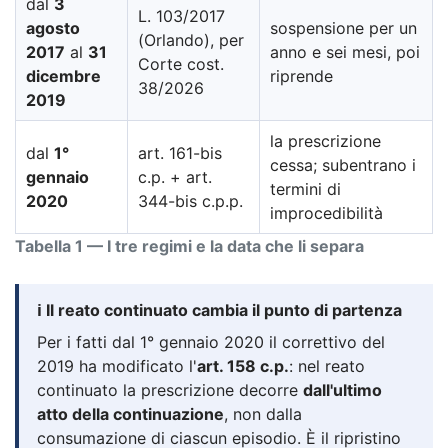
dal
3
L. 103/2017
agosto
sospensione per un
(Orlando), per
2017
al
31
anno e sei mesi, poi
Corte cost.
dicembre
riprende
38/2026
2019
la prescrizione
dal
1°
art. 161-bis
cessa; subentrano i
gennaio
c.p. + art.
termini di
2020
344-bis c.p.p.
improcedibilità
Tabella 1 — I tre regimi e la data che li separa
ℹ️ Il reato continuato cambia il punto di partenza
Per i fatti dal 1° gennaio 2020 il correttivo del
2019 ha modificato l'
art. 158 c.p.
: nel reato
continuato la prescrizione decorre
dall'ultimo
atto della continuazione
, non dalla
consumazione di ciascun episodio. È il ripristino