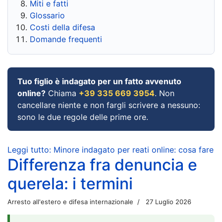
Miti e fatti
Glossario
Costi della difesa
Domande frequenti
Tuo figlio è indagato per un fatto avvenuto
online?
Chiama
+39 335 669 3954
. Non
cancellare niente e non fargli scrivere a nessuno:
sono le due regole delle prime ore.
Leggi tutto: Minore indagato per reati online: cosa fare
Differenza fra denuncia e
querela: i termini
Arresto all'estero e difesa internazionale
27 Luglio 2026