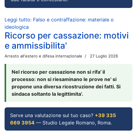
Leggi tutto: Falso e contraffazione: materiale o
ideologica
Ricorso per cassazione: motivi
e ammissibilita'
Arresto all'estero e difesa internazionale
27 Luglio 2026
Nel ricorso per cassazione non si rifa' il
processo: non si riesaminano le prove ne' si
propone una diversa ricostruzione dei fatti. Si
sindaca soltanto la legittimita'.
Serve una valutazione sul tuo caso?
+39 335
669 3954
— Studio Legale Romano, Roma.