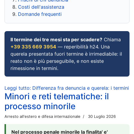
Costi dell'assistenza
Domande frequenti
Il termine dei tre mesi sta per scadere?
Chiama
+39 335 669 3954
— reperibilità h24. Una
querela presentata fuori termine è irrimediabile: il
reato non è più perseguibile, e non esiste
rimessione in termini.
Leggi tutto: Differenza fra denuncia e querela: i termini
Minori e reti telematiche: il
processo minorile
Arresto all'estero e difesa internazionale
30 Luglio 2026
Nel processo penale minorile la finalita' e'