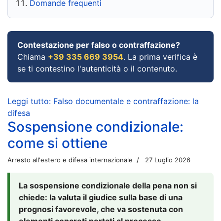
Domande frequenti
Contestazione per falso o contraffazione?
Chiama
+39 335 669 3954
. La prima verifica è
se ti contestino l'autenticità o il contenuto.
Leggi tutto: Falso documentale e contraffazione: la
difesa
Sospensione condizionale:
come si ottiene
Arresto all'estero e difesa internazionale
27 Luglio 2026
La sospensione condizionale della pena non si
chiede: la valuta il giudice sulla base di una
prognosi favorevole, che va sostenuta con
elementi concreti portati al processo.