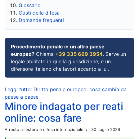
Glossario
Costi della difesa
Domande frequenti
Procedimento penale in un altro paese
europeo?
Chiama
+39 335 669 3954
. Serve un
legale abilitato in quella giurisdizione, e un
difensore italiano che lavori accanto a lui.
Leggi tutto: Diritto penale europeo: cosa cambia da
paese a paese
Minore indagato per reati
online: cosa fare
Arresto all'estero e difesa internazionale
30 Luglio 2026