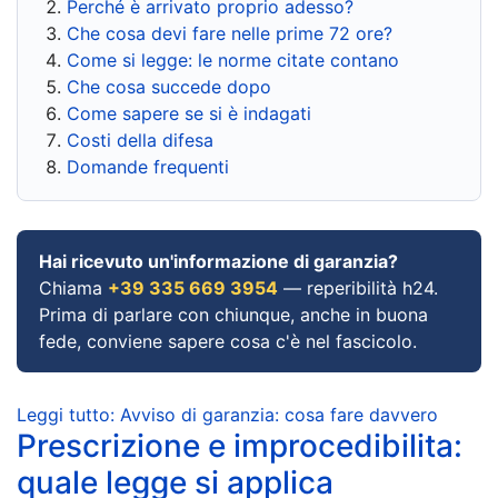
Perché è arrivato proprio adesso?
Che cosa devi fare nelle prime 72 ore?
Come si legge: le norme citate contano
Che cosa succede dopo
Come sapere se si è indagati
Costi della difesa
Domande frequenti
Hai ricevuto un'informazione di garanzia?
Chiama
+39 335 669 3954
— reperibilità h24.
Prima di parlare con chiunque, anche in buona
fede, conviene sapere cosa c'è nel fascicolo.
Leggi tutto: Avviso di garanzia: cosa fare davvero
Prescrizione e improcedibilita:
quale legge si applica