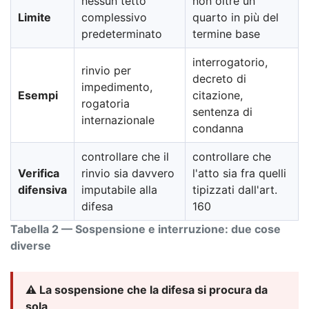
nessun tetto
non oltre un
Limite
complessivo
quarto in più del
predeterminato
termine base
interrogatorio,
rinvio per
decreto di
impedimento,
Esempi
citazione,
rogatoria
sentenza di
internazionale
condanna
controllare che il
controllare che
Verifica
rinvio sia davvero
l'atto sia fra quelli
difensiva
imputabile alla
tipizzati dall'art.
difesa
160
Tabella 2 — Sospensione e interruzione: due cose
diverse
⚠️ La sospensione che la difesa si procura da
sola