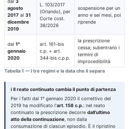
dal
3
L. 103/2017
agosto
sospensione per un
(Orlando), per
2017
al
31
anno e sei mesi, poi
Corte cost.
dicembre
riprende
38/2026
2019
la prescrizione
dal
1°
art. 161-bis
cessa; subentrano i
gennaio
c.p. + art.
termini di
2020
344-bis c.p.p.
improcedibilità
Tabella 1 — I tre regimi e la data che li separa
ℹ️ Il reato continuato cambia il punto di partenza
Per i fatti dal 1° gennaio 2020 il correttivo del
2019 ha modificato l'
art. 158 c.p.
: nel reato
continuato la prescrizione decorre
dall'ultimo
atto della continuazione
, non dalla
consumazione di ciascun episodio. È il ripristino