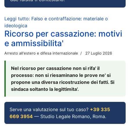
Leggi tutto: Falso e contraffazione: materiale o
ideologica
Ricorso per cassazione: motivi
e ammissibilita'
Arresto all'estero e difesa internazionale
27 Luglio 2026
Nel ricorso per cassazione non si rifa' il
processo: non si riesaminano le prove ne' si
propone una diversa ricostruzione dei fatti. Si
sindaca soltanto la legittimita'.
Serve una valutazione sul tuo caso?
+39 335
669 3954
— Studio Legale Romano, Roma.