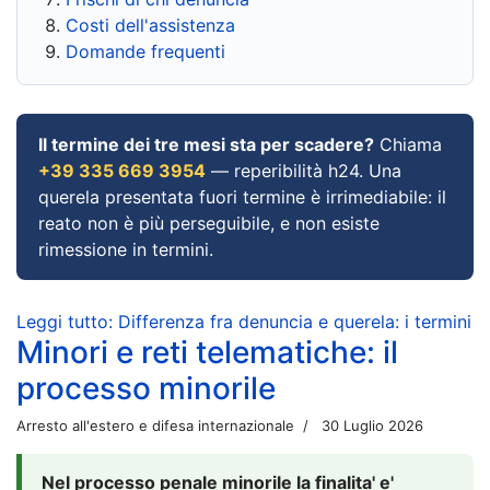
Costi dell'assistenza
Domande frequenti
Il termine dei tre mesi sta per scadere?
Chiama
+39 335 669 3954
— reperibilità h24. Una
querela presentata fuori termine è irrimediabile: il
reato non è più perseguibile, e non esiste
rimessione in termini.
Leggi tutto: Differenza fra denuncia e querela: i termini
Minori e reti telematiche: il
processo minorile
Arresto all'estero e difesa internazionale
30 Luglio 2026
Nel processo penale minorile la finalita' e'