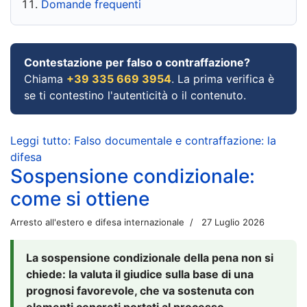
Domande frequenti
Contestazione per falso o contraffazione?
Chiama
+39 335 669 3954
. La prima verifica è
se ti contestino l'autenticità o il contenuto.
Leggi tutto: Falso documentale e contraffazione: la
difesa
Sospensione condizionale:
come si ottiene
Arresto all'estero e difesa internazionale
27 Luglio 2026
La sospensione condizionale della pena non si
chiede: la valuta il giudice sulla base di una
prognosi favorevole, che va sostenuta con
elementi concreti portati al processo.