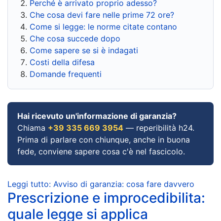
Perché è arrivato proprio adesso?
Che cosa devi fare nelle prime 72 ore?
Come si legge: le norme citate contano
Che cosa succede dopo
Come sapere se si è indagati
Costi della difesa
Domande frequenti
Hai ricevuto un'informazione di garanzia?
Chiama
+39 335 669 3954
— reperibilità h24.
Prima di parlare con chiunque, anche in buona
fede, conviene sapere cosa c'è nel fascicolo.
Leggi tutto: Avviso di garanzia: cosa fare davvero
Prescrizione e improcedibilita:
quale legge si applica