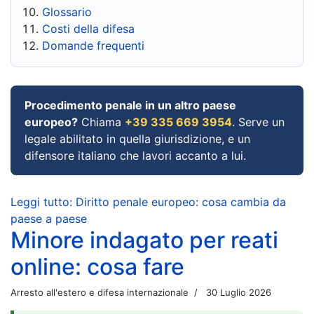
Glossario
Costi della difesa
Domande frequenti
Procedimento penale in un altro paese
europeo?
Chiama
+39 335 669 3954
. Serve un
legale abilitato in quella giurisdizione, e un
difensore italiano che lavori accanto a lui.
Leggi tutto: Diritto penale europeo: cosa cambia da
paese a paese
Minore indagato per reati
online: cosa fare
Arresto all'estero e difesa internazionale
30 Luglio 2026