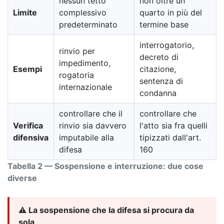
nessun tetto
non oltre un
Limite
complessivo
quarto in più del
predeterminato
termine base
interrogatorio,
rinvio per
decreto di
impedimento,
Esempi
citazione,
rogatoria
sentenza di
internazionale
condanna
controllare che il
controllare che
Verifica
rinvio sia davvero
l'atto sia fra quelli
difensiva
imputabile alla
tipizzati dall'art.
difesa
160
Tabella 2 — Sospensione e interruzione: due cose
diverse
⚠️ La sospensione che la difesa si procura da
sola