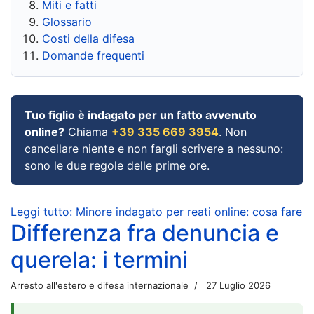
Miti e fatti
Glossario
Costi della difesa
Domande frequenti
Tuo figlio è indagato per un fatto avvenuto
online?
Chiama
+39 335 669 3954
. Non
cancellare niente e non fargli scrivere a nessuno:
sono le due regole delle prime ore.
Leggi tutto: Minore indagato per reati online: cosa fare
Differenza fra denuncia e
querela: i termini
Arresto all'estero e difesa internazionale
27 Luglio 2026