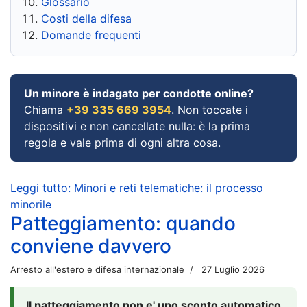
Glossario
Costi della difesa
Domande frequenti
Un minore è indagato per condotte online?
Chiama
+39 335 669 3954
. Non toccate i
dispositivi e non cancellate nulla: è la prima
regola e vale prima di ogni altra cosa.
Leggi tutto: Minori e reti telematiche: il processo
minorile
Patteggiamento: quando
conviene davvero
Arresto all'estero e difesa internazionale
27 Luglio 2026
Il patteggiamento non e' uno sconto automatico