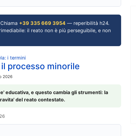
Chiama
+39 335 669 3954
— reperibilità h24.
imediabile: il reato non è più perseguibile, e non
a: i termini
 il processo minorile
io 2026
 e' educativa, e questo cambia gli strumenti: la
ravita' del reato contestato.
026