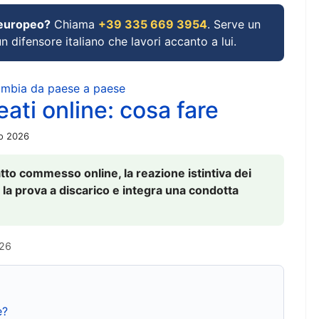
 europeo?
Chiama
+39 335 669 3954
. Serve un
un difensore italiano che lavori accanto a lui.
cambia da paese a paese
ati online: cosa fare
io 2026
to commesso online, la reazione istintiva dei
 la prova a discarico e integra una condotta
026
e?