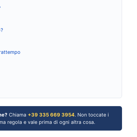
?
o?
frattempo
ne?
Chiama
+39 335 669 3954
. Non toccate i
ima regola e vale prima di ogni altra cosa.