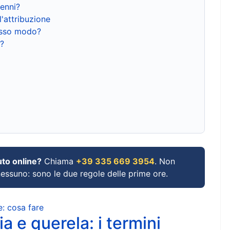
renni?
l'attribuzione
tesso modo?
?
uto online?
Chiama
+39 335 669 3954
. Non
 nessuno: sono le due regole delle prime ore.
e: cosa fare
a e querela: i termini