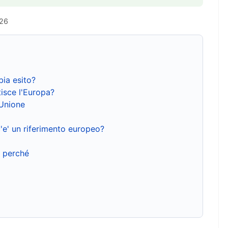
026
bia esito?
isce l'Europa?
'Unione
'e' un riferimento europeo?
e perché