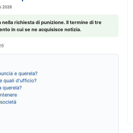
io 2026
nella richiesta di punizione. Il termine di tre
to in cui se ne acquisisce notizia.
26
nuncia e querela?
e quali d'ufficio?
a querela?
ntenere
 società