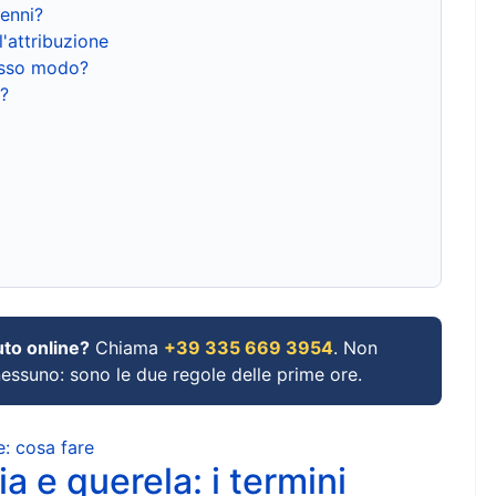
renni?
l'attribuzione
tesso modo?
?
uto online?
Chiama
+39 335 669 3954
. Non
 nessuno: sono le due regole delle prime ore.
e: cosa fare
a e querela: i termini