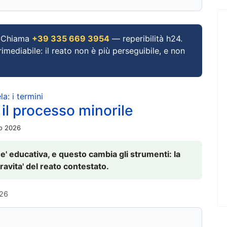
Chiama
+39 335 669 3954
— reperibilità h24.
imediabile: il reato non è più perseguibile, e non
a: i termini
 il processo minorile
io 2026
 e' educativa, e questo cambia gli strumenti: la
ravita' del reato contestato.
026