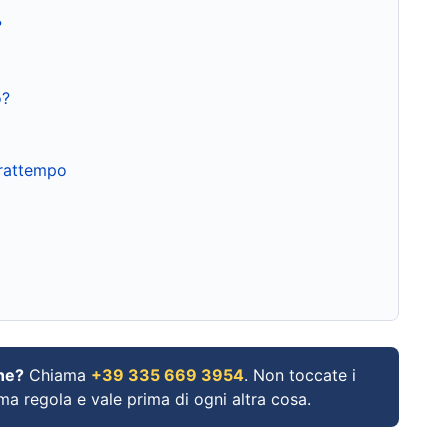
?
o?
frattempo
ne?
Chiama
+39 335 669 3954
. Non toccate i
ima regola e vale prima di ogni altra cosa.