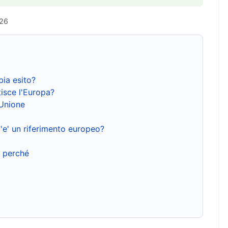
026
bia esito?
isce l'Europa?
'Unione
'e' un riferimento europeo?
e perché