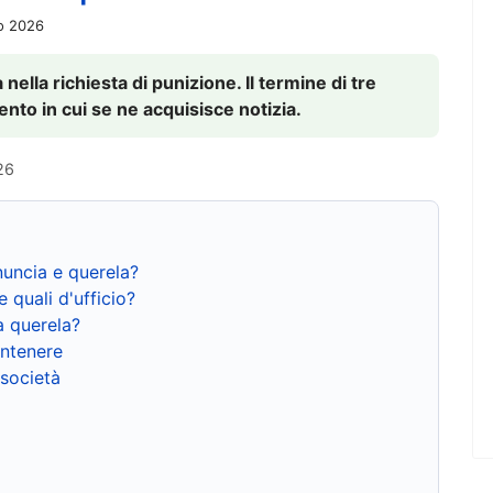
io 2026
nella richiesta di punizione. Il termine di tre
to in cui se ne acquisisce notizia.
26
nuncia e querela?
e quali d'ufficio?
a querela?
ntenere
 società