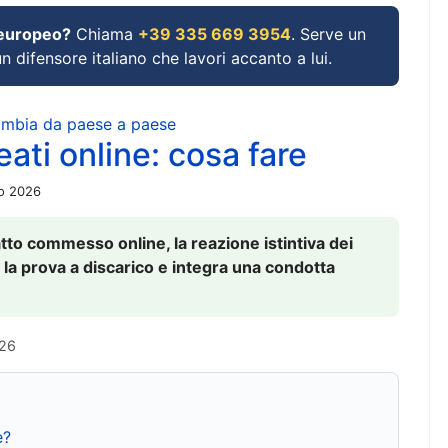
 europeo?
Chiama
+39 335 669 3954
. Serve un
un difensore italiano che lavori accanto a lui.
cambia da paese a paese
ati online: cosa fare
io 2026
to commesso online, la reazione istintiva dei
 la prova a discarico e integra una condotta
026
e?