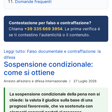
Domande frequenti
Contestazione per falso o contraffazione?
Chiama
+39 335 669 3954
. La prima verifica è
se ti contestino l'autenticità o il contenuto.
Leggi tutto: Falso documentale e contraffazione: la
difesa
Sospensione condizionale:
come si ottiene
Arresto all'estero e difesa internazionale
27 Luglio 2026
La sospensione condizionale della pena non si
chiede: la valuta il giudice sulla base di una
prognosi favorevole, che va sostenuta con
elementi concreti portati al processo.