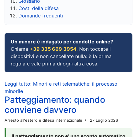
Glossario
Costi della difesa
Domande frequenti
Un minore è indagato per condotte online?
Chiama
+39 335 669 3954
. Non toccate i
dispositivi e non cancellate nulla: è la prima
regola e vale prima di ogni altra cosa.
Leggi tutto: Minori e reti telematiche: il processo
minorile
Patteggiamento: quando
conviene davvero
Arresto all'estero e difesa internazionale
27 Luglio 2026
Il patteggiamento non e' uno sconto automatico