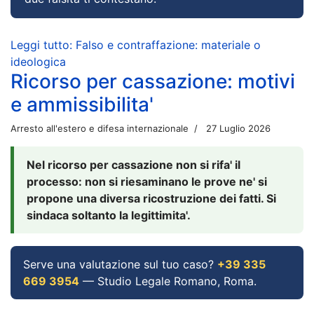
Leggi tutto: Falso e contraffazione: materiale o
ideologica
Ricorso per cassazione: motivi
e ammissibilita'
Arresto all'estero e difesa internazionale
27 Luglio 2026
Nel ricorso per cassazione non si rifa' il
processo: non si riesaminano le prove ne' si
propone una diversa ricostruzione dei fatti. Si
sindaca soltanto la legittimita'.
Serve una valutazione sul tuo caso?
+39 335
669 3954
— Studio Legale Romano, Roma.