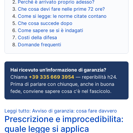
Perché è arrivato proprio adesso?
Che cosa devi fare nelle prime 72 ore?
Come si legge: le norme citate contano
Che cosa succede dopo
Come sapere se si è indagati
Costi della difesa
Domande frequenti
Hai ricevuto un'informazione di garanzia?
Chiama
+39 335 669 3954
— reperibilità h24.
Prima di parlare con chiunque, anche in buona
fede, conviene sapere cosa c'è nel fascicolo.
Leggi tutto: Avviso di garanzia: cosa fare davvero
Prescrizione e improcedibilita:
quale legge si applica