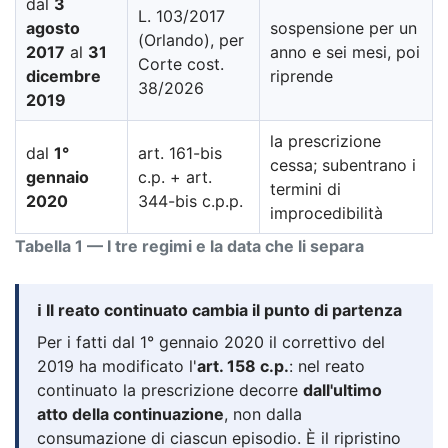
dal
3
L. 103/2017
agosto
sospensione per un
(Orlando), per
2017
al
31
anno e sei mesi, poi
Corte cost.
dicembre
riprende
38/2026
2019
la prescrizione
dal
1°
art. 161-bis
cessa; subentrano i
gennaio
c.p. + art.
termini di
2020
344-bis c.p.p.
improcedibilità
Tabella 1 — I tre regimi e la data che li separa
ℹ️ Il reato continuato cambia il punto di partenza
Per i fatti dal 1° gennaio 2020 il correttivo del
2019 ha modificato l'
art. 158 c.p.
: nel reato
continuato la prescrizione decorre
dall'ultimo
atto della continuazione
, non dalla
consumazione di ciascun episodio. È il ripristino