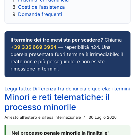
Costi dell'assistenza
Domande frequenti
Il termine dei tre mesi sta per scadere?
Chiama
+39 335 669 3954
— reperibilità h24. Una
querela presentata fuori termine è irrimediabile: il
reato non è più perseguibile, e non esiste
rimessione in termini.
Leggi tutto: Differenza fra denuncia e querela: i termini
Minori e reti telematiche: il
processo minorile
Arresto all'estero e difesa internazionale
30 Luglio 2026
Nel processo penale minorile la finalita' e'