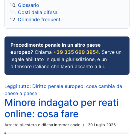
Glossario
Costi della difesa
Domande frequenti
Procedimento penale in un altro paese
europeo?
Chiama
+39 335 669 3954
. Serve un
legale abilitato in quella giurisdizione, e un
difensore italiano che lavori accanto a lui.
Leggi tutto: Diritto penale europeo: cosa cambia da
paese a paese
Minore indagato per reati
online: cosa fare
Arresto all'estero e difesa internazionale
30 Luglio 2026