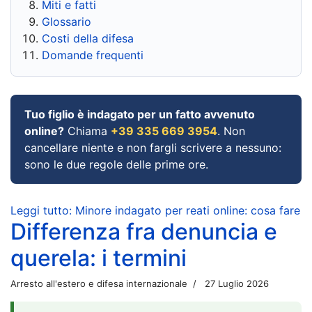
Miti e fatti
Glossario
Costi della difesa
Domande frequenti
Tuo figlio è indagato per un fatto avvenuto
online?
Chiama
+39 335 669 3954
. Non
cancellare niente e non fargli scrivere a nessuno:
sono le due regole delle prime ore.
Leggi tutto: Minore indagato per reati online: cosa fare
Differenza fra denuncia e
querela: i termini
Arresto all'estero e difesa internazionale
27 Luglio 2026