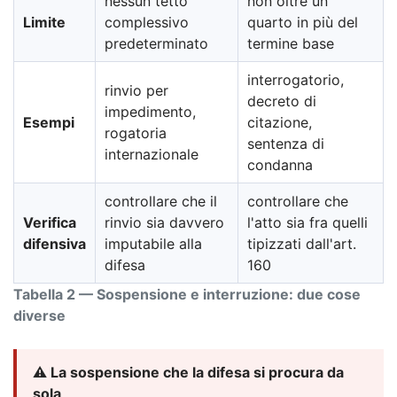
nessun tetto
non oltre un
Limite
complessivo
quarto in più del
predeterminato
termine base
interrogatorio,
rinvio per
decreto di
impedimento,
Esempi
citazione,
rogatoria
sentenza di
internazionale
condanna
controllare che il
controllare che
Verifica
rinvio sia davvero
l'atto sia fra quelli
difensiva
imputabile alla
tipizzati dall'art.
difesa
160
Tabella 2 — Sospensione e interruzione: due cose
diverse
⚠️ La sospensione che la difesa si procura da
sola