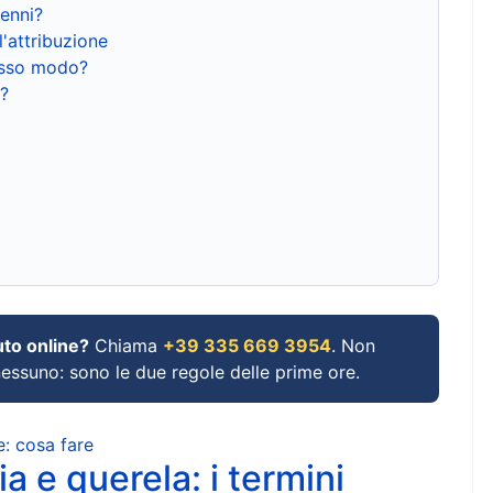
renni?
l'attribuzione
tesso modo?
?
uto online?
Chiama
+39 335 669 3954
. Non
 nessuno: sono le due regole delle prime ore.
e: cosa fare
a e querela: i termini