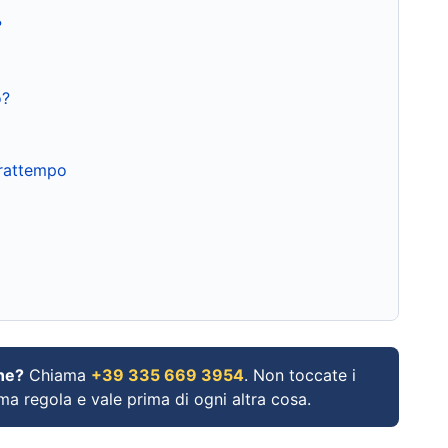
?
o?
frattempo
ne?
Chiama
+39 335 669 3954
. Non toccate i
ima regola e vale prima di ogni altra cosa.