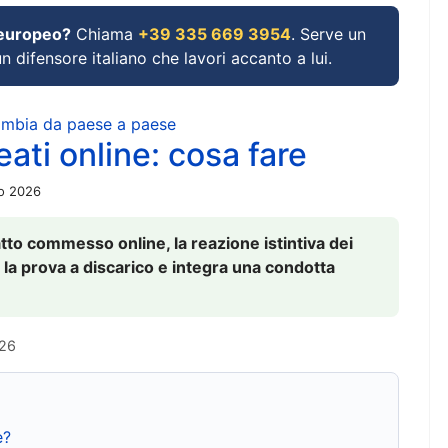
 europeo?
Chiama
+39 335 669 3954
. Serve un
un difensore italiano che lavori accanto a lui.
cambia da paese a paese
ati online: cosa fare
io 2026
to commesso online, la reazione istintiva dei
 la prova a discarico e integra una condotta
026
e?