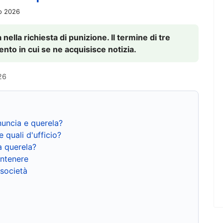
io 2026
nella richiesta di punizione. Il termine di tre
to in cui se ne acquisisce notizia.
26
nuncia e querela?
e quali d'ufficio?
a querela?
ntenere
 società