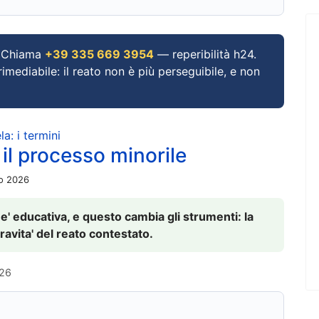
Chiama
+39 335 669 3954
— reperibilità h24.
imediabile: il reato non è più perseguibile, e non
a: i termini
 il processo minorile
io 2026
 e' educativa, e questo cambia gli strumenti: la
ravita' del reato contestato.
026