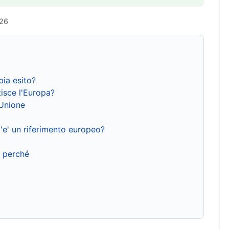
026
bia esito?
isce l'Europa?
'Unione
'e' un riferimento europeo?
e perché