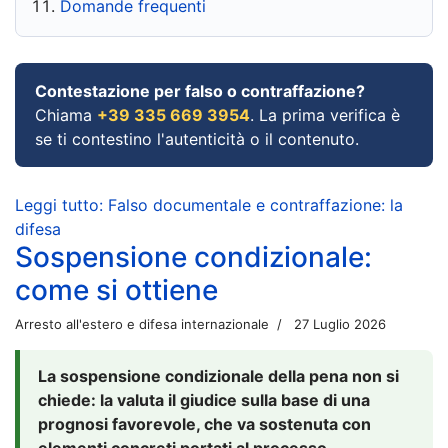
Domande frequenti
Contestazione per falso o contraffazione?
Chiama
+39 335 669 3954
. La prima verifica è
se ti contestino l'autenticità o il contenuto.
Leggi tutto: Falso documentale e contraffazione: la
difesa
Sospensione condizionale:
come si ottiene
Arresto all'estero e difesa internazionale
27 Luglio 2026
La sospensione condizionale della pena non si
chiede: la valuta il giudice sulla base di una
prognosi favorevole, che va sostenuta con
elementi concreti portati al processo.