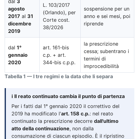
dal
3
L. 103/2017
agosto
sospensione per un
(Orlando), per
2017
al
31
anno e sei mesi, poi
Corte cost.
dicembre
riprende
38/2026
2019
la prescrizione
dal
1°
art. 161-bis
cessa; subentrano i
gennaio
c.p. + art.
termini di
2020
344-bis c.p.p.
improcedibilità
Tabella 1 — I tre regimi e la data che li separa
ℹ️ Il reato continuato cambia il punto di partenza
Per i fatti dal 1° gennaio 2020 il correttivo del
2019 ha modificato l'
art. 158 c.p.
: nel reato
continuato la prescrizione decorre
dall'ultimo
atto della continuazione
, non dalla
consumazione di ciascun episodio. È il ripristino