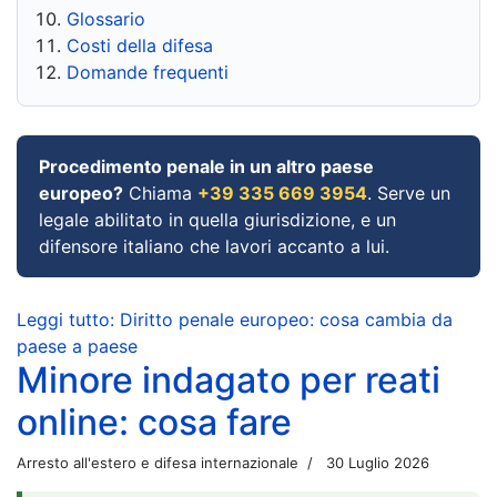
Glossario
Costi della difesa
Domande frequenti
Procedimento penale in un altro paese
europeo?
Chiama
+39 335 669 3954
. Serve un
legale abilitato in quella giurisdizione, e un
difensore italiano che lavori accanto a lui.
Leggi tutto: Diritto penale europeo: cosa cambia da
paese a paese
Minore indagato per reati
online: cosa fare
Arresto all'estero e difesa internazionale
30 Luglio 2026