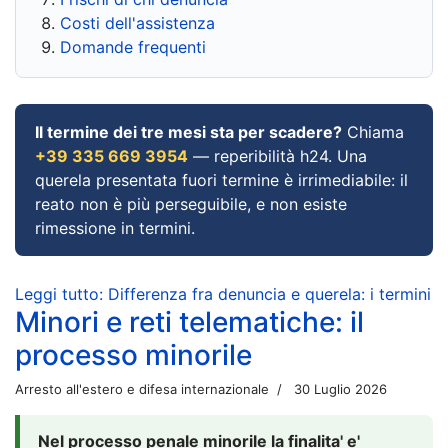
Costi dell'assistenza
Domande frequenti
Il termine dei tre mesi sta per scadere?
Chiama
+39 335 669 3954
— reperibilità h24. Una
querela presentata fuori termine è irrimediabile: il
reato non è più perseguibile, e non esiste
rimessione in termini.
Leggi tutto: Differenza fra denuncia e querela: i termini
Minori e reti telematiche: il
processo minorile
Arresto all'estero e difesa internazionale
30 Luglio 2026
Nel processo penale minorile la finalita' e'