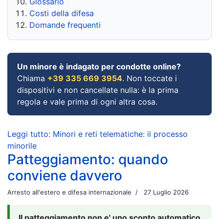
Glossario
Costi della difesa
Domande frequenti
Un minore è indagato per condotte online?
Chiama
+39 335 669 3954
. Non toccate i
dispositivi e non cancellate nulla: è la prima
regola e vale prima di ogni altra cosa.
Leggi tutto: Minori e reti telematiche: il processo
minorile
Patteggiamento: quando
conviene davvero
Arresto all'estero e difesa internazionale
27 Luglio 2026
Il patteggiamento non e' uno sconto automatico