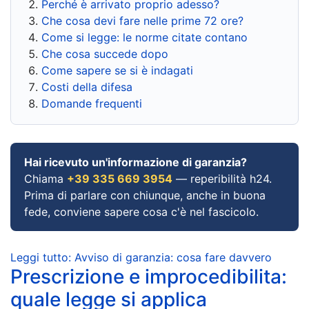
Perché è arrivato proprio adesso?
Che cosa devi fare nelle prime 72 ore?
Come si legge: le norme citate contano
Che cosa succede dopo
Come sapere se si è indagati
Costi della difesa
Domande frequenti
Hai ricevuto un'informazione di garanzia?
Chiama
+39 335 669 3954
— reperibilità h24.
Prima di parlare con chiunque, anche in buona
fede, conviene sapere cosa c'è nel fascicolo.
Leggi tutto: Avviso di garanzia: cosa fare davvero
Prescrizione e improcedibilita:
quale legge si applica