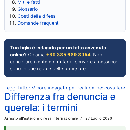
Miti e fatti
Glossario
Costi della difesa
Domande frequenti
Tuo figlio è indagato per un fatto avvenuto
online?
Chiama
+39 335 669 3954
. Non
cancellare niente e non fargli scrivere a nessuno:
sono le due regole delle prime ore.
Leggi tutto: Minore indagato per reati online: cosa fare
Differenza fra denuncia e
querela: i termini
Arresto all'estero e difesa internazionale
27 Luglio 2026