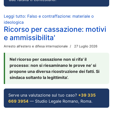
Leggi tutto: Falso e contraffazione: materiale o
ideologica
Ricorso per cassazione: motivi
e ammissibilita'
Arresto all'estero e difesa internazionale
27 Luglio 2026
Nel ricorso per cassazione non si rifa' il
processo: non si riesaminano le prove ne' si
propone una diversa ricostruzione dei fatti. Si
sindaca soltanto la legittimita'.
Serve una valutazione sul tuo caso?
+39 335
669 3954
— Studio Legale Romano, Roma.