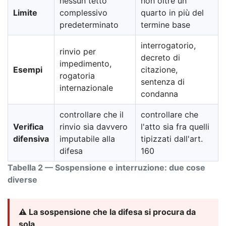
nessun tetto
non oltre un
Limite
complessivo
quarto in più del
predeterminato
termine base
interrogatorio,
rinvio per
decreto di
impedimento,
Esempi
citazione,
rogatoria
sentenza di
internazionale
condanna
controllare che il
controllare che
Verifica
rinvio sia davvero
l'atto sia fra quelli
difensiva
imputabile alla
tipizzati dall'art.
difesa
160
Tabella 2 — Sospensione e interruzione: due cose
diverse
⚠️ La sospensione che la difesa si procura da
sola