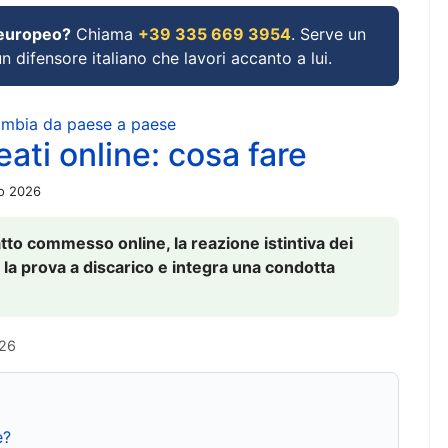
 europeo?
Chiama
+39 335 669 3954
. Serve un
un difensore italiano che lavori accanto a lui.
cambia da paese a paese
ati online: cosa fare
io 2026
to commesso online, la reazione istintiva dei
 la prova a discarico e integra una condotta
026
e?