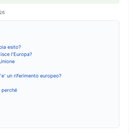
026
bia esito?
isce l'Europa?
'Unione
'e' un riferimento europeo?
e perché