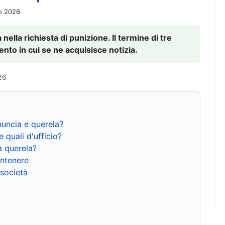
io 2026
nella richiesta di punizione. Il termine di tre
to in cui se ne acquisisce notizia.
26
nuncia e querela?
e quali d'ufficio?
a querela?
ntenere
 società