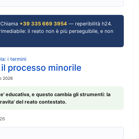
Chiama
+39 335 669 3954
— reperibilità h24.
imediabile: il reato non è più perseguibile, e non
a: i termini
 il processo minorile
io 2026
 e' educativa, e questo cambia gli strumenti: la
ravita' del reato contestato.
026