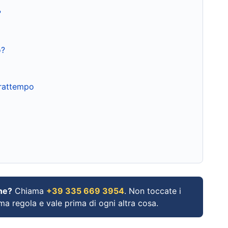
?
o?
frattempo
ne?
Chiama
+39 335 669 3954
. Non toccate i
ima regola e vale prima di ogni altra cosa.