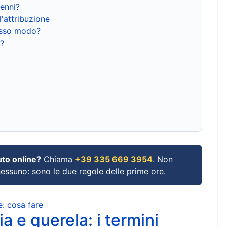
renni?
l'attribuzione
tesso modo?
?
uto online?
Chiama
+39 335 669 3954
. Non
 nessuno: sono le due regole delle prime ore.
e: cosa fare
a e querela: i termini