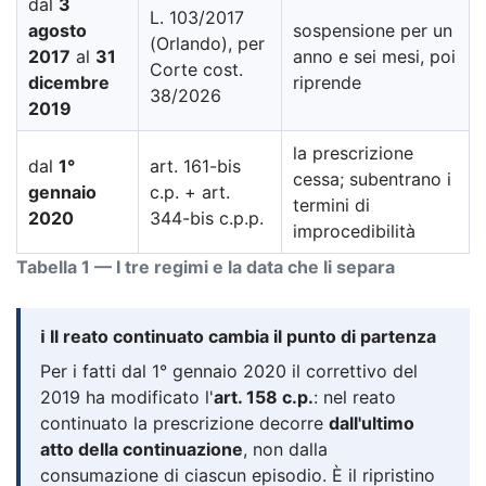
dal
3
L. 103/2017
agosto
sospensione per un
(Orlando), per
2017
al
31
anno e sei mesi, poi
Corte cost.
dicembre
riprende
38/2026
2019
la prescrizione
dal
1°
art. 161-bis
cessa; subentrano i
gennaio
c.p. + art.
termini di
2020
344-bis c.p.p.
improcedibilità
Tabella 1 — I tre regimi e la data che li separa
ℹ️ Il reato continuato cambia il punto di partenza
Per i fatti dal 1° gennaio 2020 il correttivo del
2019 ha modificato l'
art. 158 c.p.
: nel reato
continuato la prescrizione decorre
dall'ultimo
atto della continuazione
, non dalla
consumazione di ciascun episodio. È il ripristino