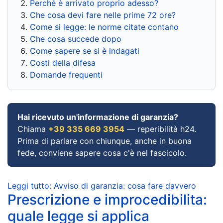
Perché è arrivato proprio adesso?
Che cosa devi fare nelle prime 72 ore?
Come si legge: le norme citate contano
Che cosa succede dopo
Come sapere se si è indagati
Costi della difesa
Domande frequenti
Hai ricevuto un'informazione di garanzia?
Chiama
+39 335 669 3954
— reperibilità h24.
Prima di parlare con chiunque, anche in buona
fede, conviene sapere cosa c'è nel fascicolo.
Leggi tutto: Avviso di garanzia: cosa fare davvero
Prescrizione e improcedibilita:
quale legge si applica