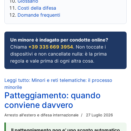
Glossario
Costi della difesa
Domande frequenti
Un minore è indagato per condotte online?
Chiama
+39 335 669 3954
. Non toccate i
dispositivi e non cancellate nulla: è la prima
regola e vale prima di ogni altra cosa.
Leggi tutto: Minori e reti telematiche: il processo
minorile
Patteggiamento: quando
conviene davvero
Arresto all'estero e difesa internazionale
27 Luglio 2026
Il patteggiamento non e' uno sconto automatico