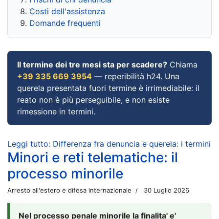
Costi dell'assistenza
Domande frequenti
Il termine dei tre mesi sta per scadere?
Chiama
+39 335 669 3954
— reperibilità h24. Una
querela presentata fuori termine è irrimediabile: il
reato non è più perseguibile, e non esiste
rimessione in termini.
Leggi tutto: Differenza fra denuncia e querela: i termini
Minori e reti telematiche: il
processo minorile
Arresto all'estero e difesa internazionale
30 Luglio 2026
Nel processo penale minorile la finalita' e'