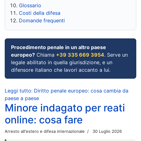
Glossario
Costi della difesa
Domande frequenti
Procedimento penale in un altro paese
europeo?
Chiama
+39 335 669 3954
. Serve un
legale abilitato in quella giurisdizione, e un
difensore italiano che lavori accanto a lui.
Leggi tutto: Diritto penale europeo: cosa cambia da
paese a paese
Minore indagato per reati
online: cosa fare
Arresto all'estero e difesa internazionale
30 Luglio 2026