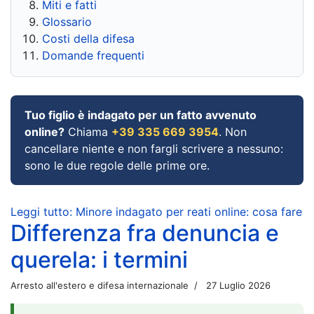
Miti e fatti
Glossario
Costi della difesa
Domande frequenti
Tuo figlio è indagato per un fatto avvenuto
online?
Chiama
+39 335 669 3954
. Non
cancellare niente e non fargli scrivere a nessuno:
sono le due regole delle prime ore.
Leggi tutto: Minore indagato per reati online: cosa fare
Differenza fra denuncia e
querela: i termini
Arresto all'estero e difesa internazionale
27 Luglio 2026