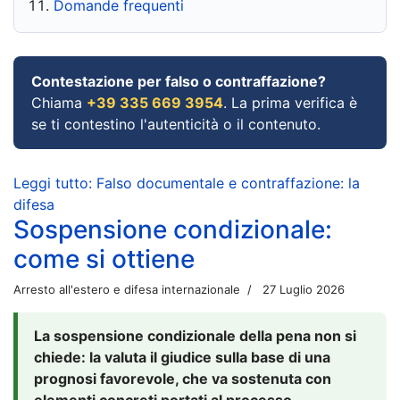
Domande frequenti
Contestazione per falso o contraffazione?
Chiama
+39 335 669 3954
. La prima verifica è
se ti contestino l'autenticità o il contenuto.
Leggi tutto: Falso documentale e contraffazione: la
difesa
Sospensione condizionale:
come si ottiene
Arresto all'estero e difesa internazionale
27 Luglio 2026
La sospensione condizionale della pena non si
chiede: la valuta il giudice sulla base di una
prognosi favorevole, che va sostenuta con
elementi concreti portati al processo.