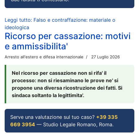
Leggi tutto: Falso e contraffazione: materiale o
ideologica
Ricorso per cassazione: motivi
e ammissibilita'
Arresto all'estero e difesa internazionale
27 Luglio 2026
Nel ricorso per cassazione non si rifa' il
processo: non si riesaminano le prove ne' si
propone una diversa ricostruzione dei fatti. Si
sindaca soltanto la legittimita'.
Serve una valutazione sul tuo caso?
+39 335
669 3954
— Studio Legale Romano, Roma.