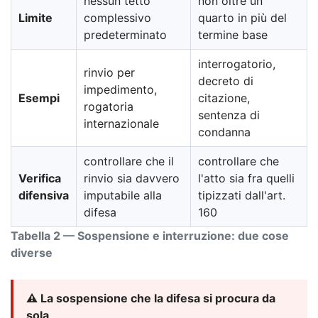
nessun tetto
non oltre un
Limite
complessivo
quarto in più del
predeterminato
termine base
interrogatorio,
rinvio per
decreto di
impedimento,
Esempi
citazione,
rogatoria
sentenza di
internazionale
condanna
controllare che il
controllare che
Verifica
rinvio sia davvero
l'atto sia fra quelli
difensiva
imputabile alla
tipizzati dall'art.
difesa
160
Tabella 2 — Sospensione e interruzione: due cose
diverse
⚠️ La sospensione che la difesa si procura da
sola