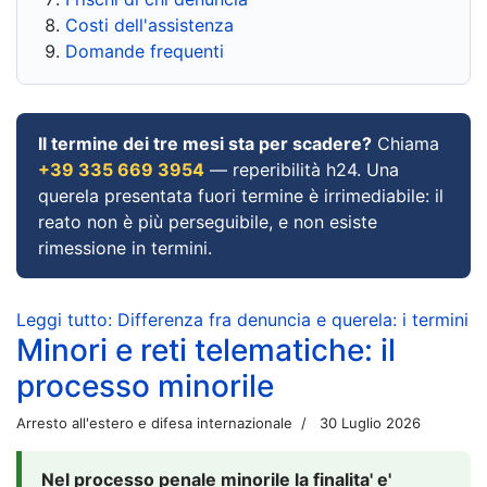
Costi dell'assistenza
Domande frequenti
Il termine dei tre mesi sta per scadere?
Chiama
+39 335 669 3954
— reperibilità h24. Una
querela presentata fuori termine è irrimediabile: il
reato non è più perseguibile, e non esiste
rimessione in termini.
Leggi tutto: Differenza fra denuncia e querela: i termini
Minori e reti telematiche: il
processo minorile
Arresto all'estero e difesa internazionale
30 Luglio 2026
Nel processo penale minorile la finalita' e'