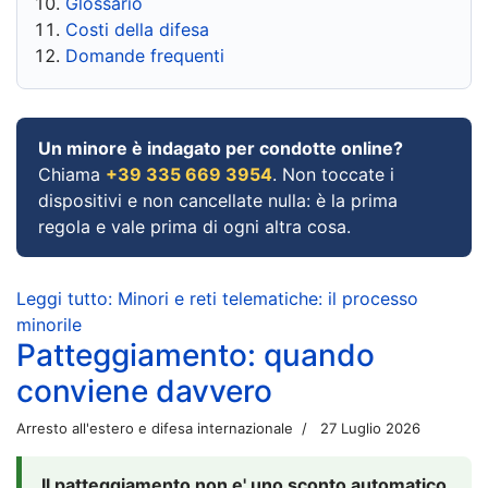
Glossario
Costi della difesa
Domande frequenti
Un minore è indagato per condotte online?
Chiama
+39 335 669 3954
. Non toccate i
dispositivi e non cancellate nulla: è la prima
regola e vale prima di ogni altra cosa.
Leggi tutto: Minori e reti telematiche: il processo
minorile
Patteggiamento: quando
conviene davvero
Arresto all'estero e difesa internazionale
27 Luglio 2026
Il patteggiamento non e' uno sconto automatico