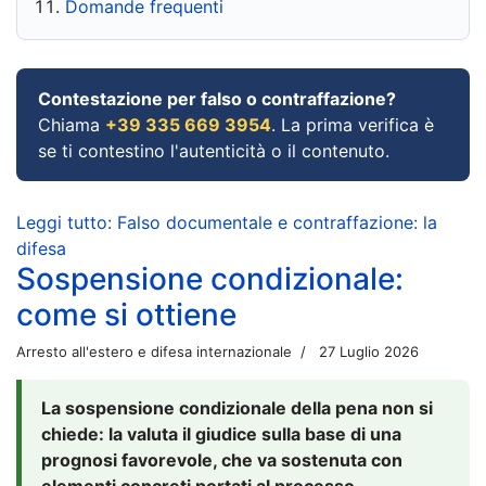
Domande frequenti
Contestazione per falso o contraffazione?
Chiama
+39 335 669 3954
. La prima verifica è
se ti contestino l'autenticità o il contenuto.
Leggi tutto: Falso documentale e contraffazione: la
difesa
Sospensione condizionale:
come si ottiene
Arresto all'estero e difesa internazionale
27 Luglio 2026
La sospensione condizionale della pena non si
chiede: la valuta il giudice sulla base di una
prognosi favorevole, che va sostenuta con
elementi concreti portati al processo.