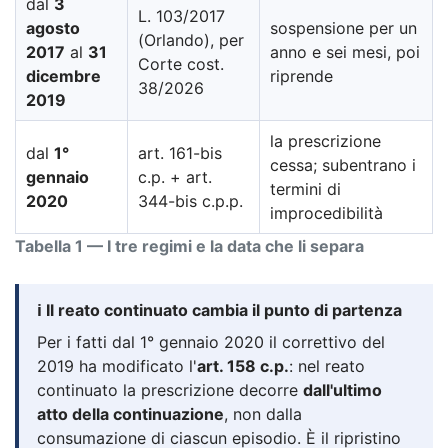
dal
3
L. 103/2017
agosto
sospensione per un
(Orlando), per
2017
al
31
anno e sei mesi, poi
Corte cost.
dicembre
riprende
38/2026
2019
la prescrizione
dal
1°
art. 161-bis
cessa; subentrano i
gennaio
c.p. + art.
termini di
2020
344-bis c.p.p.
improcedibilità
Tabella 1 — I tre regimi e la data che li separa
ℹ️ Il reato continuato cambia il punto di partenza
Per i fatti dal 1° gennaio 2020 il correttivo del
2019 ha modificato l'
art. 158 c.p.
: nel reato
continuato la prescrizione decorre
dall'ultimo
atto della continuazione
, non dalla
consumazione di ciascun episodio. È il ripristino