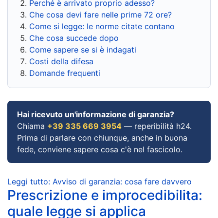
Perché è arrivato proprio adesso?
Che cosa devi fare nelle prime 72 ore?
Come si legge: le norme citate contano
Che cosa succede dopo
Come sapere se si è indagati
Costi della difesa
Domande frequenti
Hai ricevuto un'informazione di garanzia?
Chiama
+39 335 669 3954
— reperibilità h24.
Prima di parlare con chiunque, anche in buona
fede, conviene sapere cosa c'è nel fascicolo.
Leggi tutto: Avviso di garanzia: cosa fare davvero
Prescrizione e improcedibilita:
quale legge si applica