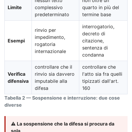
nessun tetto
non oltre un
Limite
complessivo
quarto in più del
predeterminato
termine base
interrogatorio,
rinvio per
decreto di
impedimento,
Esempi
citazione,
rogatoria
sentenza di
internazionale
condanna
controllare che il
controllare che
Verifica
rinvio sia davvero
l'atto sia fra quelli
difensiva
imputabile alla
tipizzati dall'art.
difesa
160
Tabella 2 — Sospensione e interruzione: due cose
diverse
⚠️ La sospensione che la difesa si procura da
sola