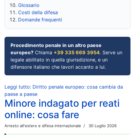
Glossario
Costi della difesa
Domande frequenti
Procedimento penale in un altro paese
europeo?
Chiama
+39 335 669 3954
. Serve un
legale abilitato in quella giurisdizione, e un
difensore italiano che lavori accanto a lui.
Leggi tutto: Diritto penale europeo: cosa cambia da
paese a paese
Minore indagato per reati
online: cosa fare
Arresto all'estero e difesa internazionale
30 Luglio 2026