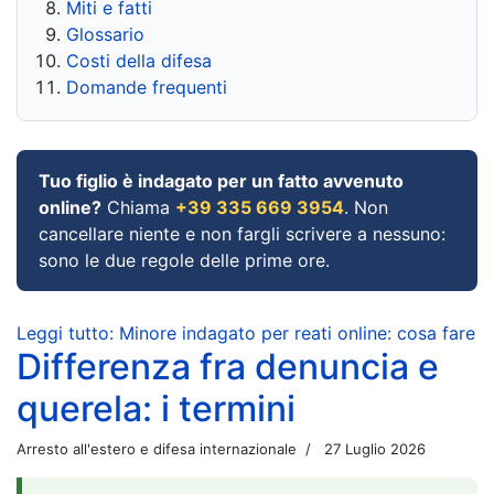
Miti e fatti
Glossario
Costi della difesa
Domande frequenti
Tuo figlio è indagato per un fatto avvenuto
online?
Chiama
+39 335 669 3954
. Non
cancellare niente e non fargli scrivere a nessuno:
sono le due regole delle prime ore.
Leggi tutto: Minore indagato per reati online: cosa fare
Differenza fra denuncia e
querela: i termini
Arresto all'estero e difesa internazionale
27 Luglio 2026