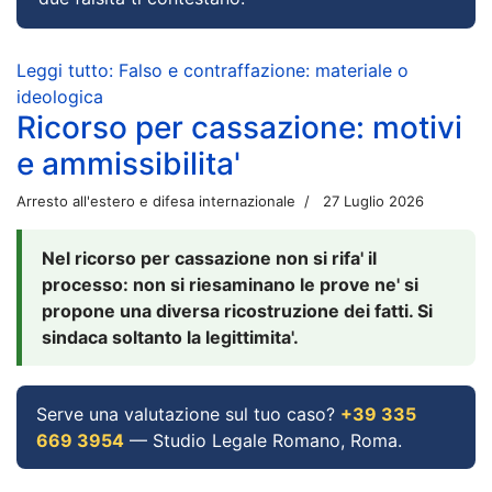
Leggi tutto: Falso e contraffazione: materiale o
ideologica
Ricorso per cassazione: motivi
e ammissibilita'
Arresto all'estero e difesa internazionale
27 Luglio 2026
Nel ricorso per cassazione non si rifa' il
processo: non si riesaminano le prove ne' si
propone una diversa ricostruzione dei fatti. Si
sindaca soltanto la legittimita'.
Serve una valutazione sul tuo caso?
+39 335
669 3954
— Studio Legale Romano, Roma.