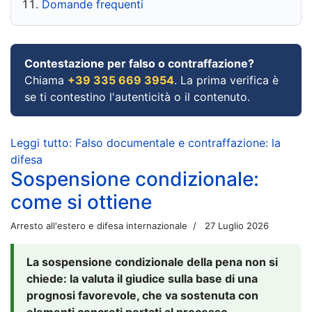
Domande frequenti
Contestazione per falso o contraffazione?
Chiama
+39 335 669 3954
. La prima verifica è
se ti contestino l'autenticità o il contenuto.
Leggi tutto: Falso documentale e contraffazione: la
difesa
Sospensione condizionale:
come si ottiene
Arresto all'estero e difesa internazionale
27 Luglio 2026
La sospensione condizionale della pena non si
chiede: la valuta il giudice sulla base di una
prognosi favorevole, che va sostenuta con
elementi concreti portati al processo.