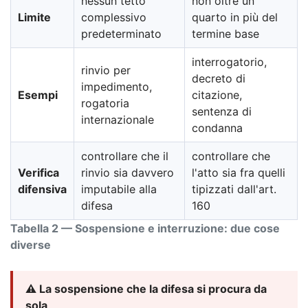
nessun tetto
non oltre un
Limite
complessivo
quarto in più del
predeterminato
termine base
interrogatorio,
rinvio per
decreto di
impedimento,
Esempi
citazione,
rogatoria
sentenza di
internazionale
condanna
controllare che il
controllare che
Verifica
rinvio sia davvero
l'atto sia fra quelli
difensiva
imputabile alla
tipizzati dall'art.
difesa
160
Tabella 2 — Sospensione e interruzione: due cose
diverse
⚠️ La sospensione che la difesa si procura da
sola