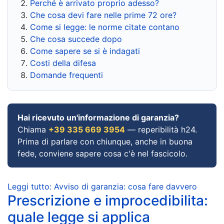
Perché è arrivato proprio adesso?
Che cosa devi fare nelle prime 72 ore?
Come si legge: le norme citate contano
Che cosa succede dopo
Come sapere se si è indagati
Costi della difesa
Domande frequenti
Hai ricevuto un'informazione di garanzia?
Chiama
+39 335 669 3954
— reperibilità h24.
Prima di parlare con chiunque, anche in buona
fede, conviene sapere cosa c'è nel fascicolo.
Leggi tutto: Avviso di garanzia: cosa fare davvero
Prescrizione e improcedibilita:
quale legge si applica