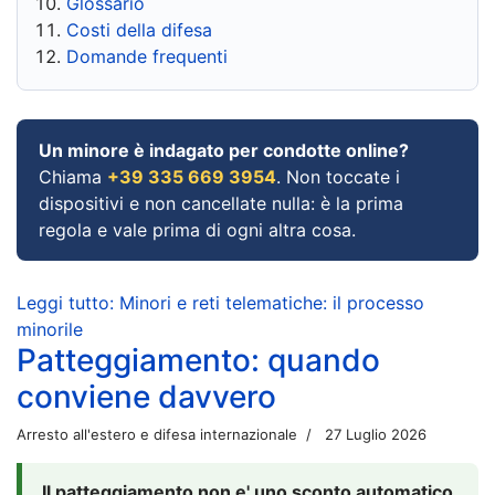
Glossario
Costi della difesa
Domande frequenti
Un minore è indagato per condotte online?
Chiama
+39 335 669 3954
. Non toccate i
dispositivi e non cancellate nulla: è la prima
regola e vale prima di ogni altra cosa.
Leggi tutto: Minori e reti telematiche: il processo
minorile
Patteggiamento: quando
conviene davvero
Arresto all'estero e difesa internazionale
27 Luglio 2026
Il patteggiamento non e' uno sconto automatico