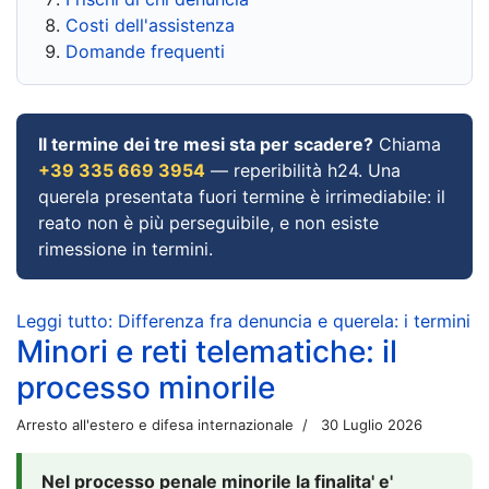
Costi dell'assistenza
Domande frequenti
Il termine dei tre mesi sta per scadere?
Chiama
+39 335 669 3954
— reperibilità h24. Una
querela presentata fuori termine è irrimediabile: il
reato non è più perseguibile, e non esiste
rimessione in termini.
Leggi tutto: Differenza fra denuncia e querela: i termini
Minori e reti telematiche: il
processo minorile
Arresto all'estero e difesa internazionale
30 Luglio 2026
Nel processo penale minorile la finalita' e'