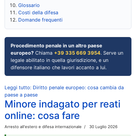
Glossario
Costi della difesa
Domande frequenti
Procedimento penale in un altro paese
europeo?
Chiama
+39 335 669 3954
. Serve un
legale abilitato in quella giurisdizione, e un
difensore italiano che lavori accanto a lui.
Leggi tutto: Diritto penale europeo: cosa cambia da
paese a paese
Minore indagato per reati
online: cosa fare
Arresto all'estero e difesa internazionale
30 Luglio 2026