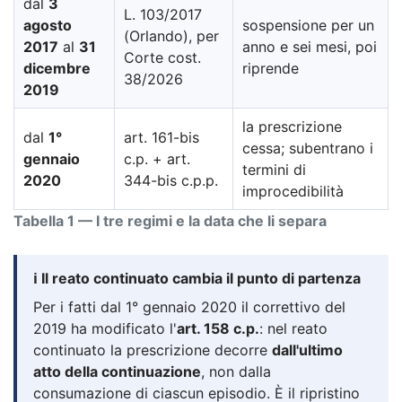
dal
3
L. 103/2017
agosto
sospensione per un
(Orlando), per
2017
al
31
anno e sei mesi, poi
Corte cost.
dicembre
riprende
38/2026
2019
la prescrizione
dal
1°
art. 161-bis
cessa; subentrano i
gennaio
c.p. + art.
termini di
2020
344-bis c.p.p.
improcedibilità
Tabella 1 — I tre regimi e la data che li separa
ℹ️ Il reato continuato cambia il punto di partenza
Per i fatti dal 1° gennaio 2020 il correttivo del
2019 ha modificato l'
art. 158 c.p.
: nel reato
continuato la prescrizione decorre
dall'ultimo
atto della continuazione
, non dalla
consumazione di ciascun episodio. È il ripristino