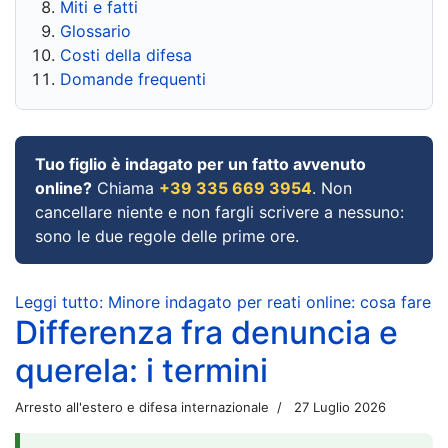
Miti e fatti
Glossario
Costi della difesa
Domande frequenti
Tuo figlio è indagato per un fatto avvenuto
online?
Chiama
+39 335 669 3954
. Non
cancellare niente e non fargli scrivere a nessuno:
sono le due regole delle prime ore.
Leggi tutto: Minore indagato per reati online: cosa fare
Differenza fra denuncia e
querela: i termini
Arresto all'estero e difesa internazionale
27 Luglio 2026