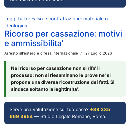
Leggi tutto: Falso e contraffazione: materiale o
ideologica
Ricorso per cassazione: motivi
e ammissibilita'
Arresto all'estero e difesa internazionale
27 Luglio 2026
Nel ricorso per cassazione non si rifa' il
processo: non si riesaminano le prove ne' si
propone una diversa ricostruzione dei fatti. Si
sindaca soltanto la legittimita'.
Serve una valutazione sul tuo caso?
+39 335
669 3954
— Studio Legale Romano, Roma.