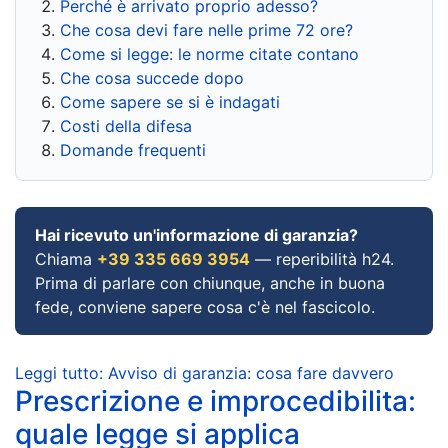
Perché è arrivato proprio adesso?
Che cosa devi fare nelle prime 72 ore?
Come si legge: le norme citate contano
Che cosa succede dopo
Come sapere se si è indagati
Costi della difesa
Domande frequenti
Hai ricevuto un'informazione di garanzia?
Chiama
+39 335 669 3954
— reperibilità h24.
Prima di parlare con chiunque, anche in buona
fede, conviene sapere cosa c'è nel fascicolo.
Leggi tutto: Avviso di garanzia: cosa fare davvero
Prescrizione e improcedibilita:
quale legge si applica