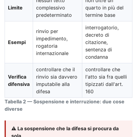
nessun tetto
non oltre un
Limite
complessivo
quarto in più del
predeterminato
termine base
interrogatorio,
rinvio per
decreto di
impedimento,
Esempi
citazione,
rogatoria
sentenza di
internazionale
condanna
controllare che il
controllare che
Verifica
rinvio sia davvero
l'atto sia fra quelli
difensiva
imputabile alla
tipizzati dall'art.
difesa
160
Tabella 2 — Sospensione e interruzione: due cose
diverse
⚠️ La sospensione che la difesa si procura da
sola