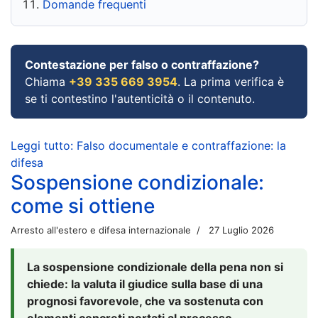
Domande frequenti
Contestazione per falso o contraffazione?
Chiama
+39 335 669 3954
. La prima verifica è
se ti contestino l'autenticità o il contenuto.
Leggi tutto: Falso documentale e contraffazione: la
difesa
Sospensione condizionale:
come si ottiene
Arresto all'estero e difesa internazionale
27 Luglio 2026
La sospensione condizionale della pena non si
chiede: la valuta il giudice sulla base di una
prognosi favorevole, che va sostenuta con
elementi concreti portati al processo.