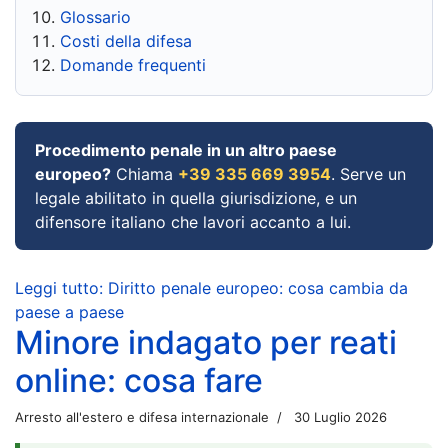
Glossario
Costi della difesa
Domande frequenti
Procedimento penale in un altro paese
europeo?
Chiama
+39 335 669 3954
. Serve un
legale abilitato in quella giurisdizione, e un
difensore italiano che lavori accanto a lui.
Leggi tutto: Diritto penale europeo: cosa cambia da
paese a paese
Minore indagato per reati
online: cosa fare
Arresto all'estero e difesa internazionale
30 Luglio 2026