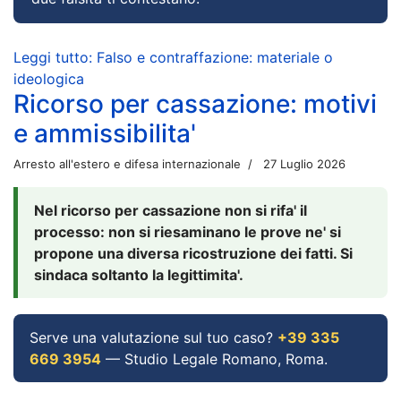
Leggi tutto: Falso e contraffazione: materiale o
ideologica
Ricorso per cassazione: motivi
e ammissibilita'
Arresto all'estero e difesa internazionale
27 Luglio 2026
Nel ricorso per cassazione non si rifa' il
processo: non si riesaminano le prove ne' si
propone una diversa ricostruzione dei fatti. Si
sindaca soltanto la legittimita'.
Serve una valutazione sul tuo caso?
+39 335
669 3954
— Studio Legale Romano, Roma.