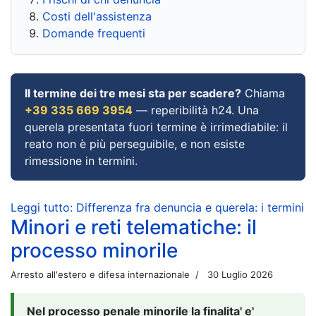
Costi dell'assistenza
Domande frequenti
Il termine dei tre mesi sta per scadere?
Chiama
+39 335 669 3954
— reperibilità h24. Una
querela presentata fuori termine è irrimediabile: il
reato non è più perseguibile, e non esiste
rimessione in termini.
Leggi tutto: Differenza fra denuncia e querela: i termini
Minori e reti telematiche: il
processo minorile
Arresto all'estero e difesa internazionale
30 Luglio 2026
Nel processo penale minorile la finalita' e'