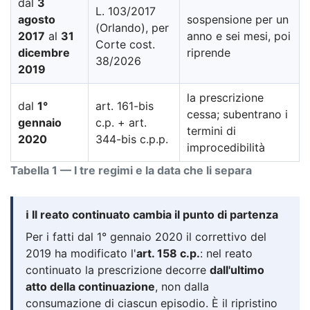
dal
3
L. 103/2017
agosto
sospensione per un
(Orlando), per
2017
al
31
anno e sei mesi, poi
Corte cost.
dicembre
riprende
38/2026
2019
la prescrizione
dal
1°
art. 161-bis
cessa; subentrano i
gennaio
c.p. + art.
termini di
2020
344-bis c.p.p.
improcedibilità
Tabella 1 — I tre regimi e la data che li separa
ℹ️ Il reato continuato cambia il punto di partenza
Per i fatti dal 1° gennaio 2020 il correttivo del
2019 ha modificato l'
art. 158 c.p.
: nel reato
continuato la prescrizione decorre
dall'ultimo
atto della continuazione
, non dalla
consumazione di ciascun episodio. È il ripristino