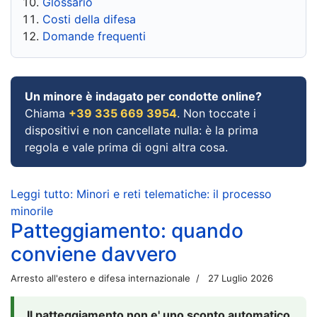
Glossario
Costi della difesa
Domande frequenti
Un minore è indagato per condotte online?
Chiama
+39 335 669 3954
. Non toccate i
dispositivi e non cancellate nulla: è la prima
regola e vale prima di ogni altra cosa.
Leggi tutto: Minori e reti telematiche: il processo
minorile
Patteggiamento: quando
conviene davvero
Arresto all'estero e difesa internazionale
27 Luglio 2026
Il patteggiamento non e' uno sconto automatico