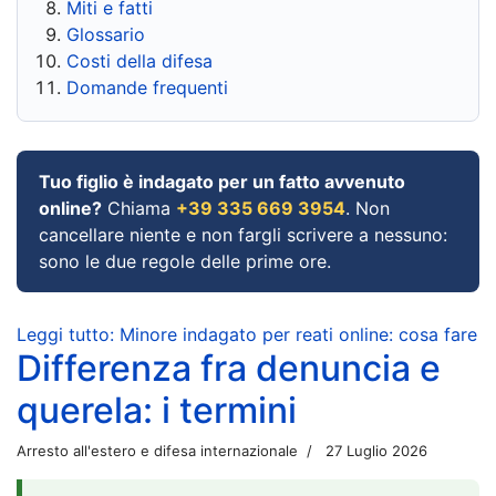
Miti e fatti
Glossario
Costi della difesa
Domande frequenti
Tuo figlio è indagato per un fatto avvenuto
online?
Chiama
+39 335 669 3954
. Non
cancellare niente e non fargli scrivere a nessuno:
sono le due regole delle prime ore.
Leggi tutto: Minore indagato per reati online: cosa fare
Differenza fra denuncia e
querela: i termini
Arresto all'estero e difesa internazionale
27 Luglio 2026