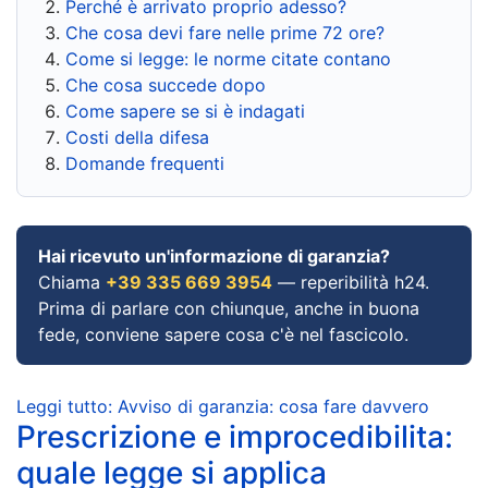
Perché è arrivato proprio adesso?
Che cosa devi fare nelle prime 72 ore?
Come si legge: le norme citate contano
Che cosa succede dopo
Come sapere se si è indagati
Costi della difesa
Domande frequenti
Hai ricevuto un'informazione di garanzia?
Chiama
+39 335 669 3954
— reperibilità h24.
Prima di parlare con chiunque, anche in buona
fede, conviene sapere cosa c'è nel fascicolo.
Leggi tutto: Avviso di garanzia: cosa fare davvero
Prescrizione e improcedibilita:
quale legge si applica