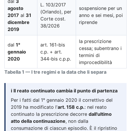
dal
3
L. 103/2017
agosto
sospensione per un
(Orlando), per
2017
al
31
anno e sei mesi, poi
Corte cost.
dicembre
riprende
38/2026
2019
la prescrizione
dal
1°
art. 161-bis
cessa; subentrano i
gennaio
c.p. + art.
termini di
2020
344-bis c.p.p.
improcedibilità
Tabella 1 — I tre regimi e la data che li separa
ℹ️ Il reato continuato cambia il punto di partenza
Per i fatti dal 1° gennaio 2020 il correttivo del
2019 ha modificato l'
art. 158 c.p.
: nel reato
continuato la prescrizione decorre
dall'ultimo
atto della continuazione
, non dalla
consumazione di ciascun episodio. È il ripristino