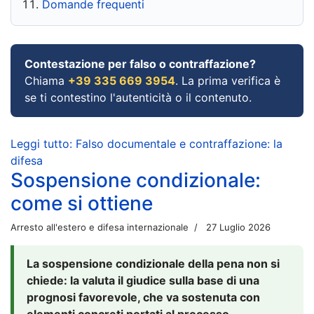
Domande frequenti
Contestazione per falso o contraffazione?
Chiama
+39 335 669 3954
. La prima verifica è
se ti contestino l'autenticità o il contenuto.
Leggi tutto: Falso documentale e contraffazione: la
difesa
Sospensione condizionale:
come si ottiene
Arresto all'estero e difesa internazionale
27 Luglio 2026
La sospensione condizionale della pena non si
chiede: la valuta il giudice sulla base di una
prognosi favorevole, che va sostenuta con
elementi concreti portati al processo.