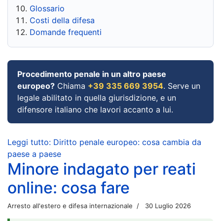
Glossario
Costi della difesa
Domande frequenti
Procedimento penale in un altro paese
europeo?
Chiama
+39 335 669 3954
. Serve un
legale abilitato in quella giurisdizione, e un
difensore italiano che lavori accanto a lui.
Leggi tutto: Diritto penale europeo: cosa cambia da
paese a paese
Minore indagato per reati
online: cosa fare
Arresto all'estero e difesa internazionale
30 Luglio 2026