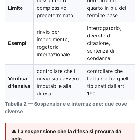
nessun tetto
non oltre un
Limite
complessivo
quarto in più del
predeterminato
termine base
interrogatorio,
rinvio per
decreto di
impedimento,
Esempi
citazione,
rogatoria
sentenza di
internazionale
condanna
controllare che il
controllare che
Verifica
rinvio sia davvero
l'atto sia fra quelli
difensiva
imputabile alla
tipizzati dall'art.
difesa
160
Tabella 2 — Sospensione e interruzione: due cose
diverse
⚠️ La sospensione che la difesa si procura da
sola