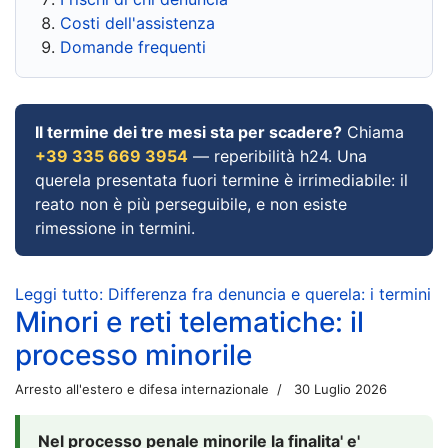
Costi dell'assistenza
Domande frequenti
Il termine dei tre mesi sta per scadere?
Chiama
+39 335 669 3954
— reperibilità h24. Una
querela presentata fuori termine è irrimediabile: il
reato non è più perseguibile, e non esiste
rimessione in termini.
Leggi tutto: Differenza fra denuncia e querela: i termini
Minori e reti telematiche: il
processo minorile
Arresto all'estero e difesa internazionale
30 Luglio 2026
Nel processo penale minorile la finalita' e'