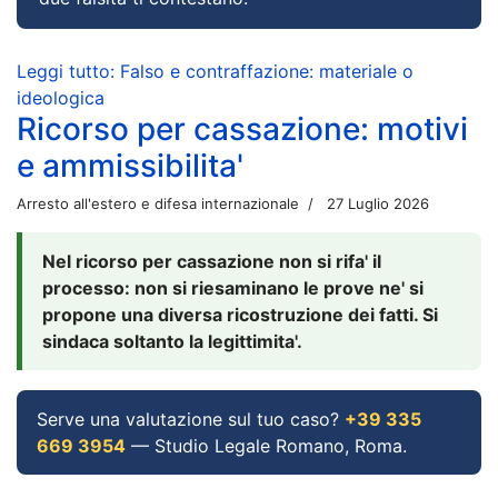
Leggi tutto: Falso e contraffazione: materiale o
ideologica
Ricorso per cassazione: motivi
e ammissibilita'
Arresto all'estero e difesa internazionale
27 Luglio 2026
Nel ricorso per cassazione non si rifa' il
processo: non si riesaminano le prove ne' si
propone una diversa ricostruzione dei fatti. Si
sindaca soltanto la legittimita'.
Serve una valutazione sul tuo caso?
+39 335
669 3954
— Studio Legale Romano, Roma.