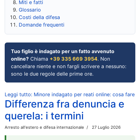
Miti e fatti
Glossario
Costi della difesa
Domande frequenti
Tuo figlio è indagato per un fatto avvenuto
online?
Chiama
+39 335 669 3954
. Non
cancellare niente e non fargli scrivere a nessuno:
sono le due regole delle prime ore.
Leggi tutto: Minore indagato per reati online: cosa fare
Differenza fra denuncia e
querela: i termini
Arresto all'estero e difesa internazionale
27 Luglio 2026