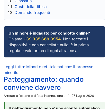
Glossario
Costi della difesa
Domande frequenti
Un minore è indagato per condotte online?
Chiama
+39 335 669 3954
. Non toccate i
dispositivi e non cancellate nulla: è la prima
regola e vale prima di ogni altra cosa.
Leggi tutto: Minori e reti telematiche: il processo
minorile
Patteggiamento: quando
conviene davvero
Arresto all'estero e difesa internazionale
27 Luglio 2026
Il patteggiamento non e' uno sconto automatico