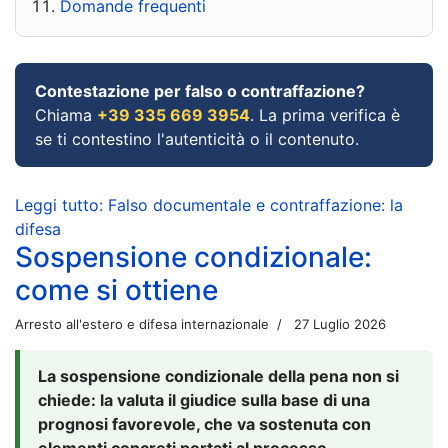
Domande frequenti
Contestazione per falso o contraffazione?
Chiama
+39 335 669 3954
. La prima verifica è
se ti contestino l'autenticità o il contenuto.
Leggi tutto: Falso documentale e contraffazione: la
difesa
Sospensione condizionale:
come si ottiene
Arresto all'estero e difesa internazionale
27 Luglio 2026
La sospensione condizionale della pena non si
chiede: la valuta il giudice sulla base di una
prognosi favorevole, che va sostenuta con
elementi concreti portati al processo.