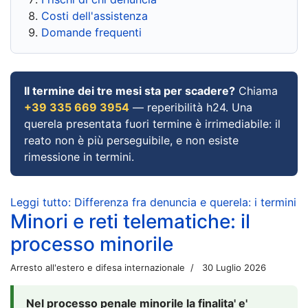
Costi dell'assistenza
Domande frequenti
Il termine dei tre mesi sta per scadere?
Chiama
+39 335 669 3954
— reperibilità h24. Una
querela presentata fuori termine è irrimediabile: il
reato non è più perseguibile, e non esiste
rimessione in termini.
Leggi tutto: Differenza fra denuncia e querela: i termini
Minori e reti telematiche: il
processo minorile
Arresto all'estero e difesa internazionale
30 Luglio 2026
Nel processo penale minorile la finalita' e'