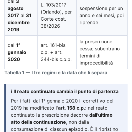
dal
3
L. 103/2017
agosto
sospensione per un
(Orlando), per
2017
al
31
anno e sei mesi, poi
Corte cost.
dicembre
riprende
38/2026
2019
la prescrizione
dal
1°
art. 161-bis
cessa; subentrano i
gennaio
c.p. + art.
termini di
2020
344-bis c.p.p.
improcedibilità
Tabella 1 — I tre regimi e la data che li separa
ℹ️ Il reato continuato cambia il punto di partenza
Per i fatti dal 1° gennaio 2020 il correttivo del
2019 ha modificato l'
art. 158 c.p.
: nel reato
continuato la prescrizione decorre
dall'ultimo
atto della continuazione
, non dalla
consumazione di ciascun episodio. È il ripristino