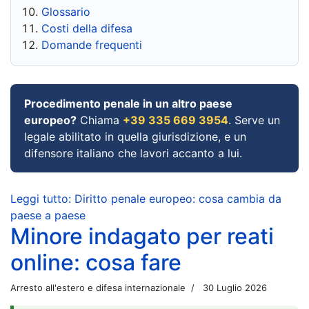
Glossario
Costi della difesa
Domande frequenti
Procedimento penale in un altro paese
europeo?
Chiama
+39 335 669 3954
. Serve un
legale abilitato in quella giurisdizione, e un
difensore italiano che lavori accanto a lui.
Leggi tutto: Diritto penale europeo: cosa cambia da
paese a paese
Minore indagato per reati
online: cosa fare
Arresto all'estero e difesa internazionale
30 Luglio 2026