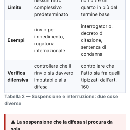
nessun tetto
non oltre un
Limite
complessivo
quarto in più del
predeterminato
termine base
interrogatorio,
rinvio per
decreto di
impedimento,
Esempi
citazione,
rogatoria
sentenza di
internazionale
condanna
controllare che il
controllare che
Verifica
rinvio sia davvero
l'atto sia fra quelli
difensiva
imputabile alla
tipizzati dall'art.
difesa
160
Tabella 2 — Sospensione e interruzione: due cose
diverse
⚠️ La sospensione che la difesa si procura da
sola