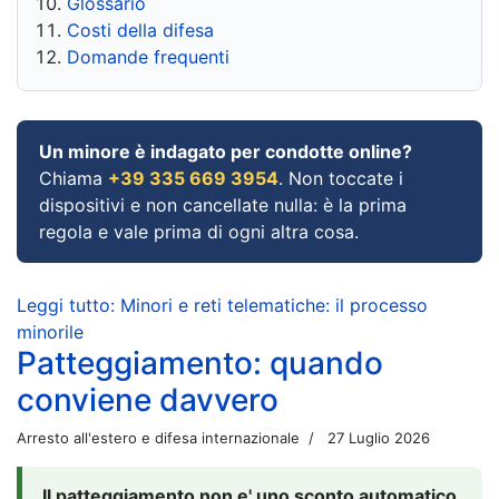
Glossario
Costi della difesa
Domande frequenti
Un minore è indagato per condotte online?
Chiama
+39 335 669 3954
. Non toccate i
dispositivi e non cancellate nulla: è la prima
regola e vale prima di ogni altra cosa.
Leggi tutto: Minori e reti telematiche: il processo
minorile
Patteggiamento: quando
conviene davvero
Arresto all'estero e difesa internazionale
27 Luglio 2026
Il patteggiamento non e' uno sconto automatico