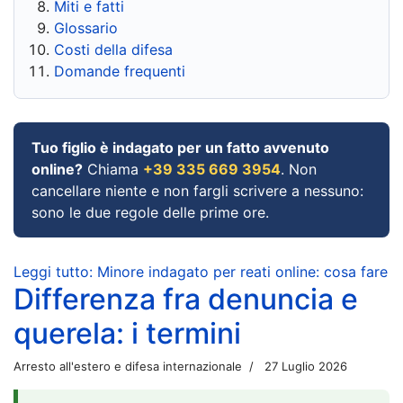
Miti e fatti
Glossario
Costi della difesa
Domande frequenti
Tuo figlio è indagato per un fatto avvenuto
online?
Chiama
+39 335 669 3954
. Non
cancellare niente e non fargli scrivere a nessuno:
sono le due regole delle prime ore.
Leggi tutto: Minore indagato per reati online: cosa fare
Differenza fra denuncia e
querela: i termini
Arresto all'estero e difesa internazionale
27 Luglio 2026