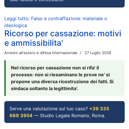
Leggi tutto: Falso e contraffazione: materiale o
ideologica
Ricorso per cassazione: motivi
e ammissibilita'
Arresto all'estero e difesa internazionale
27 Luglio 2026
Nel ricorso per cassazione non si rifa' il
processo: non si riesaminano le prove ne' si
propone una diversa ricostruzione dei fatti. Si
sindaca soltanto la legittimita'.
Serve una valutazione sul tuo caso?
+39 335
669 3954
— Studio Legale Romano, Roma.