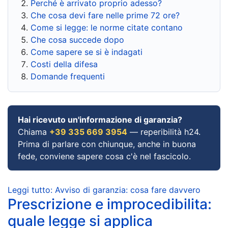
Perché è arrivato proprio adesso?
Che cosa devi fare nelle prime 72 ore?
Come si legge: le norme citate contano
Che cosa succede dopo
Come sapere se si è indagati
Costi della difesa
Domande frequenti
Hai ricevuto un'informazione di garanzia?
Chiama
+39 335 669 3954
— reperibilità h24.
Prima di parlare con chiunque, anche in buona
fede, conviene sapere cosa c'è nel fascicolo.
Leggi tutto: Avviso di garanzia: cosa fare davvero
Prescrizione e improcedibilita:
quale legge si applica