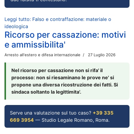
Leggi tutto: Falso e contraffazione: materiale o
ideologica
Ricorso per cassazione: motivi
e ammissibilita'
Arresto all'estero e difesa internazionale
27 Luglio 2026
Nel ricorso per cassazione non si rifa' il
processo: non si riesaminano le prove ne' si
propone una diversa ricostruzione dei fatti. Si
sindaca soltanto la legittimita'.
Serve una valutazione sul tuo caso?
+39 335
669 3954
— Studio Legale Romano, Roma.