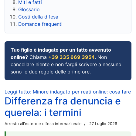
Miti e fatti
Glossario
Costi della difesa
Domande frequenti
Tuo figlio è indagato per un fatto avvenuto
online?
Chiama
+39 335 669 3954
. Non
cancellare niente e non fargli scrivere a nessuno:
sono le due regole delle prime ore.
Leggi tutto: Minore indagato per reati online: cosa fare
Differenza fra denuncia e
querela: i termini
Arresto all'estero e difesa internazionale
27 Luglio 2026