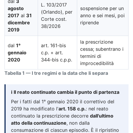
dal
3
L. 103/2017
agosto
sospensione per un
(Orlando), per
2017
al
31
anno e sei mesi, poi
Corte cost.
dicembre
riprende
38/2026
2019
la prescrizione
dal
1°
art. 161-bis
cessa; subentrano i
gennaio
c.p. + art.
termini di
2020
344-bis c.p.p.
improcedibilità
Tabella 1 — I tre regimi e la data che li separa
ℹ️ Il reato continuato cambia il punto di partenza
Per i fatti dal 1° gennaio 2020 il correttivo del
2019 ha modificato l'
art. 158 c.p.
: nel reato
continuato la prescrizione decorre
dall'ultimo
atto della continuazione
, non dalla
consumazione di ciascun episodio. È il ripristino