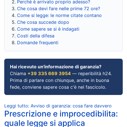
Perché è arrivato proprio adesso?
Che cosa devi fare nelle prime 72 ore?
Come si legge: le norme citate contano
Che cosa succede dopo
Come sapere se si è indagati
Costi della difesa
Domande frequenti
Hai ricevuto un'informazione di garanzia?
Chiama
+39 335 669 3954
— reperibilità h24.
Prima di parlare con chiunque, anche in buona
fede, conviene sapere cosa c'è nel fascicolo.
Leggi tutto: Avviso di garanzia: cosa fare davvero
Prescrizione e improcedibilita:
quale legge si applica