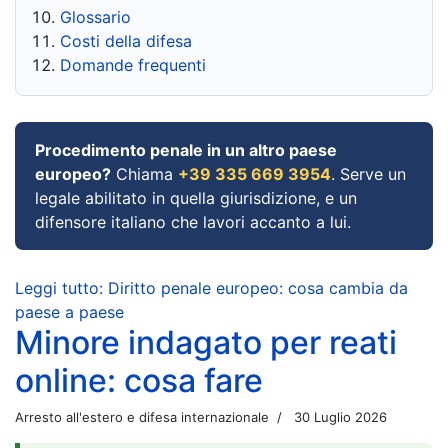
Glossario
Costi della difesa
Domande frequenti
Procedimento penale in un altro paese
europeo?
Chiama
+39 335 669 3954
. Serve un
legale abilitato in quella giurisdizione, e un
difensore italiano che lavori accanto a lui.
Leggi tutto: Diritto penale europeo: cosa cambia da
paese a paese
Minore indagato per reati
online: cosa fare
Arresto all'estero e difesa internazionale
30 Luglio 2026