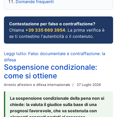
Domande frequenti
Contestazione per falso o contraffazione?
Chiama
+39 335 669 3954
. La prima verifica è
se ti contestino l'autenticità o il contenuto.
Leggi tutto: Falso documentale e contraffazione: la
difesa
Sospensione condizionale:
come si ottiene
Arresto all'estero e difesa internazionale
27 Luglio 2026
La sospensione condizionale della pena non si
chiede: la valuta il giudice sulla base di una
prognosi favorevole, che va sostenuta con
elementi concreti portati al processo.