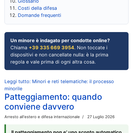
Glossario
Costi della difesa
Domande frequenti
Un minore è indagato per condotte online?
Chiama
+39 335 669 3954
. Non toccate i
dispositivi e non cancellate nulla: è la prima
regola e vale prima di ogni altra cosa.
Leggi tutto: Minori e reti telematiche: il processo
minorile
Patteggiamento: quando
conviene davvero
Arresto all'estero e difesa internazionale
27 Luglio 2026
Il patteggiamento non e' uno sconto automatico