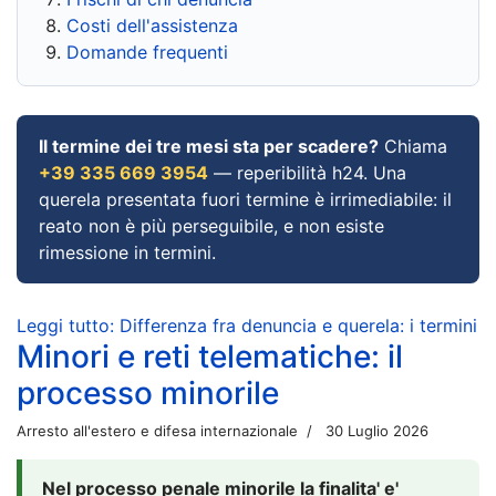
Costi dell'assistenza
Domande frequenti
Il termine dei tre mesi sta per scadere?
Chiama
+39 335 669 3954
— reperibilità h24. Una
querela presentata fuori termine è irrimediabile: il
reato non è più perseguibile, e non esiste
rimessione in termini.
Leggi tutto: Differenza fra denuncia e querela: i termini
Minori e reti telematiche: il
processo minorile
Arresto all'estero e difesa internazionale
30 Luglio 2026
Nel processo penale minorile la finalita' e'