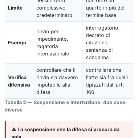
nessun tetto
non oltre un
Limite
complessivo
quarto in più del
predeterminato
termine base
interrogatorio,
rinvio per
decreto di
impedimento,
Esempi
citazione,
rogatoria
sentenza di
internazionale
condanna
controllare che il
controllare che
Verifica
rinvio sia davvero
l'atto sia fra quelli
difensiva
imputabile alla
tipizzati dall'art.
difesa
160
Tabella 2 — Sospensione e interruzione: due cose
diverse
⚠️ La sospensione che la difesa si procura da
sola