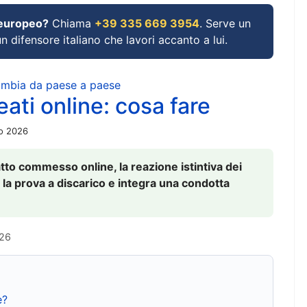
 europeo?
Chiama
+39 335 669 3954
. Serve un
un difensore italiano che lavori accanto a lui.
cambia da paese a paese
ati online: cosa fare
io 2026
to commesso online, la reazione istintiva dei
 la prova a discarico e integra una condotta
026
e?