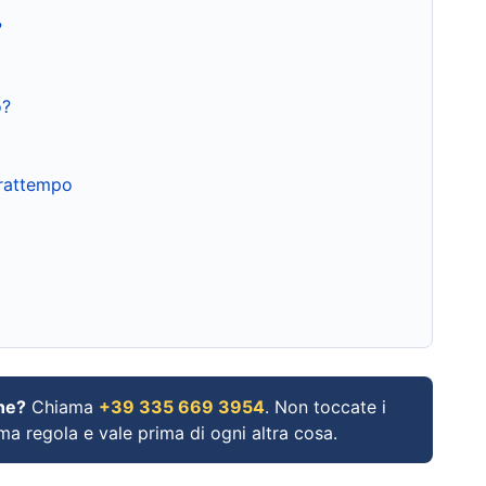
?
o?
frattempo
ne?
Chiama
+39 335 669 3954
. Non toccate i
ima regola e vale prima di ogni altra cosa.