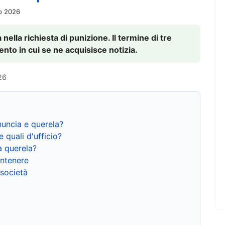
io 2026
nella richiesta di punizione. Il termine di tre
to in cui se ne acquisisce notizia.
26
nuncia e querela?
e quali d'ufficio?
a querela?
ntenere
 società