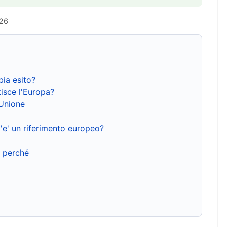
026
bia esito?
isce l'Europa?
'Unione
'e' un riferimento europeo?
e perché