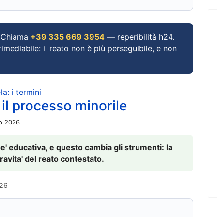
Chiama
+39 335 669 3954
— reperibilità h24.
imediabile: il reato non è più perseguibile, e non
a: i termini
 il processo minorile
io 2026
 e' educativa, e questo cambia gli strumenti: la
ravita' del reato contestato.
026