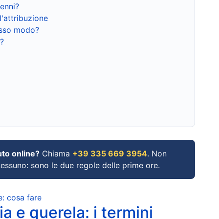
renni?
l'attribuzione
tesso modo?
?
uto online?
Chiama
+39 335 669 3954
. Non
 nessuno: sono le due regole delle prime ore.
e: cosa fare
a e querela: i termini