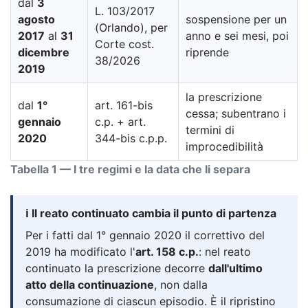
dal
3
L. 103/2017
agosto
sospensione per un
(Orlando), per
2017
al
31
anno e sei mesi, poi
Corte cost.
dicembre
riprende
38/2026
2019
la prescrizione
dal
1°
art. 161-bis
cessa; subentrano i
gennaio
c.p. + art.
termini di
2020
344-bis c.p.p.
improcedibilità
Tabella 1 — I tre regimi e la data che li separa
ℹ️ Il reato continuato cambia il punto di partenza
Per i fatti dal 1° gennaio 2020 il correttivo del
2019 ha modificato l'
art. 158 c.p.
: nel reato
continuato la prescrizione decorre
dall'ultimo
atto della continuazione
, non dalla
consumazione di ciascun episodio. È il ripristino