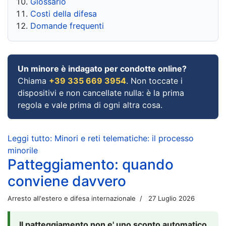
Glossario
Costi della difesa
Domande frequenti
Un minore è indagato per condotte online?
Chiama
+39 335 669 3954
. Non toccate i
dispositivi e non cancellate nulla: è la prima
regola e vale prima di ogni altra cosa.
Leggi tutto: Minori e reti telematiche: il processo
minorile
Patteggiamento: quando
conviene davvero
Arresto all'estero e difesa internazionale
27 Luglio 2026
Il patteggiamento non e' uno sconto automatico