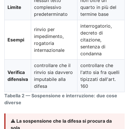
nessun tetto
non oltre un
Limite
complessivo
quarto in più del
predeterminato
termine base
interrogatorio,
rinvio per
decreto di
impedimento,
Esempi
citazione,
rogatoria
sentenza di
internazionale
condanna
controllare che il
controllare che
Verifica
rinvio sia davvero
l'atto sia fra quelli
difensiva
imputabile alla
tipizzati dall'art.
difesa
160
Tabella 2 — Sospensione e interruzione: due cose
diverse
⚠️ La sospensione che la difesa si procura da
sola