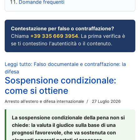
Domande frequenti
Contestazione per falso o contraffazione?
Chiama
+39 335 669 3954
. La prima verifica è
se ti contestino l'autenticità o il contenuto.
Leggi tutto: Falso documentale e contraffazione: la
difesa
Sospensione condizionale:
come si ottiene
Arresto all'estero e difesa internazionale
27 Luglio 2026
La sospensione condizionale della pena non si
chiede: la valuta il giudice sulla base di una
prognosi favorevole, che va sostenuta con
elementi concreti portati al processo.