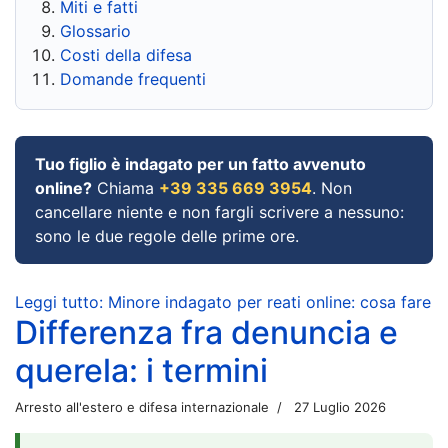
Miti e fatti
Glossario
Costi della difesa
Domande frequenti
Tuo figlio è indagato per un fatto avvenuto
online?
Chiama
+39 335 669 3954
. Non
cancellare niente e non fargli scrivere a nessuno:
sono le due regole delle prime ore.
Leggi tutto: Minore indagato per reati online: cosa fare
Differenza fra denuncia e
querela: i termini
Arresto all'estero e difesa internazionale
27 Luglio 2026