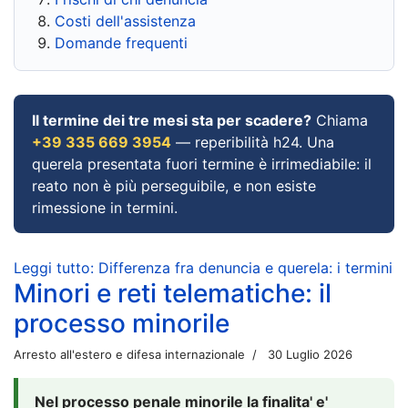
Costi dell'assistenza
Domande frequenti
Il termine dei tre mesi sta per scadere?
Chiama
+39 335 669 3954
— reperibilità h24. Una
querela presentata fuori termine è irrimediabile: il
reato non è più perseguibile, e non esiste
rimessione in termini.
Leggi tutto: Differenza fra denuncia e querela: i termini
Minori e reti telematiche: il
processo minorile
Arresto all'estero e difesa internazionale
30 Luglio 2026
Nel processo penale minorile la finalita' e'