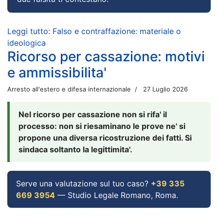
Leggi tutto: Falso e contraffazione: materiale o
ideologica
Ricorso per cassazione: motivi
e ammissibilita'
Arresto all'estero e difesa internazionale
27 Luglio 2026
Nel ricorso per cassazione non si rifa' il
processo: non si riesaminano le prove ne' si
propone una diversa ricostruzione dei fatti. Si
sindaca soltanto la legittimita'.
Serve una valutazione sul tuo caso?
+39 335
669 3954
— Studio Legale Romano, Roma.