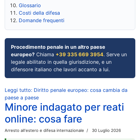
Glossario
Costi della difesa
Domande frequenti
Procedimento penale in un altro paese
europeo?
Chiama
+39 335 669 3954
. Serve un
legale abilitato in quella giurisdizione, e un
difensore italiano che lavori accanto a lui.
Leggi tutto: Diritto penale europeo: cosa cambia da
paese a paese
Minore indagato per reati
online: cosa fare
Arresto all'estero e difesa internazionale
30 Luglio 2026