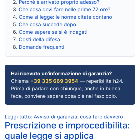
Perché è arrivato proprio adesso?
Che cosa devi fare nelle prime 72 ore?
Come si legge: le norme citate contano
Che cosa succede dopo
Come sapere se si è indagati
Costi della difesa
Domande frequenti
Hai ricevuto un'informazione di garanzia?
Chiama
+39 335 669 3954
— reperibilità h24.
Prima di parlare con chiunque, anche in buona
fede, conviene sapere cosa c'è nel fascicolo.
Leggi tutto: Avviso di garanzia: cosa fare davvero
Prescrizione e improcedibilita:
quale legge si applica