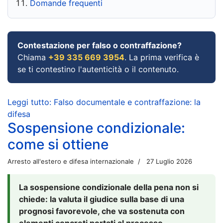
Domande frequenti
Contestazione per falso o contraffazione?
Chiama
+39 335 669 3954
. La prima verifica è
se ti contestino l'autenticità o il contenuto.
Leggi tutto: Falso documentale e contraffazione: la
difesa
Sospensione condizionale:
come si ottiene
Arresto all'estero e difesa internazionale
27 Luglio 2026
La sospensione condizionale della pena non si
chiede: la valuta il giudice sulla base di una
prognosi favorevole, che va sostenuta con
elementi concreti portati al processo.