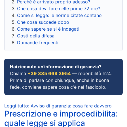
Perché è arrivato proprio adesso?
Che cosa devi fare nelle prime 72 ore?
Come si legge: le norme citate contano
Che cosa succede dopo
Come sapere se si è indagati
Costi della difesa
Domande frequenti
Hai ricevuto un'informazione di garanzia?
Chiama
+39 335 669 3954
— reperibilità h24.
Prima di parlare con chiunque, anche in buona
fede, conviene sapere cosa c'è nel fascicolo.
Leggi tutto: Avviso di garanzia: cosa fare davvero
Prescrizione e improcedibilita:
quale legge si applica