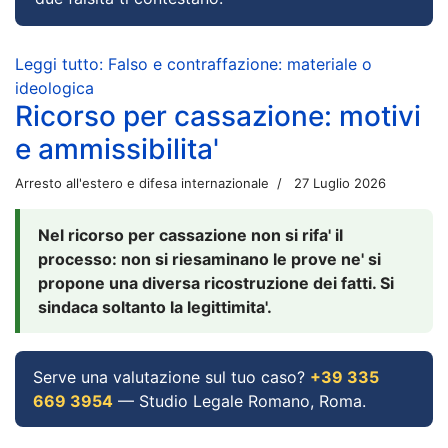
Leggi tutto: Falso e contraffazione: materiale o
ideologica
Ricorso per cassazione: motivi
e ammissibilita'
Arresto all'estero e difesa internazionale
27 Luglio 2026
Nel ricorso per cassazione non si rifa' il
processo: non si riesaminano le prove ne' si
propone una diversa ricostruzione dei fatti. Si
sindaca soltanto la legittimita'.
Serve una valutazione sul tuo caso?
+39 335
669 3954
— Studio Legale Romano, Roma.