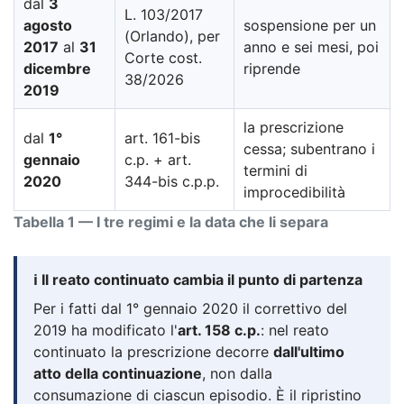
dal
3
L. 103/2017
agosto
sospensione per un
(Orlando), per
2017
al
31
anno e sei mesi, poi
Corte cost.
dicembre
riprende
38/2026
2019
la prescrizione
dal
1°
art. 161-bis
cessa; subentrano i
gennaio
c.p. + art.
termini di
2020
344-bis c.p.p.
improcedibilità
Tabella 1 — I tre regimi e la data che li separa
ℹ️ Il reato continuato cambia il punto di partenza
Per i fatti dal 1° gennaio 2020 il correttivo del
2019 ha modificato l'
art. 158 c.p.
: nel reato
continuato la prescrizione decorre
dall'ultimo
atto della continuazione
, non dalla
consumazione di ciascun episodio. È il ripristino