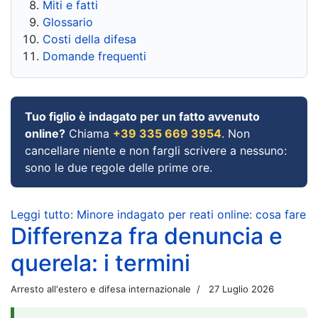
Miti e fatti
Glossario
Costi della difesa
Domande frequenti
Tuo figlio è indagato per un fatto avvenuto
online?
Chiama
+39 335 669 3954
. Non
cancellare niente e non fargli scrivere a nessuno:
sono le due regole delle prime ore.
Leggi tutto: Minore indagato per reati online: cosa fare
Differenza fra denuncia e
querela: i termini
Arresto all'estero e difesa internazionale
27 Luglio 2026