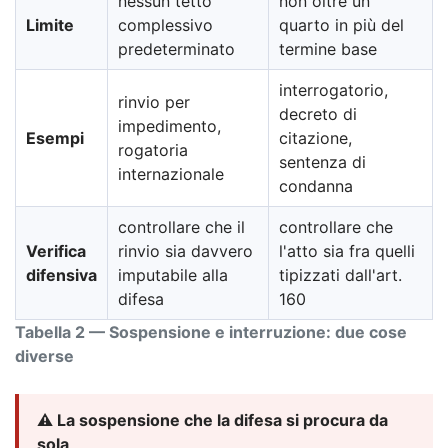
nessun tetto
non oltre un
Limite
complessivo
quarto in più del
predeterminato
termine base
interrogatorio,
rinvio per
decreto di
impedimento,
Esempi
citazione,
rogatoria
sentenza di
internazionale
condanna
controllare che il
controllare che
Verifica
rinvio sia davvero
l'atto sia fra quelli
difensiva
imputabile alla
tipizzati dall'art.
difesa
160
Tabella 2 — Sospensione e interruzione: due cose
diverse
⚠️ La sospensione che la difesa si procura da
sola