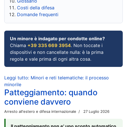
Glossario
Costi della difesa
Domande frequenti
Un minore è indagato per condotte online?
Chiama
+39 335 669 3954
. Non toccate i
dispositivi e non cancellate nulla: è la prima
regola e vale prima di ogni altra cosa.
Leggi tutto: Minori e reti telematiche: il processo
minorile
Patteggiamento: quando
conviene davvero
Arresto all'estero e difesa internazionale
27 Luglio 2026
Il patteggiamento non e' uno sconto automatico