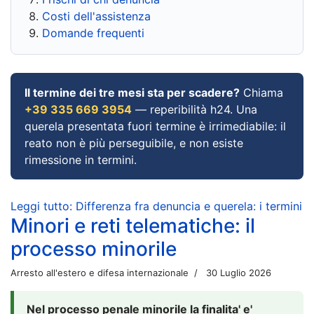
Costi dell'assistenza
Domande frequenti
Il termine dei tre mesi sta per scadere?
Chiama
+39 335 669 3954
— reperibilità h24. Una
querela presentata fuori termine è irrimediabile: il
reato non è più perseguibile, e non esiste
rimessione in termini.
Leggi tutto: Differenza fra denuncia e querela: i termini
Minori e reti telematiche: il
processo minorile
Arresto all'estero e difesa internazionale
30 Luglio 2026
Nel processo penale minorile la finalita' e'