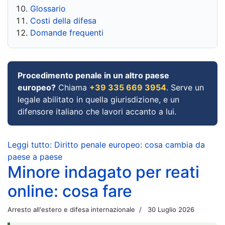
Glossario
Costi della difesa
Domande frequenti
Procedimento penale in un altro paese
europeo?
Chiama
+39 335 669 3954
. Serve un
legale abilitato in quella giurisdizione, e un
difensore italiano che lavori accanto a lui.
Leggi tutto: Diritto penale europeo: cosa cambia da
paese a paese
Minore indagato per reati
online: cosa fare
Arresto all'estero e difesa internazionale
30 Luglio 2026