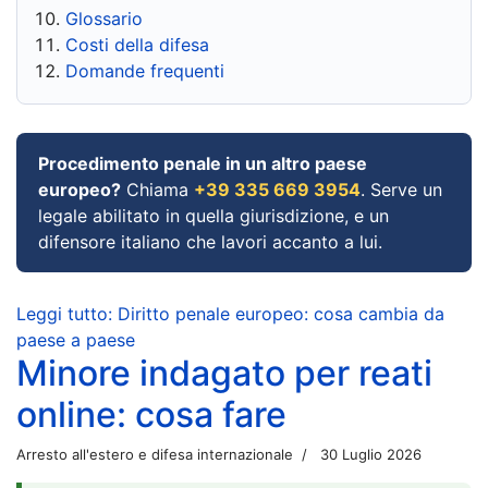
Glossario
Costi della difesa
Domande frequenti
Procedimento penale in un altro paese
europeo?
Chiama
+39 335 669 3954
. Serve un
legale abilitato in quella giurisdizione, e un
difensore italiano che lavori accanto a lui.
Leggi tutto: Diritto penale europeo: cosa cambia da
paese a paese
Minore indagato per reati
online: cosa fare
Arresto all'estero e difesa internazionale
30 Luglio 2026