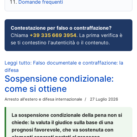
Domande frequenti
Contestazione per falso o contraffazione?
Chiama
+39 335 669 3954
. La prima verifica è
se ti contestino l'autenticità o il contenuto.
Leggi tutto: Falso documentale e contraffazione: la
difesa
Sospensione condizionale:
come si ottiene
Arresto all'estero e difesa internazionale
27 Luglio 2026
La sospensione condizionale della pena non si
chiede: la valuta il giudice sulla base di una
prognosi favorevole, che va sostenuta con
elementi concreti portati al processo.