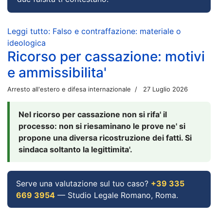
Leggi tutto: Falso e contraffazione: materiale o
ideologica
Ricorso per cassazione: motivi
e ammissibilita'
Arresto all'estero e difesa internazionale
27 Luglio 2026
Nel ricorso per cassazione non si rifa' il
processo: non si riesaminano le prove ne' si
propone una diversa ricostruzione dei fatti. Si
sindaca soltanto la legittimita'.
Serve una valutazione sul tuo caso?
+39 335
669 3954
— Studio Legale Romano, Roma.