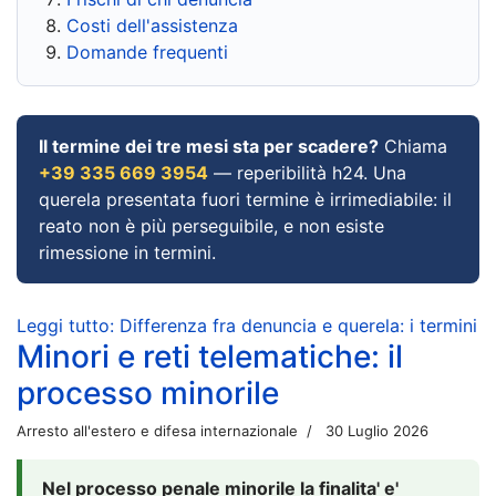
Costi dell'assistenza
Domande frequenti
Il termine dei tre mesi sta per scadere?
Chiama
+39 335 669 3954
— reperibilità h24. Una
querela presentata fuori termine è irrimediabile: il
reato non è più perseguibile, e non esiste
rimessione in termini.
Leggi tutto: Differenza fra denuncia e querela: i termini
Minori e reti telematiche: il
processo minorile
Arresto all'estero e difesa internazionale
30 Luglio 2026
Nel processo penale minorile la finalita' e'