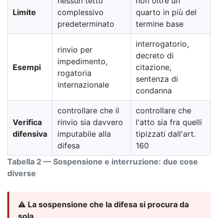
nessun tetto
non oltre un
Limite
complessivo
quarto in più del
predeterminato
termine base
interrogatorio,
rinvio per
decreto di
impedimento,
Esempi
citazione,
rogatoria
sentenza di
internazionale
condanna
controllare che il
controllare che
Verifica
rinvio sia davvero
l'atto sia fra quelli
difensiva
imputabile alla
tipizzati dall'art.
difesa
160
Tabella 2 — Sospensione e interruzione: due cose
diverse
⚠️ La sospensione che la difesa si procura da
sola