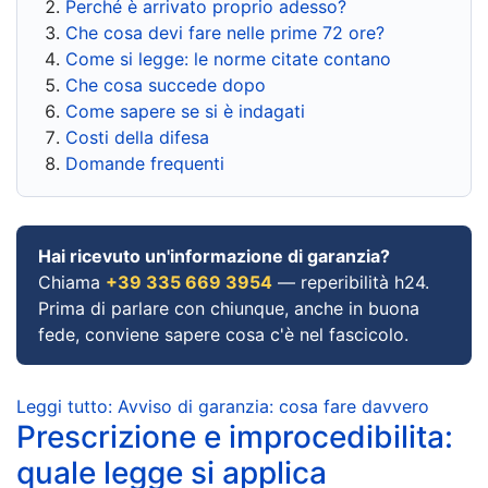
Perché è arrivato proprio adesso?
Che cosa devi fare nelle prime 72 ore?
Come si legge: le norme citate contano
Che cosa succede dopo
Come sapere se si è indagati
Costi della difesa
Domande frequenti
Hai ricevuto un'informazione di garanzia?
Chiama
+39 335 669 3954
— reperibilità h24.
Prima di parlare con chiunque, anche in buona
fede, conviene sapere cosa c'è nel fascicolo.
Leggi tutto: Avviso di garanzia: cosa fare davvero
Prescrizione e improcedibilita:
quale legge si applica