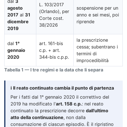
dal
3
L. 103/2017
agosto
sospensione per un
(Orlando), per
2017
al
31
anno e sei mesi, poi
Corte cost.
dicembre
riprende
38/2026
2019
la prescrizione
dal
1°
art. 161-bis
cessa; subentrano i
gennaio
c.p. + art.
termini di
2020
344-bis c.p.p.
improcedibilità
Tabella 1 — I tre regimi e la data che li separa
ℹ️ Il reato continuato cambia il punto di partenza
Per i fatti dal 1° gennaio 2020 il correttivo del
2019 ha modificato l'
art. 158 c.p.
: nel reato
continuato la prescrizione decorre
dall'ultimo
atto della continuazione
, non dalla
consumazione di ciascun episodio. È il ripristino