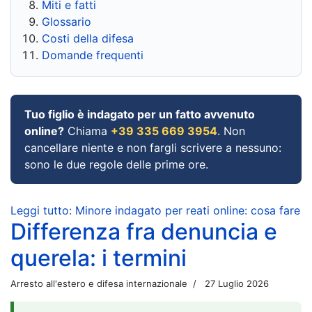
Miti e fatti
Glossario
Costi della difesa
Domande frequenti
Tuo figlio è indagato per un fatto avvenuto
online?
Chiama
+39 335 669 3954
. Non
cancellare niente e non fargli scrivere a nessuno:
sono le due regole delle prime ore.
Leggi tutto: Minore indagato per reati online: cosa fare
Differenza fra denuncia e
querela: i termini
Arresto all'estero e difesa internazionale
27 Luglio 2026