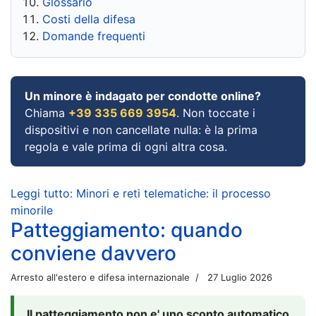
Glossario
Costi della difesa
Domande frequenti
Un minore è indagato per condotte online?
Chiama
+39 335 669 3954
. Non toccate i
dispositivi e non cancellate nulla: è la prima
regola e vale prima di ogni altra cosa.
Leggi tutto: Minori e reti telematiche: il processo
minorile
Patteggiamento: quando
conviene davvero
Arresto all'estero e difesa internazionale
27 Luglio 2026
Il patteggiamento non e' uno sconto automatico