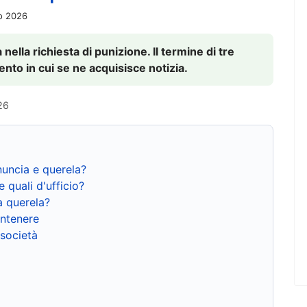
io 2026
nella richiesta di punizione. Il termine di tre
to in cui se ne acquisisce notizia.
26
nuncia e querela?
e quali d'ufficio?
a querela?
ntenere
 società