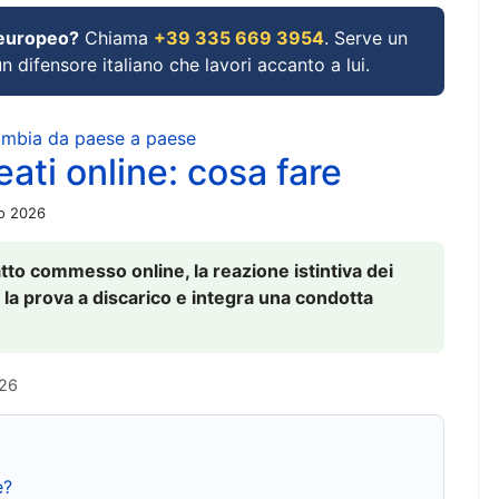
 europeo?
Chiama
+39 335 669 3954
. Serve un
un difensore italiano che lavori accanto a lui.
cambia da paese a paese
ati online: cosa fare
io 2026
to commesso online, la reazione istintiva dei
 la prova a discarico e integra una condotta
026
e?