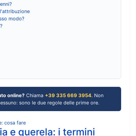
renni?
l'attribuzione
tesso modo?
?
uto online?
Chiama
+39 335 669 3954
. Non
 nessuno: sono le due regole delle prime ore.
e: cosa fare
a e querela: i termini