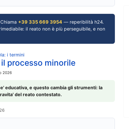
Chiama
+39 335 669 3954
— reperibilità h24.
imediabile: il reato non è più perseguibile, e non
a: i termini
 il processo minorile
io 2026
 e' educativa, e questo cambia gli strumenti: la
ravita' del reato contestato.
026