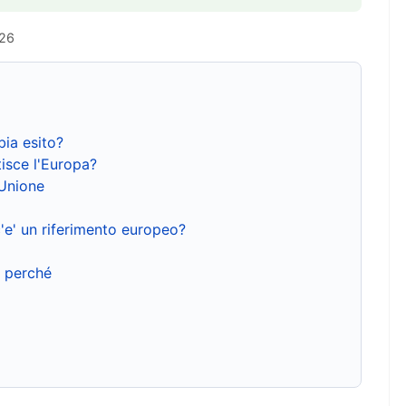
026
bia esito?
isce l'Europa?
'Unione
'e' un riferimento europeo?
e perché