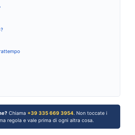
?
o?
frattempo
ne?
Chiama
+39 335 669 3954
. Non toccate i
ima regola e vale prima di ogni altra cosa.