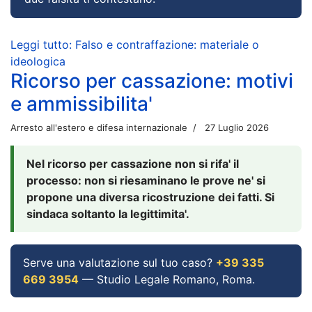
Leggi tutto: Falso e contraffazione: materiale o
ideologica
Ricorso per cassazione: motivi
e ammissibilita'
Arresto all'estero e difesa internazionale
27 Luglio 2026
Nel ricorso per cassazione non si rifa' il
processo: non si riesaminano le prove ne' si
propone una diversa ricostruzione dei fatti. Si
sindaca soltanto la legittimita'.
Serve una valutazione sul tuo caso?
+39 335
669 3954
— Studio Legale Romano, Roma.