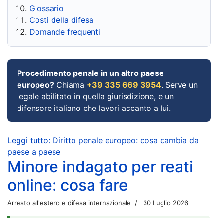
Glossario
Costi della difesa
Domande frequenti
Procedimento penale in un altro paese
europeo?
Chiama
+39 335 669 3954
. Serve un
legale abilitato in quella giurisdizione, e un
difensore italiano che lavori accanto a lui.
Leggi tutto: Diritto penale europeo: cosa cambia da
paese a paese
Minore indagato per reati
online: cosa fare
Arresto all'estero e difesa internazionale
30 Luglio 2026