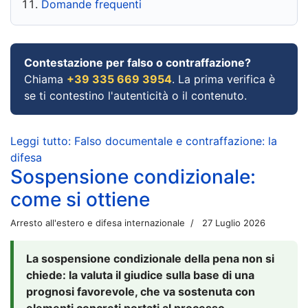
Domande frequenti
Contestazione per falso o contraffazione?
Chiama
+39 335 669 3954
. La prima verifica è
se ti contestino l'autenticità o il contenuto.
Leggi tutto: Falso documentale e contraffazione: la
difesa
Sospensione condizionale:
come si ottiene
Arresto all'estero e difesa internazionale
27 Luglio 2026
La sospensione condizionale della pena non si
chiede: la valuta il giudice sulla base di una
prognosi favorevole, che va sostenuta con
elementi concreti portati al processo.