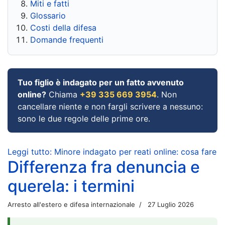
Miti e fatti
Glossario
Costi della difesa
Domande frequenti
Tuo figlio è indagato per un fatto avvenuto
online?
Chiama
+39 335 669 3954
. Non
cancellare niente e non fargli scrivere a nessuno:
sono le due regole delle prime ore.
Leggi tutto: Minore indagato per reati online: cosa fare
Differenza fra denuncia e
querela: i termini
Arresto all'estero e difesa internazionale
27 Luglio 2026