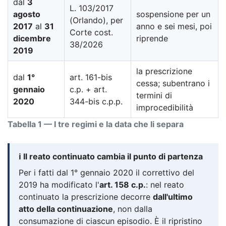
dal
3
L. 103/2017
agosto
sospensione per un
(Orlando), per
2017
al
31
anno e sei mesi, poi
Corte cost.
dicembre
riprende
38/2026
2019
la prescrizione
dal
1°
art. 161-bis
cessa; subentrano i
gennaio
c.p. + art.
termini di
2020
344-bis c.p.p.
improcedibilità
Tabella 1 — I tre regimi e la data che li separa
ℹ️ Il reato continuato cambia il punto di partenza
Per i fatti dal 1° gennaio 2020 il correttivo del
2019 ha modificato l'
art. 158 c.p.
: nel reato
continuato la prescrizione decorre
dall'ultimo
atto della continuazione
, non dalla
consumazione di ciascun episodio. È il ripristino