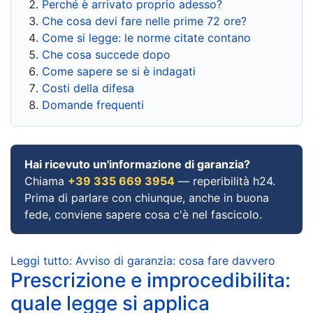
Perché è arrivato proprio adesso?
Che cosa devi fare nelle prime 72 ore?
Come si legge: le norme citate contano
Che cosa succede dopo
Come sapere se si è indagati
Costi della difesa
Domande frequenti
Hai ricevuto un'informazione di garanzia?
Chiama
+39 335 669 3954
— reperibilità h24.
Prima di parlare con chiunque, anche in buona
fede, conviene sapere cosa c'è nel fascicolo.
Leggi tutto: Avviso di garanzia: cosa fare davvero
Prescrizione e improcedibilita:
quale legge si applica