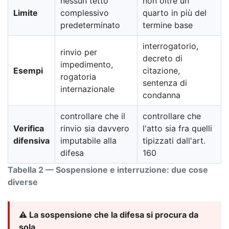
nessun tetto
non oltre un
Limite
complessivo
quarto in più del
predeterminato
termine base
interrogatorio,
rinvio per
decreto di
impedimento,
Esempi
citazione,
rogatoria
sentenza di
internazionale
condanna
controllare che il
controllare che
Verifica
rinvio sia davvero
l'atto sia fra quelli
difensiva
imputabile alla
tipizzati dall'art.
difesa
160
Tabella 2 — Sospensione e interruzione: due cose
diverse
⚠️ La sospensione che la difesa si procura da
sola