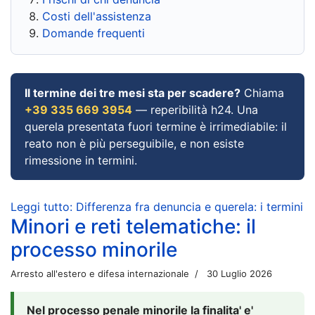
Costi dell'assistenza
Domande frequenti
Il termine dei tre mesi sta per scadere?
Chiama
+39 335 669 3954
— reperibilità h24. Una
querela presentata fuori termine è irrimediabile: il
reato non è più perseguibile, e non esiste
rimessione in termini.
Leggi tutto: Differenza fra denuncia e querela: i termini
Minori e reti telematiche: il
processo minorile
Arresto all'estero e difesa internazionale
30 Luglio 2026
Nel processo penale minorile la finalita' e'