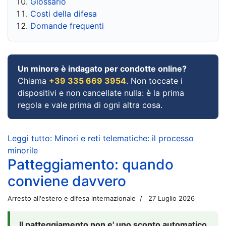
Glossario
Costi della difesa
Domande frequenti
Un minore è indagato per condotte online?
Chiama
+39 335 669 3954
. Non toccate i
dispositivi e non cancellate nulla: è la prima
regola e vale prima di ogni altra cosa.
Leggi tutto: Minori e reti telematiche: il processo
minorile
Patteggiamento: quando
conviene davvero
Arresto all'estero e difesa internazionale
27 Luglio 2026
Il patteggiamento non e' uno sconto automatico