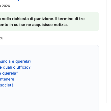
io 2026
nella richiesta di punizione. Il termine di tre
to in cui se ne acquisisce notizia.
26
nuncia e querela?
e quali d'ufficio?
a querela?
ntenere
 società