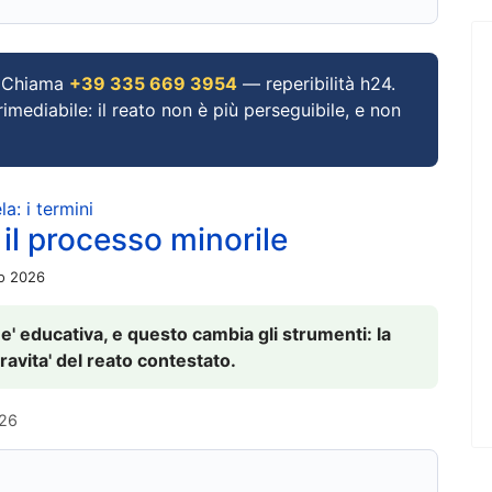
Chiama
+39 335 669 3954
— reperibilità h24.
imediabile: il reato non è più perseguibile, e non
a: i termini
 il processo minorile
io 2026
 e' educativa, e questo cambia gli strumenti: la
ravita' del reato contestato.
026