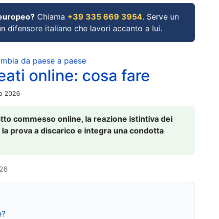
 europeo?
Chiama
+39 335 669 3954
. Serve un
un difensore italiano che lavori accanto a lui.
cambia da paese a paese
ati online: cosa fare
io 2026
to commesso online, la reazione istintiva dei
 la prova a discarico e integra una condotta
026
e?