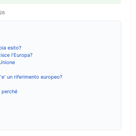
026
bia esito?
isce l'Europa?
'Unione
'e' un riferimento europeo?
e perché