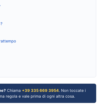
?
o?
frattempo
ne?
Chiama
+39 335 669 3954
. Non toccate i
ima regola e vale prima di ogni altra cosa.