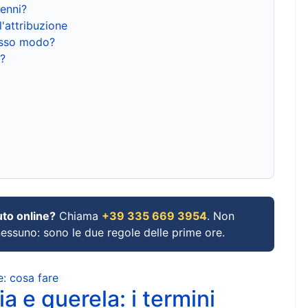
renni?
l'attribuzione
tesso modo?
?
uto online?
Chiama
+39 335 669 3954
. Non
 nessuno: sono le due regole delle prime ore.
e: cosa fare
a e querela: i termini