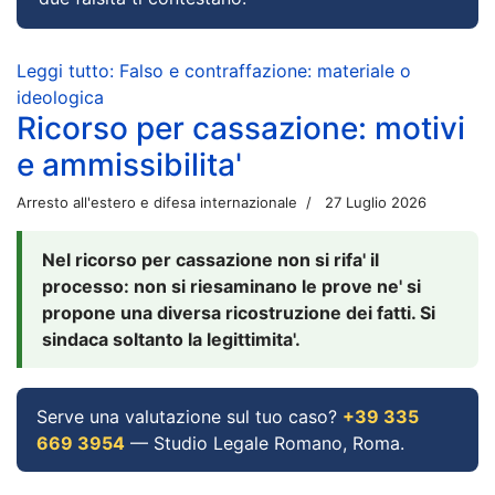
Leggi tutto: Falso e contraffazione: materiale o
ideologica
Ricorso per cassazione: motivi
e ammissibilita'
Arresto all'estero e difesa internazionale
27 Luglio 2026
Nel ricorso per cassazione non si rifa' il
processo: non si riesaminano le prove ne' si
propone una diversa ricostruzione dei fatti. Si
sindaca soltanto la legittimita'.
Serve una valutazione sul tuo caso?
+39 335
669 3954
— Studio Legale Romano, Roma.