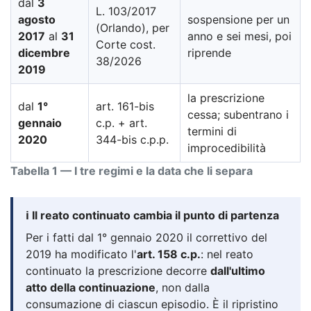
dal
3
L. 103/2017
agosto
sospensione per un
(Orlando), per
2017
al
31
anno e sei mesi, poi
Corte cost.
dicembre
riprende
38/2026
2019
la prescrizione
dal
1°
art. 161-bis
cessa; subentrano i
gennaio
c.p. + art.
termini di
2020
344-bis c.p.p.
improcedibilità
Tabella 1 — I tre regimi e la data che li separa
ℹ️ Il reato continuato cambia il punto di partenza
Per i fatti dal 1° gennaio 2020 il correttivo del
2019 ha modificato l'
art. 158 c.p.
: nel reato
continuato la prescrizione decorre
dall'ultimo
atto della continuazione
, non dalla
consumazione di ciascun episodio. È il ripristino