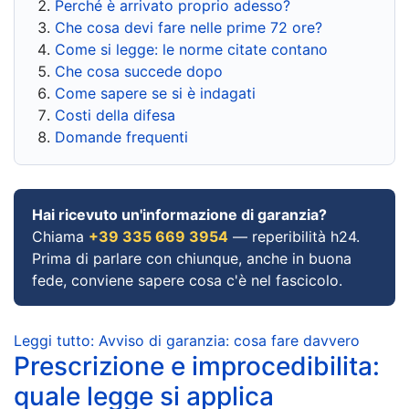
Perché è arrivato proprio adesso?
Che cosa devi fare nelle prime 72 ore?
Come si legge: le norme citate contano
Che cosa succede dopo
Come sapere se si è indagati
Costi della difesa
Domande frequenti
Hai ricevuto un'informazione di garanzia?
Chiama
+39 335 669 3954
— reperibilità h24.
Prima di parlare con chiunque, anche in buona
fede, conviene sapere cosa c'è nel fascicolo.
Leggi tutto: Avviso di garanzia: cosa fare davvero
Prescrizione e improcedibilita:
quale legge si applica