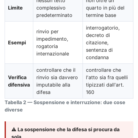
nessun tetto
non oltre un
Limite
complessivo
quarto in più del
predeterminato
termine base
interrogatorio,
rinvio per
decreto di
impedimento,
Esempi
citazione,
rogatoria
sentenza di
internazionale
condanna
controllare che il
controllare che
Verifica
rinvio sia davvero
l'atto sia fra quelli
difensiva
imputabile alla
tipizzati dall'art.
difesa
160
Tabella 2 — Sospensione e interruzione: due cose
diverse
⚠️ La sospensione che la difesa si procura da
sola