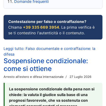
Domande frequenti
Contestazione per falso o contraffazione?
Chiama
+39 335 669 3954
. La prima verifica è
se ti contestino l'autenticità o il contenuto.
Leggi tutto: Falso documentale e contraffazione: la
difesa
Sospensione condizionale:
come si ottiene
Arresto all'estero e difesa internazionale
27 Luglio 2026
La sospensione condizionale della pena non si
chiede: la valuta il giudice sulla base di una
prognosi favorevole, che va sostenuta con
elementi concreti portati al processo.