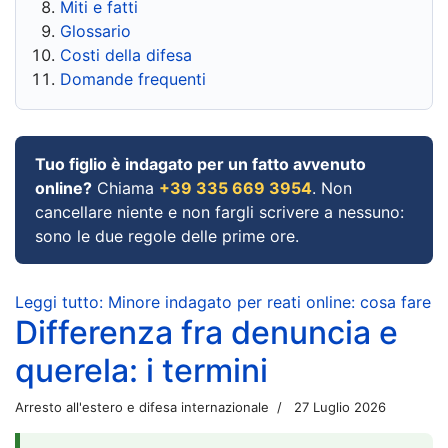
Miti e fatti
Glossario
Costi della difesa
Domande frequenti
Tuo figlio è indagato per un fatto avvenuto
online?
Chiama
+39 335 669 3954
. Non
cancellare niente e non fargli scrivere a nessuno:
sono le due regole delle prime ore.
Leggi tutto: Minore indagato per reati online: cosa fare
Differenza fra denuncia e
querela: i termini
Arresto all'estero e difesa internazionale
27 Luglio 2026