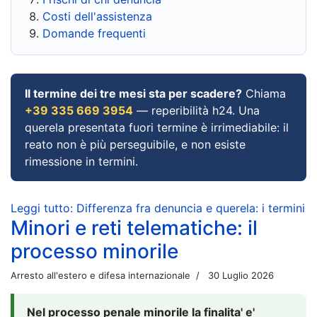
Costi dell'assistenza
Domande frequenti
Il termine dei tre mesi sta per scadere?
Chiama
+39 335 669 3954
— reperibilità h24. Una
querela presentata fuori termine è irrimediabile: il
reato non è più perseguibile, e non esiste
rimessione in termini.
Leggi tutto: Differenza fra denuncia e querela: i termini
Minori e reti telematiche: il
processo minorile
Arresto all'estero e difesa internazionale
30 Luglio 2026
Nel processo penale minorile la finalita' e'