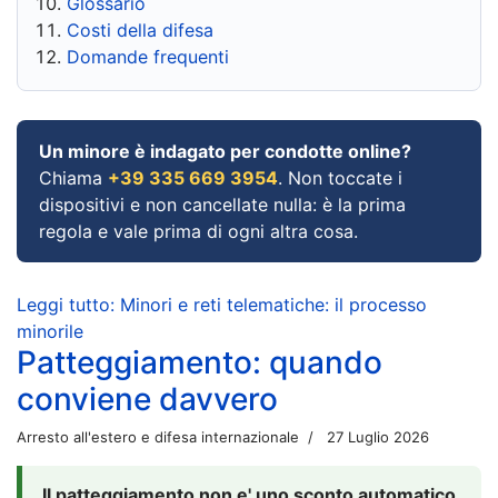
Glossario
Costi della difesa
Domande frequenti
Un minore è indagato per condotte online?
Chiama
+39 335 669 3954
. Non toccate i
dispositivi e non cancellate nulla: è la prima
regola e vale prima di ogni altra cosa.
Leggi tutto: Minori e reti telematiche: il processo
minorile
Patteggiamento: quando
conviene davvero
Arresto all'estero e difesa internazionale
27 Luglio 2026
Il patteggiamento non e' uno sconto automatico