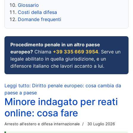
Glossario
Costi della difesa
Domande frequenti
Procedimento penale in un altro paese
europeo?
Chiama
+39 335 669 3954
. Serve un
legale abilitato in quella giurisdizione, e un
difensore italiano che lavori accanto a lui.
Leggi tutto: Diritto penale europeo: cosa cambia da
paese a paese
Minore indagato per reati
online: cosa fare
Arresto all'estero e difesa internazionale
30 Luglio 2026