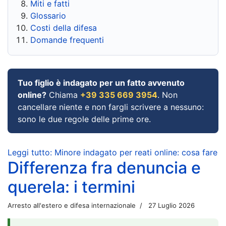
Miti e fatti
Glossario
Costi della difesa
Domande frequenti
Tuo figlio è indagato per un fatto avvenuto
online?
Chiama
+39 335 669 3954
. Non
cancellare niente e non fargli scrivere a nessuno:
sono le due regole delle prime ore.
Leggi tutto: Minore indagato per reati online: cosa fare
Differenza fra denuncia e
querela: i termini
Arresto all'estero e difesa internazionale
27 Luglio 2026