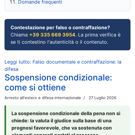
Domande frequenti
Contestazione per falso o contraffazione?
Chiama
+39 335 669 3954
. La prima verifica è
se ti contestino l'autenticità o il contenuto.
Leggi tutto: Falso documentale e contraffazione: la
difesa
Sospensione condizionale:
come si ottiene
Arresto all'estero e difesa internazionale
27 Luglio 2026
La sospensione condizionale della pena non si
chiede: la valuta il giudice sulla base di una
prognosi favorevole, che va sostenuta con
elementi concreti portati al processo.