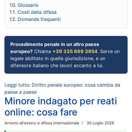
Glossario
Costi della difesa
Domande frequenti
Procedimento penale in un altro paese
europeo?
Chiama
+39 335 669 3954
. Serve un
legale abilitato in quella giurisdizione, e un
difensore italiano che lavori accanto a lui.
Leggi tutto: Diritto penale europeo: cosa cambia da
paese a paese
Minore indagato per reati
online: cosa fare
Arresto all'estero e difesa internazionale
30 Luglio 2026