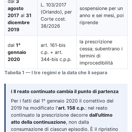
dal
3
L. 103/2017
agosto
sospensione per un
(Orlando), per
2017
al
31
anno e sei mesi, poi
Corte cost.
dicembre
riprende
38/2026
2019
la prescrizione
dal
1°
art. 161-bis
cessa; subentrano i
gennaio
c.p. + art.
termini di
2020
344-bis c.p.p.
improcedibilità
Tabella 1 — I tre regimi e la data che li separa
ℹ️ Il reato continuato cambia il punto di partenza
Per i fatti dal 1° gennaio 2020 il correttivo del
2019 ha modificato l'
art. 158 c.p.
: nel reato
continuato la prescrizione decorre
dall'ultimo
atto della continuazione
, non dalla
consumazione di ciascun episodio. È il ripristino