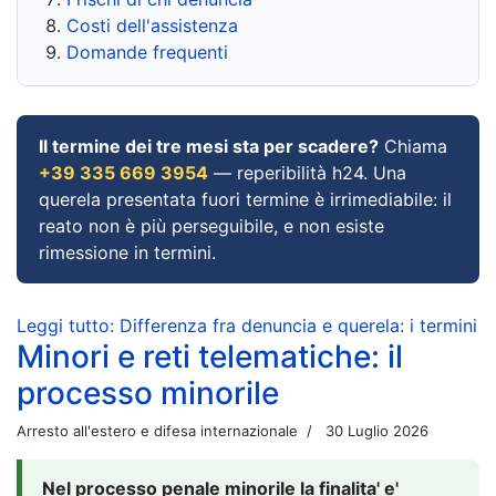
Costi dell'assistenza
Domande frequenti
Il termine dei tre mesi sta per scadere?
Chiama
+39 335 669 3954
— reperibilità h24. Una
querela presentata fuori termine è irrimediabile: il
reato non è più perseguibile, e non esiste
rimessione in termini.
Leggi tutto: Differenza fra denuncia e querela: i termini
Minori e reti telematiche: il
processo minorile
Arresto all'estero e difesa internazionale
30 Luglio 2026
Nel processo penale minorile la finalita' e'