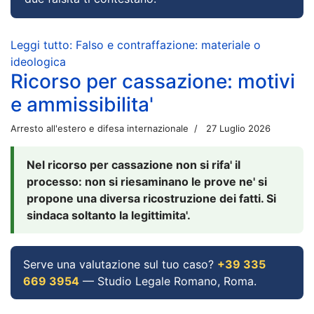
Leggi tutto: Falso e contraffazione: materiale o
ideologica
Ricorso per cassazione: motivi
e ammissibilita'
Arresto all'estero e difesa internazionale
27 Luglio 2026
Nel ricorso per cassazione non si rifa' il
processo: non si riesaminano le prove ne' si
propone una diversa ricostruzione dei fatti. Si
sindaca soltanto la legittimita'.
Serve una valutazione sul tuo caso?
+39 335
669 3954
— Studio Legale Romano, Roma.