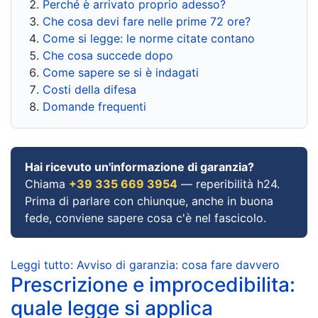
Perché è arrivato proprio adesso?
Che cosa devi fare nelle prime 72 ore?
Come si legge: le norme citate contano
Che cosa succede dopo
Come sapere se si è indagati
Costi della difesa
Domande frequenti
Hai ricevuto un'informazione di garanzia?
Chiama
+39 335 669 3954
— reperibilità h24.
Prima di parlare con chiunque, anche in buona
fede, conviene sapere cosa c'è nel fascicolo.
Leggi tutto: Avviso di garanzia: cosa fare davvero
Prescrizione e improcedibilita:
quale legge si applica