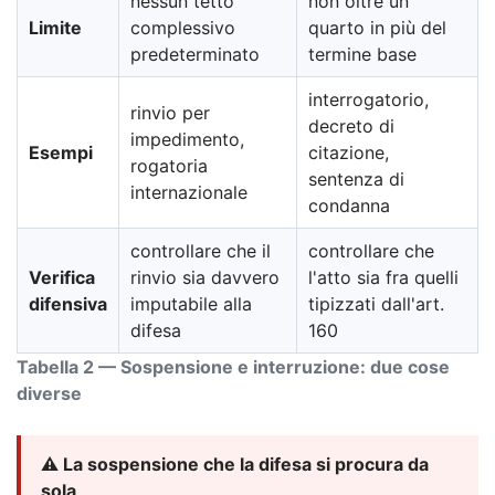
nessun tetto
non oltre un
Limite
complessivo
quarto in più del
predeterminato
termine base
interrogatorio,
rinvio per
decreto di
impedimento,
Esempi
citazione,
rogatoria
sentenza di
internazionale
condanna
controllare che il
controllare che
Verifica
rinvio sia davvero
l'atto sia fra quelli
difensiva
imputabile alla
tipizzati dall'art.
difesa
160
Tabella 2 — Sospensione e interruzione: due cose
diverse
⚠️ La sospensione che la difesa si procura da
sola