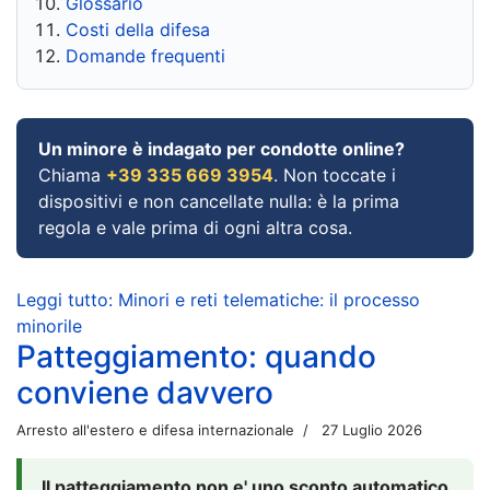
Glossario
Costi della difesa
Domande frequenti
Un minore è indagato per condotte online?
Chiama
+39 335 669 3954
. Non toccate i
dispositivi e non cancellate nulla: è la prima
regola e vale prima di ogni altra cosa.
Leggi tutto: Minori e reti telematiche: il processo
minorile
Patteggiamento: quando
conviene davvero
Arresto all'estero e difesa internazionale
27 Luglio 2026
Il patteggiamento non e' uno sconto automatico