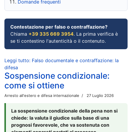
Domande frequenti
Contestazione per falso o contraffazione?
Chiama
+39 335 669 3954
. La prima verifica è
se ti contestino l'autenticità o il contenuto.
Leggi tutto: Falso documentale e contraffazione: la
difesa
Sospensione condizionale:
come si ottiene
Arresto all'estero e difesa internazionale
27 Luglio 2026
La sospensione condizionale della pena non si
chiede: la valuta il giudice sulla base di una
prognosi favorevole, che va sostenuta con
elementi concreti portati al processo.