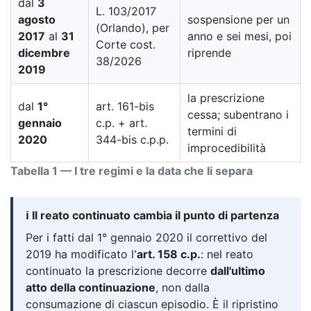
dal
3
L. 103/2017
agosto
sospensione per un
(Orlando), per
2017
al
31
anno e sei mesi, poi
Corte cost.
dicembre
riprende
38/2026
2019
la prescrizione
dal
1°
art. 161-bis
cessa; subentrano i
gennaio
c.p. + art.
termini di
2020
344-bis c.p.p.
improcedibilità
Tabella 1 — I tre regimi e la data che li separa
ℹ️ Il reato continuato cambia il punto di partenza
Per i fatti dal 1° gennaio 2020 il correttivo del
2019 ha modificato l'
art. 158 c.p.
: nel reato
continuato la prescrizione decorre
dall'ultimo
atto della continuazione
, non dalla
consumazione di ciascun episodio. È il ripristino