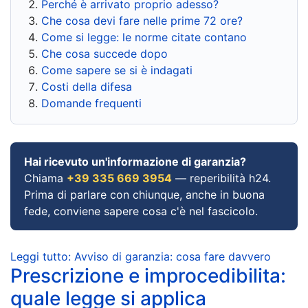
Perché è arrivato proprio adesso?
Che cosa devi fare nelle prime 72 ore?
Come si legge: le norme citate contano
Che cosa succede dopo
Come sapere se si è indagati
Costi della difesa
Domande frequenti
Hai ricevuto un'informazione di garanzia?
Chiama
+39 335 669 3954
— reperibilità h24.
Prima di parlare con chiunque, anche in buona
fede, conviene sapere cosa c'è nel fascicolo.
Leggi tutto: Avviso di garanzia: cosa fare davvero
Prescrizione e improcedibilita:
quale legge si applica