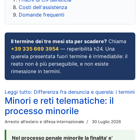
Costi dell'assistenza
Domande frequenti
Il termine dei tre mesi sta per scadere?
Chiama
+39 335 669 3954
— reperibilità h24. Una
querela presentata fuori termine è irrimediabile: il
reato non è più perseguibile, e non esiste
rimessione in termini.
Leggi tutto: Differenza fra denuncia e querela: i termini
Minori e reti telematiche: il
processo minorile
Arresto all'estero e difesa internazionale
30 Luglio 2026
Nel processo penale minorile la finalita' e'