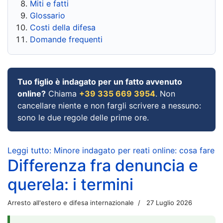
Miti e fatti
Glossario
Costi della difesa
Domande frequenti
Tuo figlio è indagato per un fatto avvenuto
online?
Chiama
+39 335 669 3954
. Non
cancellare niente e non fargli scrivere a nessuno:
sono le due regole delle prime ore.
Leggi tutto: Minore indagato per reati online: cosa fare
Differenza fra denuncia e
querela: i termini
Arresto all'estero e difesa internazionale
27 Luglio 2026