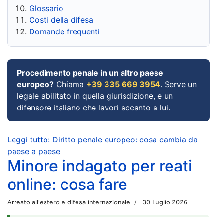
Glossario
Costi della difesa
Domande frequenti
Procedimento penale in un altro paese
europeo?
Chiama
+39 335 669 3954
. Serve un
legale abilitato in quella giurisdizione, e un
difensore italiano che lavori accanto a lui.
Leggi tutto: Diritto penale europeo: cosa cambia da
paese a paese
Minore indagato per reati
online: cosa fare
Arresto all'estero e difesa internazionale
30 Luglio 2026