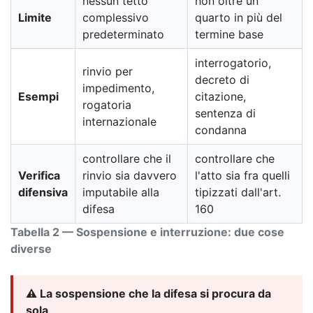
nessun tetto
non oltre un
Limite
complessivo
quarto in più del
predeterminato
termine base
interrogatorio,
rinvio per
decreto di
impedimento,
Esempi
citazione,
rogatoria
sentenza di
internazionale
condanna
controllare che il
controllare che
Verifica
rinvio sia davvero
l'atto sia fra quelli
difensiva
imputabile alla
tipizzati dall'art.
difesa
160
Tabella 2 — Sospensione e interruzione: due cose
diverse
⚠️ La sospensione che la difesa si procura da
sola