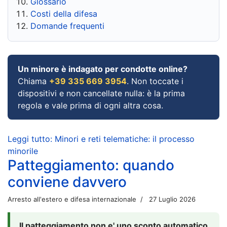
Glossario
Costi della difesa
Domande frequenti
Un minore è indagato per condotte online?
Chiama
+39 335 669 3954
. Non toccate i
dispositivi e non cancellate nulla: è la prima
regola e vale prima di ogni altra cosa.
Leggi tutto: Minori e reti telematiche: il processo
minorile
Patteggiamento: quando
conviene davvero
Arresto all'estero e difesa internazionale
27 Luglio 2026
Il patteggiamento non e' uno sconto automatico