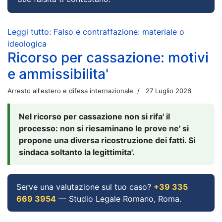
Leggi tutto: Falso e contraffazione: materiale o
ideologica
Ricorso per cassazione: motivi
e ammissibilita'
Arresto all'estero e difesa internazionale
27 Luglio 2026
Nel ricorso per cassazione non si rifa' il
processo: non si riesaminano le prove ne' si
propone una diversa ricostruzione dei fatti. Si
sindaca soltanto la legittimita'.
Serve una valutazione sul tuo caso?
+39 335
669 3954
— Studio Legale Romano, Roma.