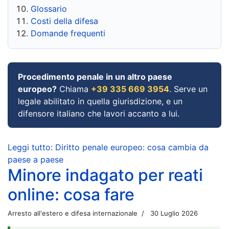
Glossario
Costi della difesa
Domande frequenti
Procedimento penale in un altro paese
europeo?
Chiama
+39 335 669 3954
. Serve un
legale abilitato in quella giurisdizione, e un
difensore italiano che lavori accanto a lui.
Leggi tutto: Diritto penale europeo: cosa cambia da
paese a paese
Minore indagato per reati
online: cosa fare
Arresto all'estero e difesa internazionale
30 Luglio 2026