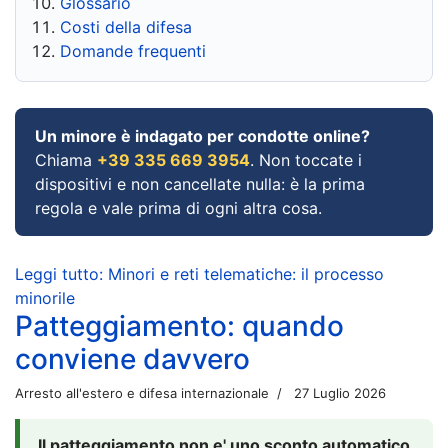
Glossario
Costi della difesa
Domande frequenti
Un minore è indagato per condotte online?
Chiama
+39 335 669 3954
. Non toccate i
dispositivi e non cancellate nulla: è la prima
regola e vale prima di ogni altra cosa.
Leggi tutto: Minori e reti telematiche: il processo
minorile
Patteggiamento: quando
conviene davvero
Arresto all'estero e difesa internazionale
27 Luglio 2026
Il patteggiamento non e' uno sconto automatico