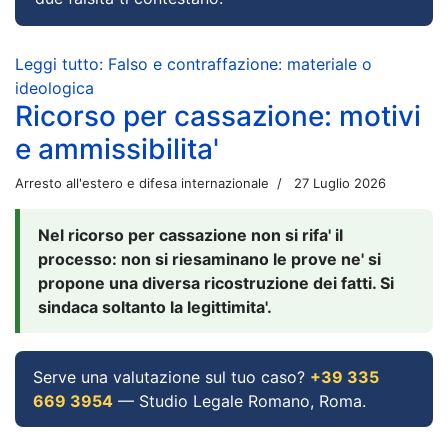
Leggi tutto: Falso e contraffazione: materiale o
ideologica
Ricorso per cassazione: motivi
e ammissibilita'
Arresto all'estero e difesa internazionale
27 Luglio 2026
Nel ricorso per cassazione non si rifa' il
processo: non si riesaminano le prove ne' si
propone una diversa ricostruzione dei fatti. Si
sindaca soltanto la legittimita'.
Serve una valutazione sul tuo caso?
+39 335
669 3954
— Studio Legale Romano, Roma.