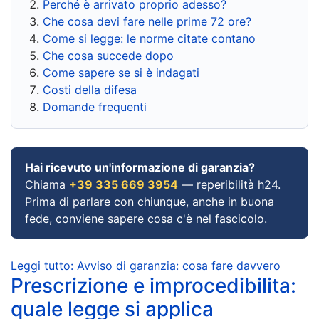
Perché è arrivato proprio adesso?
Che cosa devi fare nelle prime 72 ore?
Come si legge: le norme citate contano
Che cosa succede dopo
Come sapere se si è indagati
Costi della difesa
Domande frequenti
Hai ricevuto un'informazione di garanzia?
Chiama
+39 335 669 3954
— reperibilità h24.
Prima di parlare con chiunque, anche in buona
fede, conviene sapere cosa c'è nel fascicolo.
Leggi tutto: Avviso di garanzia: cosa fare davvero
Prescrizione e improcedibilita:
quale legge si applica