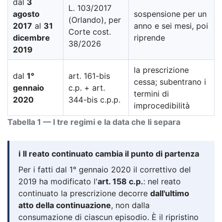
dal
3
L. 103/2017
agosto
sospensione per un
(Orlando), per
2017
al
31
anno e sei mesi, poi
Corte cost.
dicembre
riprende
38/2026
2019
la prescrizione
dal
1°
art. 161-bis
cessa; subentrano i
gennaio
c.p. + art.
termini di
2020
344-bis c.p.p.
improcedibilità
Tabella 1 — I tre regimi e la data che li separa
ℹ️ Il reato continuato cambia il punto di partenza
Per i fatti dal 1° gennaio 2020 il correttivo del
2019 ha modificato l'
art. 158 c.p.
: nel reato
continuato la prescrizione decorre
dall'ultimo
atto della continuazione
, non dalla
consumazione di ciascun episodio. È il ripristino