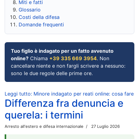
Miti e fatti
Glossario
Costi della difesa
Domande frequenti
Tuo figlio è indagato per un fatto avvenuto
online?
Chiama
+39 335 669 3954
. Non
cancellare niente e non fargli scrivere a nessuno:
sono le due regole delle prime ore.
Leggi tutto: Minore indagato per reati online: cosa fare
Differenza fra denuncia e
querela: i termini
Arresto all'estero e difesa internazionale
27 Luglio 2026