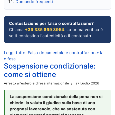
Domande frequenti
Contestazione per falso o contraffazione?
Chiama
+39 335 669 3954
. La prima verifica è
se ti contestino l'autenticità o il contenuto.
Leggi tutto: Falso documentale e contraffazione: la
difesa
Sospensione condizionale:
come si ottiene
Arresto all'estero e difesa internazionale
27 Luglio 2026
La sospensione condizionale della pena non si
chiede: la valuta il giudice sulla base di una
prognosi favorevole, che va sostenuta con
elementi concreti portati al processo.