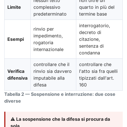
nessun tetto
non oltre un
Limite
complessivo
quarto in più del
predeterminato
termine base
interrogatorio,
rinvio per
decreto di
impedimento,
Esempi
citazione,
rogatoria
sentenza di
internazionale
condanna
controllare che il
controllare che
Verifica
rinvio sia davvero
l'atto sia fra quelli
difensiva
imputabile alla
tipizzati dall'art.
difesa
160
Tabella 2 — Sospensione e interruzione: due cose
diverse
⚠️ La sospensione che la difesa si procura da
sola