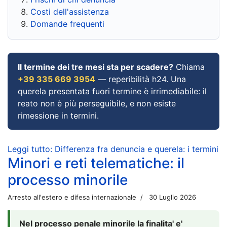
Costi dell'assistenza
Domande frequenti
Il termine dei tre mesi sta per scadere?
Chiama
+39 335 669 3954
— reperibilità h24. Una
querela presentata fuori termine è irrimediabile: il
reato non è più perseguibile, e non esiste
rimessione in termini.
Leggi tutto: Differenza fra denuncia e querela: i termini
Minori e reti telematiche: il
processo minorile
Arresto all'estero e difesa internazionale
30 Luglio 2026
Nel processo penale minorile la finalita' e'