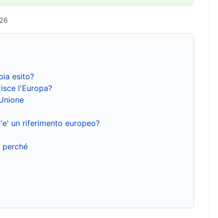
026
bia esito?
isce l'Europa?
'Unione
'e' un riferimento europeo?
e perché