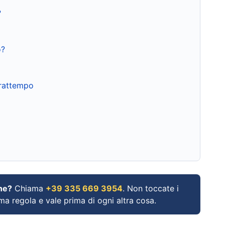
?
o?
frattempo
ne?
Chiama
+39 335 669 3954
. Non toccate i
ima regola e vale prima di ogni altra cosa.