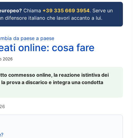
 europeo?
Chiama
+39 335 669 3954
. Serve un
un difensore italiano che lavori accanto a lui.
cambia da paese a paese
ati online: cosa fare
io 2026
to commesso online, la reazione istintiva dei
 la prova a discarico e integra una condotta
026
e?