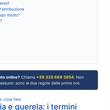
renni?
l'attribuzione
tesso modo?
?
uto online?
Chiama
+39 335 669 3954
. Non
 nessuno: sono le due regole delle prime ore.
e: cosa fare
a e querela: i termini