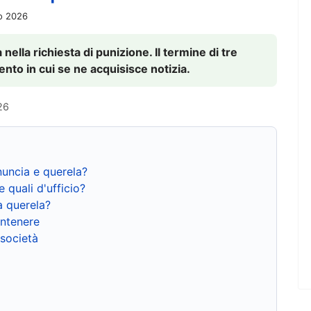
io 2026
nella richiesta di punizione. Il termine di tre
to in cui se ne acquisisce notizia.
26
nuncia e querela?
e quali d'ufficio?
a querela?
ntenere
 società