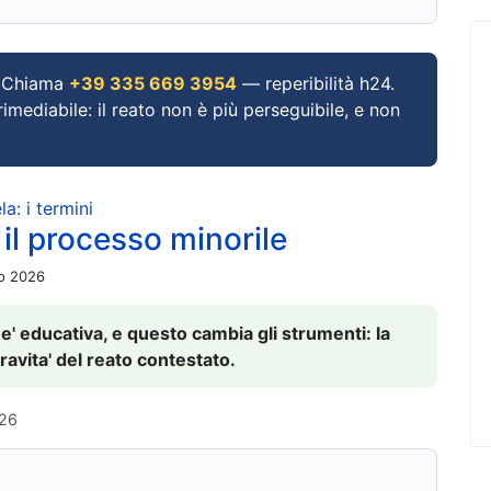
Chiama
+39 335 669 3954
— reperibilità h24.
imediabile: il reato non è più perseguibile, e non
a: i termini
 il processo minorile
io 2026
 e' educativa, e questo cambia gli strumenti: la
ravita' del reato contestato.
026