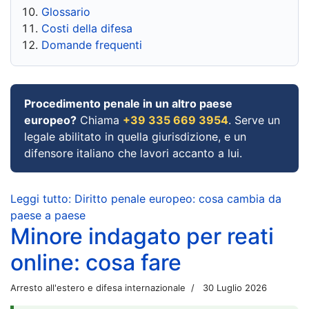
Glossario
Costi della difesa
Domande frequenti
Procedimento penale in un altro paese
europeo?
Chiama
+39 335 669 3954
. Serve un
legale abilitato in quella giurisdizione, e un
difensore italiano che lavori accanto a lui.
Leggi tutto: Diritto penale europeo: cosa cambia da
paese a paese
Minore indagato per reati
online: cosa fare
Arresto all'estero e difesa internazionale
30 Luglio 2026