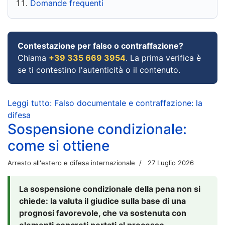
Domande frequenti
Contestazione per falso o contraffazione?
Chiama
+39 335 669 3954
. La prima verifica è
se ti contestino l'autenticità o il contenuto.
Leggi tutto: Falso documentale e contraffazione: la
difesa
Sospensione condizionale:
come si ottiene
Arresto all'estero e difesa internazionale
27 Luglio 2026
La sospensione condizionale della pena non si
chiede: la valuta il giudice sulla base di una
prognosi favorevole, che va sostenuta con
elementi concreti portati al processo.