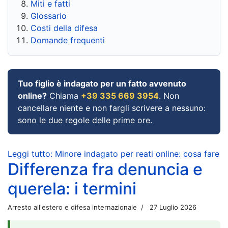
Miti e fatti
Glossario
Costi della difesa
Domande frequenti
Tuo figlio è indagato per un fatto avvenuto
online?
Chiama
+39 335 669 3954
. Non
cancellare niente e non fargli scrivere a nessuno:
sono le due regole delle prime ore.
Leggi tutto: Minore indagato per reati online: cosa fare
Differenza fra denuncia e
querela: i termini
Arresto all'estero e difesa internazionale
27 Luglio 2026