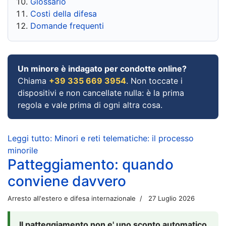
Glossario
Costi della difesa
Domande frequenti
Un minore è indagato per condotte online?
Chiama
+39 335 669 3954
. Non toccate i
dispositivi e non cancellate nulla: è la prima
regola e vale prima di ogni altra cosa.
Leggi tutto: Minori e reti telematiche: il processo
minorile
Patteggiamento: quando
conviene davvero
Arresto all'estero e difesa internazionale
27 Luglio 2026
Il patteggiamento non e' uno sconto automatico