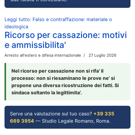
Leggi tutto: Falso e contraffazione: materiale o
ideologica
Ricorso per cassazione: motivi
e ammissibilita'
Arresto all'estero e difesa internazionale
27 Luglio 2026
Nel ricorso per cassazione non si rifa' il
processo: non si riesaminano le prove ne' si
propone una diversa ricostruzione dei fatti. Si
sindaca soltanto la legittimita'.
Serve una valutazione sul tuo caso?
+39 335
669 3954
— Studio Legale Romano, Roma.