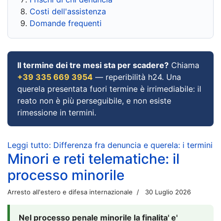
Costi dell'assistenza
Domande frequenti
Il termine dei tre mesi sta per scadere?
Chiama
+39 335 669 3954
— reperibilità h24. Una
querela presentata fuori termine è irrimediabile: il
reato non è più perseguibile, e non esiste
rimessione in termini.
Leggi tutto: Differenza fra denuncia e querela: i termini
Minori e reti telematiche: il
processo minorile
Arresto all'estero e difesa internazionale
30 Luglio 2026
Nel processo penale minorile la finalita' e'