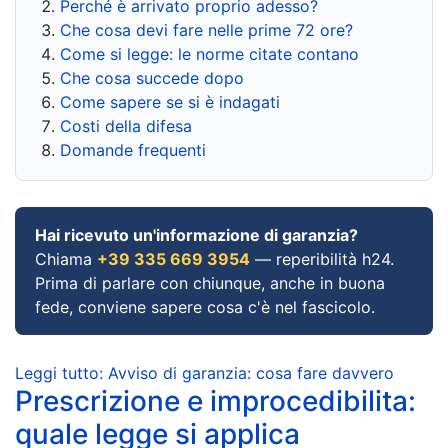
Perché è arrivato proprio adesso?
Che cosa devi fare nelle prime 72 ore?
Come si legge: le norme citate contano
Che cosa succede dopo
Come sapere se si è indagati
Costi della difesa
Domande frequenti
Hai ricevuto un'informazione di garanzia?
Chiama
+39 335 669 3954
— reperibilità h24.
Prima di parlare con chiunque, anche in buona
fede, conviene sapere cosa c'è nel fascicolo.
Leggi tutto: Avviso di garanzia: cosa fare davvero
Prescrizione e improcedibilita:
quale legge si applica