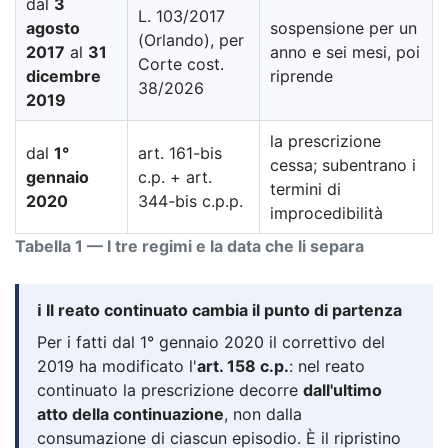
dal
3
L. 103/2017
agosto
sospensione per un
(Orlando), per
2017
al
31
anno e sei mesi, poi
Corte cost.
dicembre
riprende
38/2026
2019
la prescrizione
dal
1°
art. 161-bis
cessa; subentrano i
gennaio
c.p. + art.
termini di
2020
344-bis c.p.p.
improcedibilità
Tabella 1 — I tre regimi e la data che li separa
ℹ️ Il reato continuato cambia il punto di partenza
Per i fatti dal 1° gennaio 2020 il correttivo del
2019 ha modificato l'
art. 158 c.p.
: nel reato
continuato la prescrizione decorre
dall'ultimo
atto della continuazione
, non dalla
consumazione di ciascun episodio. È il ripristino