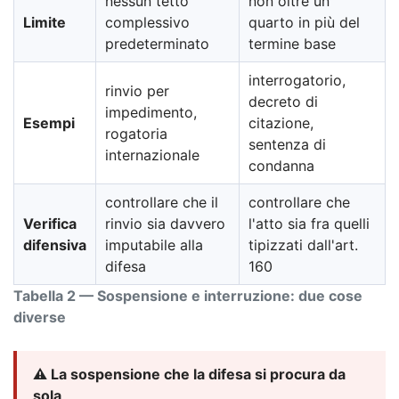
nessun tetto
non oltre un
Limite
complessivo
quarto in più del
predeterminato
termine base
interrogatorio,
rinvio per
decreto di
impedimento,
Esempi
citazione,
rogatoria
sentenza di
internazionale
condanna
controllare che il
controllare che
Verifica
rinvio sia davvero
l'atto sia fra quelli
difensiva
imputabile alla
tipizzati dall'art.
difesa
160
Tabella 2 — Sospensione e interruzione: due cose
diverse
⚠️ La sospensione che la difesa si procura da
sola