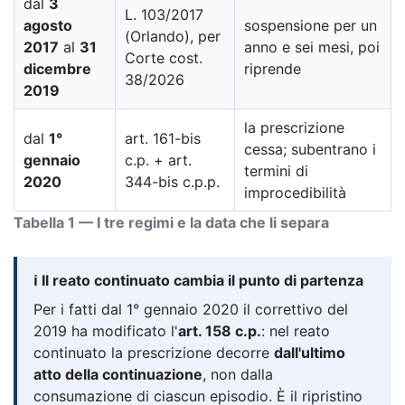
dal
3
L. 103/2017
agosto
sospensione per un
(Orlando), per
2017
al
31
anno e sei mesi, poi
Corte cost.
dicembre
riprende
38/2026
2019
la prescrizione
dal
1°
art. 161-bis
cessa; subentrano i
gennaio
c.p. + art.
termini di
2020
344-bis c.p.p.
improcedibilità
Tabella 1 — I tre regimi e la data che li separa
ℹ️ Il reato continuato cambia il punto di partenza
Per i fatti dal 1° gennaio 2020 il correttivo del
2019 ha modificato l'
art. 158 c.p.
: nel reato
continuato la prescrizione decorre
dall'ultimo
atto della continuazione
, non dalla
consumazione di ciascun episodio. È il ripristino