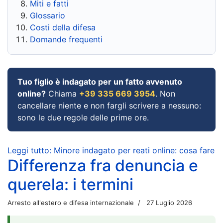
Miti e fatti
Glossario
Costi della difesa
Domande frequenti
Tuo figlio è indagato per un fatto avvenuto
online?
Chiama
+39 335 669 3954
. Non
cancellare niente e non fargli scrivere a nessuno:
sono le due regole delle prime ore.
Leggi tutto: Minore indagato per reati online: cosa fare
Differenza fra denuncia e
querela: i termini
Arresto all'estero e difesa internazionale
27 Luglio 2026