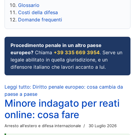
Glossario
Costi della difesa
Domande frequenti
Procedimento penale in un altro paese
europeo?
Chiama
+39 335 669 3954
. Serve un
legale abilitato in quella giurisdizione, e un
difensore italiano che lavori accanto a lui.
Leggi tutto: Diritto penale europeo: cosa cambia da
paese a paese
Minore indagato per reati
online: cosa fare
Arresto all'estero e difesa internazionale
30 Luglio 2026