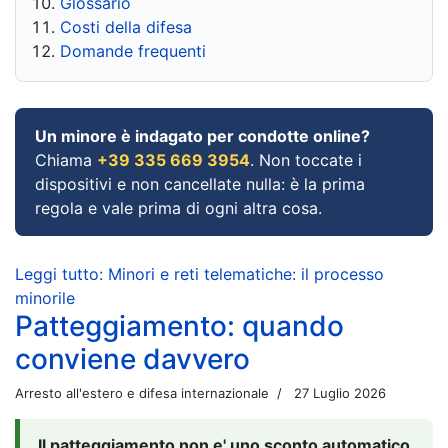
Glossario
Costi della difesa
Domande frequenti
Un minore è indagato per condotte online?
Chiama
+39 335 669 3954
. Non toccate i
dispositivi e non cancellate nulla: è la prima
regola e vale prima di ogni altra cosa.
Leggi tutto: Minori e reti telematiche: il processo
minorile
Patteggiamento: quando
conviene davvero
Arresto all'estero e difesa internazionale
27 Luglio 2026
Il patteggiamento non e' uno sconto automatico