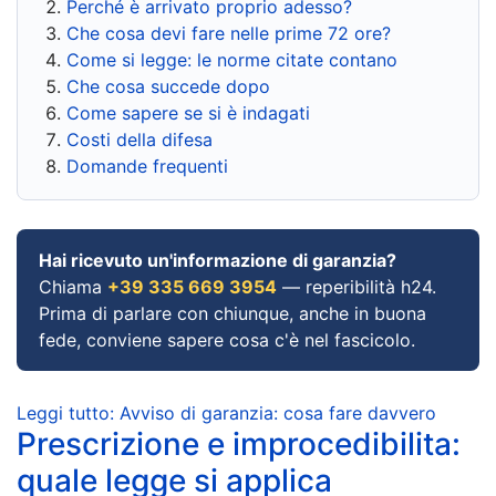
Perché è arrivato proprio adesso?
Che cosa devi fare nelle prime 72 ore?
Come si legge: le norme citate contano
Che cosa succede dopo
Come sapere se si è indagati
Costi della difesa
Domande frequenti
Hai ricevuto un'informazione di garanzia?
Chiama
+39 335 669 3954
— reperibilità h24.
Prima di parlare con chiunque, anche in buona
fede, conviene sapere cosa c'è nel fascicolo.
Leggi tutto: Avviso di garanzia: cosa fare davvero
Prescrizione e improcedibilita:
quale legge si applica