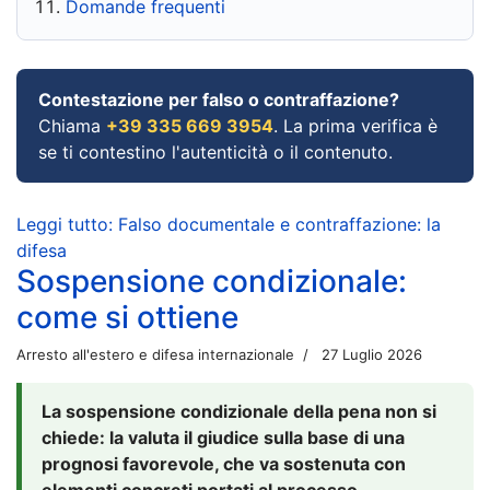
Domande frequenti
Contestazione per falso o contraffazione?
Chiama
+39 335 669 3954
. La prima verifica è
se ti contestino l'autenticità o il contenuto.
Leggi tutto: Falso documentale e contraffazione: la
difesa
Sospensione condizionale:
come si ottiene
Arresto all'estero e difesa internazionale
27 Luglio 2026
La sospensione condizionale della pena non si
chiede: la valuta il giudice sulla base di una
prognosi favorevole, che va sostenuta con
elementi concreti portati al processo.