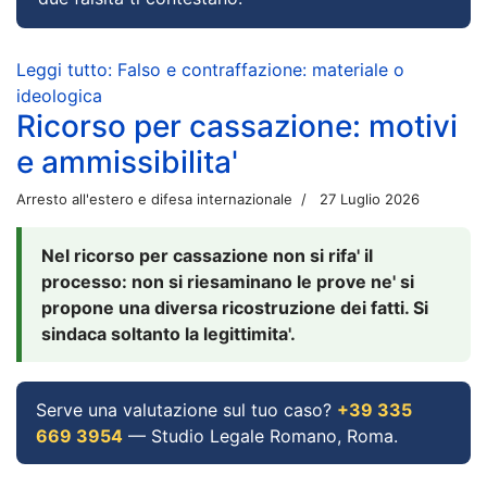
Leggi tutto: Falso e contraffazione: materiale o
ideologica
Ricorso per cassazione: motivi
e ammissibilita'
Arresto all'estero e difesa internazionale
27 Luglio 2026
Nel ricorso per cassazione non si rifa' il
processo: non si riesaminano le prove ne' si
propone una diversa ricostruzione dei fatti. Si
sindaca soltanto la legittimita'.
Serve una valutazione sul tuo caso?
+39 335
669 3954
— Studio Legale Romano, Roma.