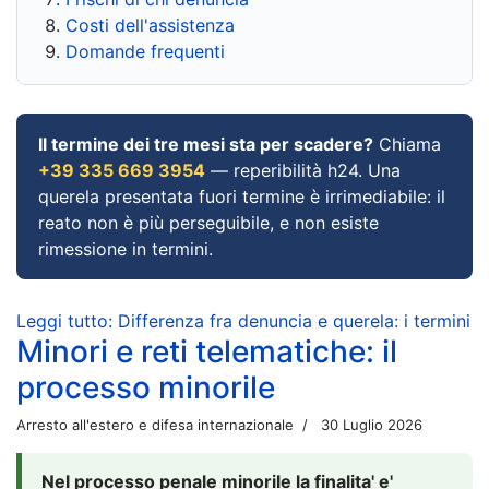
Costi dell'assistenza
Domande frequenti
Il termine dei tre mesi sta per scadere?
Chiama
+39 335 669 3954
— reperibilità h24. Una
querela presentata fuori termine è irrimediabile: il
reato non è più perseguibile, e non esiste
rimessione in termini.
Leggi tutto: Differenza fra denuncia e querela: i termini
Minori e reti telematiche: il
processo minorile
Arresto all'estero e difesa internazionale
30 Luglio 2026
Nel processo penale minorile la finalita' e'