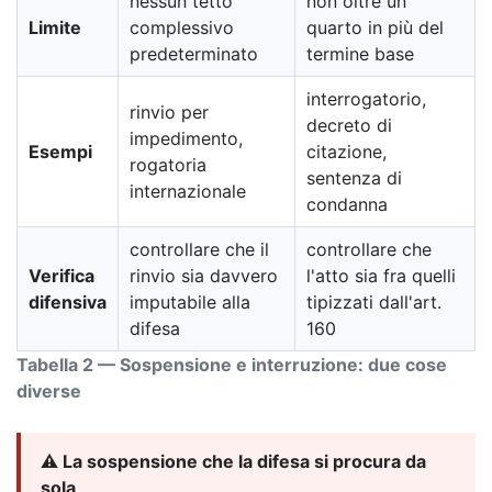
nessun tetto
non oltre un
Limite
complessivo
quarto in più del
predeterminato
termine base
interrogatorio,
rinvio per
decreto di
impedimento,
Esempi
citazione,
rogatoria
sentenza di
internazionale
condanna
controllare che il
controllare che
Verifica
rinvio sia davvero
l'atto sia fra quelli
difensiva
imputabile alla
tipizzati dall'art.
difesa
160
Tabella 2 — Sospensione e interruzione: due cose
diverse
⚠️ La sospensione che la difesa si procura da
sola