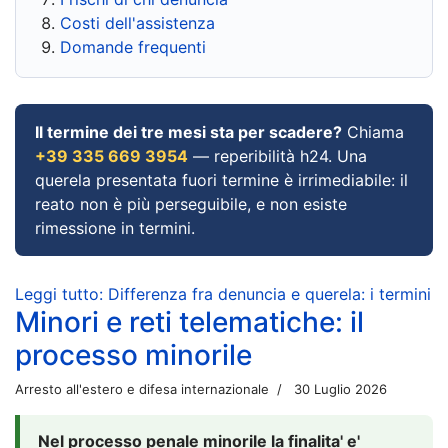
Costi dell'assistenza
Domande frequenti
Il termine dei tre mesi sta per scadere?
Chiama
+39 335 669 3954
— reperibilità h24. Una
querela presentata fuori termine è irrimediabile: il
reato non è più perseguibile, e non esiste
rimessione in termini.
Leggi tutto: Differenza fra denuncia e querela: i termini
Minori e reti telematiche: il
processo minorile
Arresto all'estero e difesa internazionale
30 Luglio 2026
Nel processo penale minorile la finalita' e'