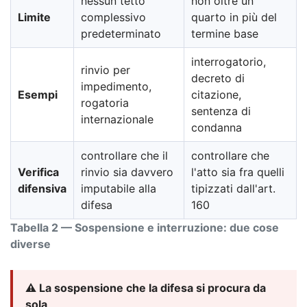
nessun tetto
non oltre un
Limite
complessivo
quarto in più del
predeterminato
termine base
interrogatorio,
rinvio per
decreto di
impedimento,
Esempi
citazione,
rogatoria
sentenza di
internazionale
condanna
controllare che il
controllare che
Verifica
rinvio sia davvero
l'atto sia fra quelli
difensiva
imputabile alla
tipizzati dall'art.
difesa
160
Tabella 2 — Sospensione e interruzione: due cose
diverse
⚠️ La sospensione che la difesa si procura da
sola