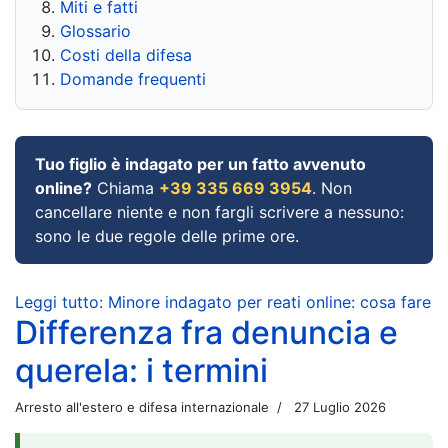
Miti e fatti
Glossario
Costi della difesa
Domande frequenti
Tuo figlio è indagato per un fatto avvenuto
online?
Chiama
+39 335 669 3954
. Non
cancellare niente e non fargli scrivere a nessuno:
sono le due regole delle prime ore.
Leggi tutto: Minore indagato per reati online: cosa fare
Differenza fra denuncia e
querela: i termini
Arresto all'estero e difesa internazionale
27 Luglio 2026