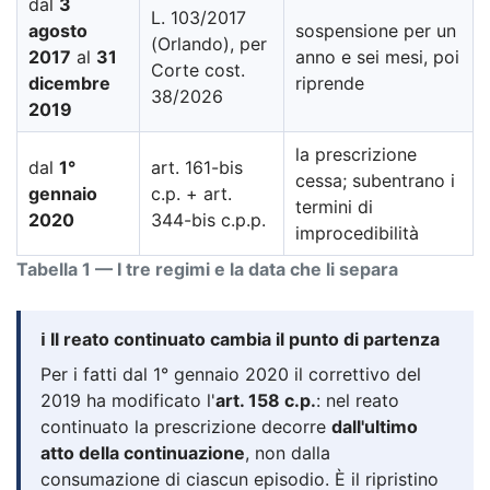
dal
3
L. 103/2017
agosto
sospensione per un
(Orlando), per
2017
al
31
anno e sei mesi, poi
Corte cost.
dicembre
riprende
38/2026
2019
la prescrizione
dal
1°
art. 161-bis
cessa; subentrano i
gennaio
c.p. + art.
termini di
2020
344-bis c.p.p.
improcedibilità
Tabella 1 — I tre regimi e la data che li separa
ℹ️ Il reato continuato cambia il punto di partenza
Per i fatti dal 1° gennaio 2020 il correttivo del
2019 ha modificato l'
art. 158 c.p.
: nel reato
continuato la prescrizione decorre
dall'ultimo
atto della continuazione
, non dalla
consumazione di ciascun episodio. È il ripristino