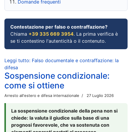
Domande frequenti
Contestazione per falso o contraffazione?
Chiama
+39 335 669 3954
. La prima verifica è
se ti contestino l'autenticità o il contenuto.
Leggi tutto: Falso documentale e contraffazione: la
difesa
Sospensione condizionale:
come si ottiene
Arresto all'estero e difesa internazionale
27 Luglio 2026
La sospensione condizionale della pena non si
chiede: la valuta il giudice sulla base di una
prognosi favorevole, che va sostenuta con
elementi concreti portati al processo.