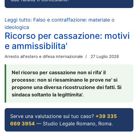
Leggi tutto: Falso e contraffazione: materiale o
ideologica
Ricorso per cassazione: motivi
e ammissibilita'
Arresto all'estero e difesa internazionale
27 Luglio 2026
Nel ricorso per cassazione non si rifa' il
processo: non si riesaminano le prove ne' si
propone una diversa ricostruzione dei fatti. Si
sindaca soltanto la legittimita'.
Serve una valutazione sul tuo caso?
+39 335
669 3954
— Studio Legale Romano, Roma.