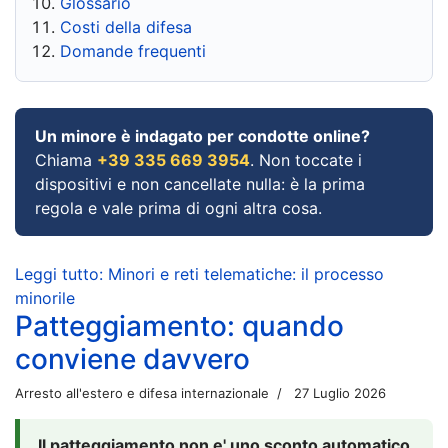
Glossario
Costi della difesa
Domande frequenti
Un minore è indagato per condotte online?
Chiama
+39 335 669 3954
. Non toccate i
dispositivi e non cancellate nulla: è la prima
regola e vale prima di ogni altra cosa.
Leggi tutto: Minori e reti telematiche: il processo
minorile
Patteggiamento: quando
conviene davvero
Arresto all'estero e difesa internazionale
27 Luglio 2026
Il patteggiamento non e' uno sconto automatico