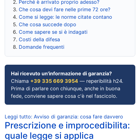
Perché è arrivato proprio adesso?
Che cosa devi fare nelle prime 72 ore?
Come si legge: le norme citate contano
Che cosa succede dopo
Come sapere se si è indagati
Costi della difesa
Domande frequenti
Hai ricevuto un'informazione di garanzia?
Chiama
+39 335 669 3954
— reperibilità h24.
Prima di parlare con chiunque, anche in buona
fede, conviene sapere cosa c'è nel fascicolo.
Leggi tutto: Avviso di garanzia: cosa fare davvero
Prescrizione e improcedibilita:
quale legge si applica