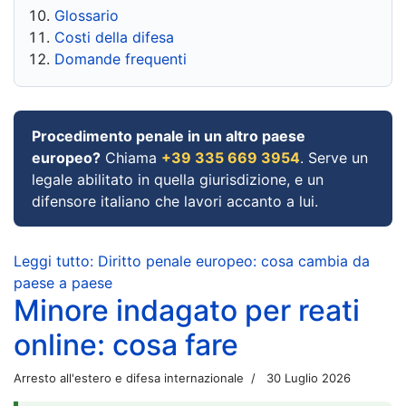
Glossario
Costi della difesa
Domande frequenti
Procedimento penale in un altro paese
europeo?
Chiama
+39 335 669 3954
. Serve un
legale abilitato in quella giurisdizione, e un
difensore italiano che lavori accanto a lui.
Leggi tutto: Diritto penale europeo: cosa cambia da
paese a paese
Minore indagato per reati
online: cosa fare
Arresto all'estero e difesa internazionale
30 Luglio 2026