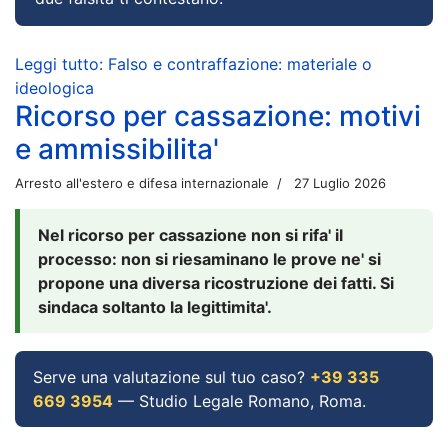
Leggi tutto: Falso e contraffazione: materiale o
ideologica
Ricorso per cassazione: motivi
e ammissibilita'
Arresto all'estero e difesa internazionale
27 Luglio 2026
Nel ricorso per cassazione non si rifa' il
processo: non si riesaminano le prove ne' si
propone una diversa ricostruzione dei fatti. Si
sindaca soltanto la legittimita'.
Serve una valutazione sul tuo caso?
+39 335
669 3954
— Studio Legale Romano, Roma.