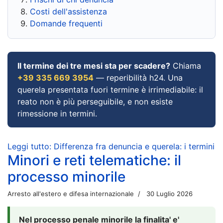
Costi dell'assistenza
Domande frequenti
Il termine dei tre mesi sta per scadere?
Chiama
+39 335 669 3954
— reperibilità h24. Una
querela presentata fuori termine è irrimediabile: il
reato non è più perseguibile, e non esiste
rimessione in termini.
Leggi tutto: Differenza fra denuncia e querela: i termini
Minori e reti telematiche: il
processo minorile
Arresto all'estero e difesa internazionale
30 Luglio 2026
Nel processo penale minorile la finalita' e'