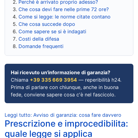
Perché è arrivato proprio adesso?
Che cosa devi fare nelle prime 72 ore?
Come si legge: le norme citate contano
Che cosa succede dopo
Come sapere se si è indagati
Costi della difesa
Domande frequenti
Hai ricevuto un'informazione di garanzia?
Chiama
+39 335 669 3954
— reperibilità h24.
Prima di parlare con chiunque, anche in buona
fede, conviene sapere cosa c'è nel fascicolo.
Leggi tutto: Avviso di garanzia: cosa fare davvero
Prescrizione e improcedibilita:
quale legge si applica