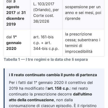
dal
3
L. 103/2017
agosto
sospensione per un
(Orlando), per
2017
al
31
anno e sei mesi, poi
Corte cost.
dicembre
riprende
38/2026
2019
la prescrizione
dal
1°
art. 161-bis
cessa; subentrano i
gennaio
c.p. + art.
termini di
2020
344-bis c.p.p.
improcedibilità
Tabella 1 — I tre regimi e la data che li separa
ℹ️ Il reato continuato cambia il punto di partenza
Per i fatti dal 1° gennaio 2020 il correttivo del
2019 ha modificato l'
art. 158 c.p.
: nel reato
continuato la prescrizione decorre
dall'ultimo
atto della continuazione
, non dalla
consumazione di ciascun episodio. È il ripristino