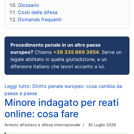
Glossario
Costi della difesa
Domande frequenti
Procedimento penale in un altro paese
europeo?
Chiama
+39 335 669 3954
. Serve un
legale abilitato in quella giurisdizione, e un
difensore italiano che lavori accanto a lui.
Leggi tutto: Diritto penale europeo: cosa cambia da
paese a paese
Minore indagato per reati
online: cosa fare
Arresto all'estero e difesa internazionale
30 Luglio 2026