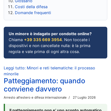
Glossario
Costi della difesa
Domande frequenti
Un minore è indagato per condotte online?
Chiama
+39 335 669 3954
. Non toccate i
dispositivi e non cancellate nulla: è la prima
regola e vale prima di ogni altra cosa.
Leggi tutto: Minori e reti telematiche: il processo
minorile
Patteggiamento: quando
conviene davvero
Arresto all'estero e difesa internazionale
27 Luglio 2026
Il patteggiamento non e' uno sconto automatico