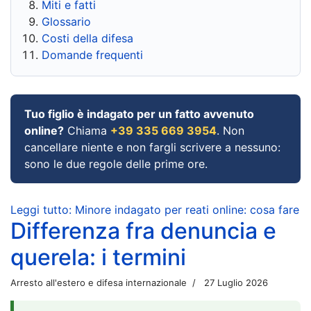
Miti e fatti
Glossario
Costi della difesa
Domande frequenti
Tuo figlio è indagato per un fatto avvenuto
online?
Chiama
+39 335 669 3954
. Non
cancellare niente e non fargli scrivere a nessuno:
sono le due regole delle prime ore.
Leggi tutto: Minore indagato per reati online: cosa fare
Differenza fra denuncia e
querela: i termini
Arresto all'estero e difesa internazionale
27 Luglio 2026