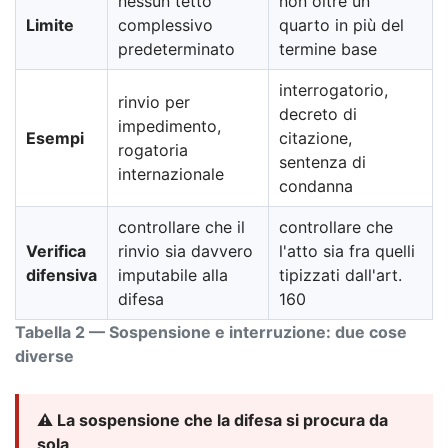
nessun tetto
non oltre un
Limite
complessivo
quarto in più del
predeterminato
termine base
interrogatorio,
rinvio per
decreto di
impedimento,
Esempi
citazione,
rogatoria
sentenza di
internazionale
condanna
controllare che il
controllare che
Verifica
rinvio sia davvero
l'atto sia fra quelli
difensiva
imputabile alla
tipizzati dall'art.
difesa
160
Tabella 2 — Sospensione e interruzione: due cose
diverse
⚠️ La sospensione che la difesa si procura da
sola