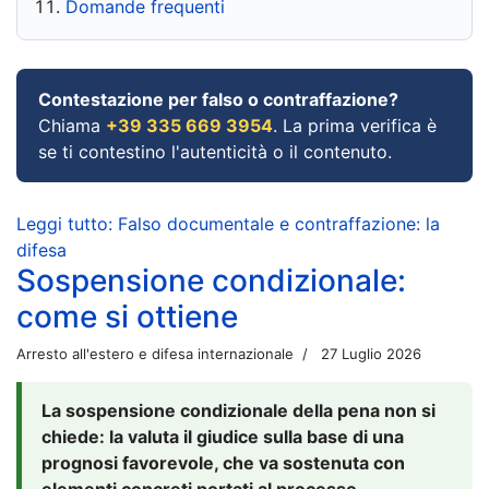
Domande frequenti
Contestazione per falso o contraffazione?
Chiama
+39 335 669 3954
. La prima verifica è
se ti contestino l'autenticità o il contenuto.
Leggi tutto: Falso documentale e contraffazione: la
difesa
Sospensione condizionale:
come si ottiene
Arresto all'estero e difesa internazionale
27 Luglio 2026
La sospensione condizionale della pena non si
chiede: la valuta il giudice sulla base di una
prognosi favorevole, che va sostenuta con
elementi concreti portati al processo.