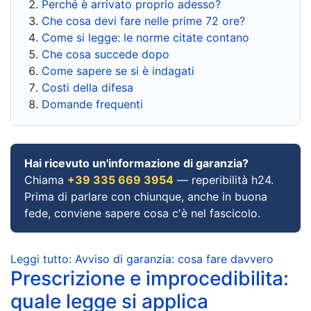
Perché è arrivato proprio adesso?
Che cosa devi fare nelle prime 72 ore?
Come si legge: le norme citate contano
Che cosa succede dopo
Come sapere se si è indagati
Costi della difesa
Domande frequenti
Hai ricevuto un'informazione di garanzia?
Chiama
+39 335 669 3954
— reperibilità h24.
Prima di parlare con chiunque, anche in buona
fede, conviene sapere cosa c'è nel fascicolo.
Leggi tutto: Avviso di garanzia: cosa fare davvero
Prescrizione e improcedibilita:
quale legge si applica