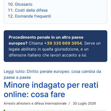
Glossario
Costi della difesa
Domande frequenti
Procedimento penale in un altro paese
europeo?
Chiama
+39 335 669 3954
. Serve un
legale abilitato in quella giurisdizione, e un
difensore italiano che lavori accanto a lui.
Leggi tutto: Diritto penale europeo: cosa cambia da
paese a paese
Minore indagato per reati
online: cosa fare
Arresto all'estero e difesa internazionale
30 Luglio 2026