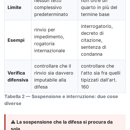
nessun tetto
non oltre un
Limite
complessivo
quarto in più del
predeterminato
termine base
interrogatorio,
rinvio per
decreto di
impedimento,
Esempi
citazione,
rogatoria
sentenza di
internazionale
condanna
controllare che il
controllare che
Verifica
rinvio sia davvero
l'atto sia fra quelli
difensiva
imputabile alla
tipizzati dall'art.
difesa
160
Tabella 2 — Sospensione e interruzione: due cose
diverse
⚠️ La sospensione che la difesa si procura da
sola