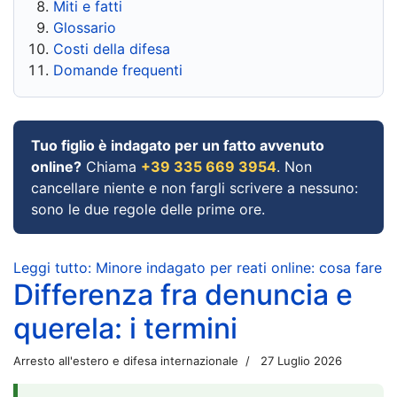
Miti e fatti
Glossario
Costi della difesa
Domande frequenti
Tuo figlio è indagato per un fatto avvenuto
online?
Chiama
+39 335 669 3954
. Non
cancellare niente e non fargli scrivere a nessuno:
sono le due regole delle prime ore.
Leggi tutto: Minore indagato per reati online: cosa fare
Differenza fra denuncia e
querela: i termini
Arresto all'estero e difesa internazionale
27 Luglio 2026