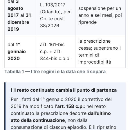
dal
3
L. 103/2017
agosto
sospensione per un
(Orlando), per
2017
al
31
anno e sei mesi, poi
Corte cost.
dicembre
riprende
38/2026
2019
la prescrizione
dal
1°
art. 161-bis
cessa; subentrano i
gennaio
c.p. + art.
termini di
2020
344-bis c.p.p.
improcedibilità
Tabella 1 — I tre regimi e la data che li separa
ℹ️ Il reato continuato cambia il punto di partenza
Per i fatti dal 1° gennaio 2020 il correttivo del
2019 ha modificato l'
art. 158 c.p.
: nel reato
continuato la prescrizione decorre
dall'ultimo
atto della continuazione
, non dalla
consumazione di ciascun episodio. È il ripristino