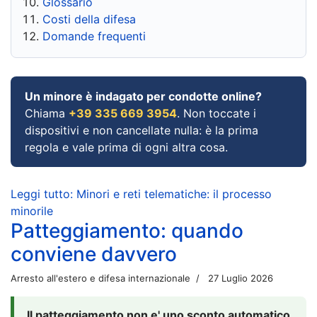
Glossario
Costi della difesa
Domande frequenti
Un minore è indagato per condotte online?
Chiama
+39 335 669 3954
. Non toccate i
dispositivi e non cancellate nulla: è la prima
regola e vale prima di ogni altra cosa.
Leggi tutto: Minori e reti telematiche: il processo
minorile
Patteggiamento: quando
conviene davvero
Arresto all'estero e difesa internazionale
27 Luglio 2026
Il patteggiamento non e' uno sconto automatico