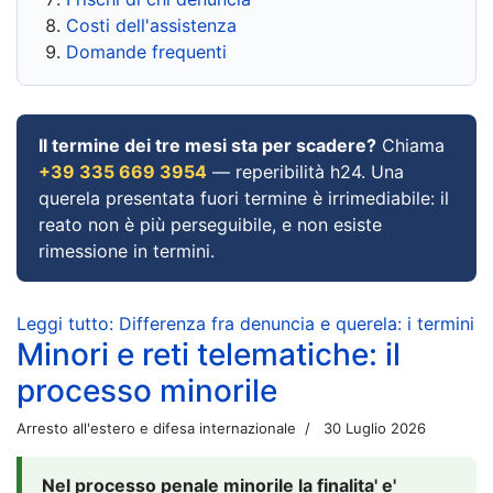
Costi dell'assistenza
Domande frequenti
Il termine dei tre mesi sta per scadere?
Chiama
+39 335 669 3954
— reperibilità h24. Una
querela presentata fuori termine è irrimediabile: il
reato non è più perseguibile, e non esiste
rimessione in termini.
Leggi tutto: Differenza fra denuncia e querela: i termini
Minori e reti telematiche: il
processo minorile
Arresto all'estero e difesa internazionale
30 Luglio 2026
Nel processo penale minorile la finalita' e'