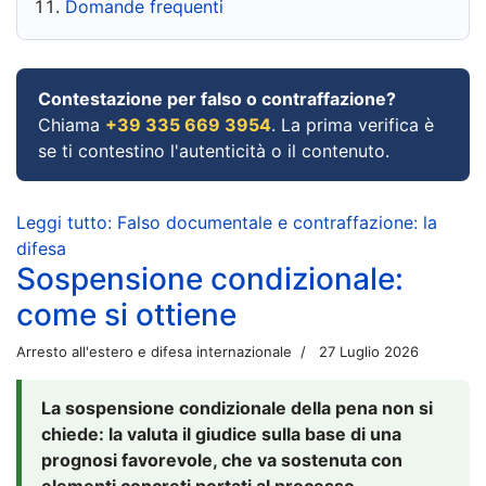
Domande frequenti
Contestazione per falso o contraffazione?
Chiama
+39 335 669 3954
. La prima verifica è
se ti contestino l'autenticità o il contenuto.
Leggi tutto: Falso documentale e contraffazione: la
difesa
Sospensione condizionale:
come si ottiene
Arresto all'estero e difesa internazionale
27 Luglio 2026
La sospensione condizionale della pena non si
chiede: la valuta il giudice sulla base di una
prognosi favorevole, che va sostenuta con
elementi concreti portati al processo.