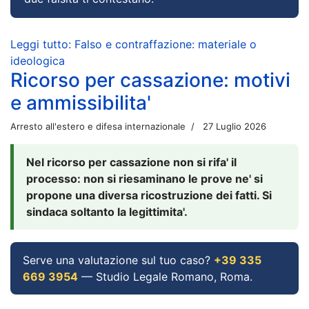
Leggi tutto: Falso e contraffazione: materiale o
ideologica
Ricorso per cassazione: motivi
e ammissibilita'
Arresto all'estero e difesa internazionale
27 Luglio 2026
Nel ricorso per cassazione non si rifa' il
processo: non si riesaminano le prove ne' si
propone una diversa ricostruzione dei fatti. Si
sindaca soltanto la legittimita'.
Serve una valutazione sul tuo caso?
+39 335
669 3954
— Studio Legale Romano, Roma.