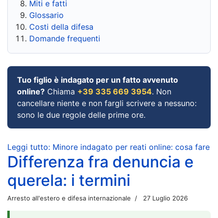
Miti e fatti
Glossario
Costi della difesa
Domande frequenti
Tuo figlio è indagato per un fatto avvenuto
online?
Chiama
+39 335 669 3954
. Non
cancellare niente e non fargli scrivere a nessuno:
sono le due regole delle prime ore.
Leggi tutto: Minore indagato per reati online: cosa fare
Differenza fra denuncia e
querela: i termini
Arresto all'estero e difesa internazionale
27 Luglio 2026