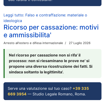
Leggi tutto: Falso e contraffazione: materiale o
ideologica
Ricorso per cassazione: motivi
e ammissibilita'
Arresto all'estero e difesa internazionale
27 Luglio 2026
Nel ricorso per cassazione non si rifa' il
processo: non si riesaminano le prove ne' si
propone una diversa ricostruzione dei fatti. Si
sindaca soltanto la legittimita'.
Serve una valutazione sul tuo caso?
+39 335
669 3954
— Studio Legale Romano, Roma.