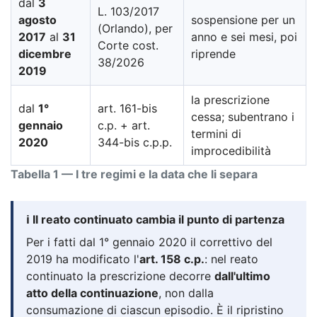
dal
3
L. 103/2017
agosto
sospensione per un
(Orlando), per
2017
al
31
anno e sei mesi, poi
Corte cost.
dicembre
riprende
38/2026
2019
la prescrizione
dal
1°
art. 161-bis
cessa; subentrano i
gennaio
c.p. + art.
termini di
2020
344-bis c.p.p.
improcedibilità
Tabella 1 — I tre regimi e la data che li separa
ℹ️ Il reato continuato cambia il punto di partenza
Per i fatti dal 1° gennaio 2020 il correttivo del
2019 ha modificato l'
art. 158 c.p.
: nel reato
continuato la prescrizione decorre
dall'ultimo
atto della continuazione
, non dalla
consumazione di ciascun episodio. È il ripristino