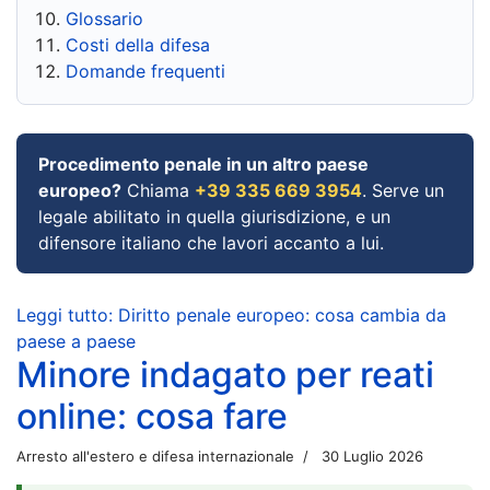
Glossario
Costi della difesa
Domande frequenti
Procedimento penale in un altro paese
europeo?
Chiama
+39 335 669 3954
. Serve un
legale abilitato in quella giurisdizione, e un
difensore italiano che lavori accanto a lui.
Leggi tutto: Diritto penale europeo: cosa cambia da
paese a paese
Minore indagato per reati
online: cosa fare
Arresto all'estero e difesa internazionale
30 Luglio 2026