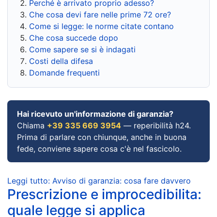
Perché è arrivato proprio adesso?
Che cosa devi fare nelle prime 72 ore?
Come si legge: le norme citate contano
Che cosa succede dopo
Come sapere se si è indagati
Costi della difesa
Domande frequenti
Hai ricevuto un'informazione di garanzia?
Chiama
+39 335 669 3954
— reperibilità h24.
Prima di parlare con chiunque, anche in buona
fede, conviene sapere cosa c'è nel fascicolo.
Leggi tutto: Avviso di garanzia: cosa fare davvero
Prescrizione e improcedibilita:
quale legge si applica