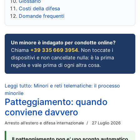
Glossario
Costi della difesa
Domande frequenti
Un minore è indagato per condotte online?
Chiama
+39 335 669 3954
. Non toccate i
dispositivi e non cancellate nulla: è la prima
regola e vale prima di ogni altra cosa.
Leggi tutto: Minori e reti telematiche: il processo
minorile
Patteggiamento: quando
conviene davvero
Arresto all'estero e difesa internazionale
27 Luglio 2026
Il patteggiamento non e' uno sconto automatico