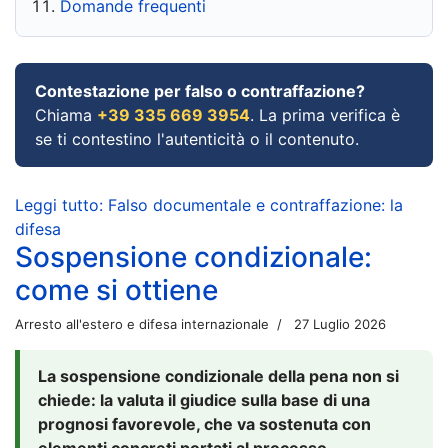
Domande frequenti
Contestazione per falso o contraffazione?
Chiama
+39 335 669 3954
. La prima verifica è
se ti contestino l'autenticità o il contenuto.
Leggi tutto: Falso documentale e contraffazione: la
difesa
Sospensione condizionale:
come si ottiene
Arresto all'estero e difesa internazionale
27 Luglio 2026
La sospensione condizionale della pena non si
chiede: la valuta il giudice sulla base di una
prognosi favorevole, che va sostenuta con
elementi concreti portati al processo.