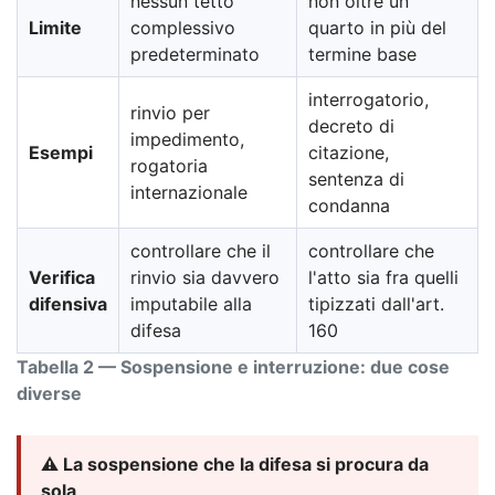
nessun tetto
non oltre un
Limite
complessivo
quarto in più del
predeterminato
termine base
interrogatorio,
rinvio per
decreto di
impedimento,
Esempi
citazione,
rogatoria
sentenza di
internazionale
condanna
controllare che il
controllare che
Verifica
rinvio sia davvero
l'atto sia fra quelli
difensiva
imputabile alla
tipizzati dall'art.
difesa
160
Tabella 2 — Sospensione e interruzione: due cose
diverse
⚠️ La sospensione che la difesa si procura da
sola