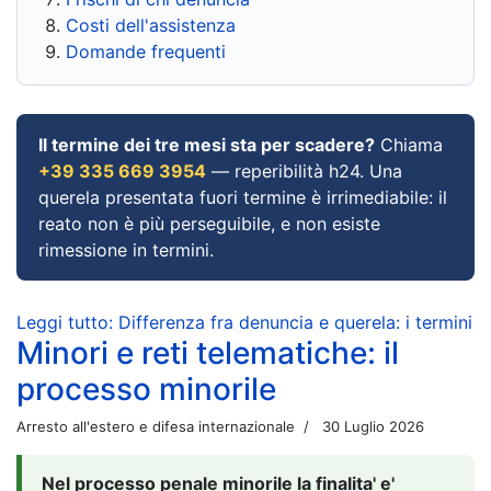
Costi dell'assistenza
Domande frequenti
Il termine dei tre mesi sta per scadere?
Chiama
+39 335 669 3954
— reperibilità h24. Una
querela presentata fuori termine è irrimediabile: il
reato non è più perseguibile, e non esiste
rimessione in termini.
Leggi tutto: Differenza fra denuncia e querela: i termini
Minori e reti telematiche: il
processo minorile
Arresto all'estero e difesa internazionale
30 Luglio 2026
Nel processo penale minorile la finalita' e'