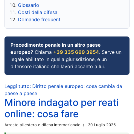
Glossario
Costi della difesa
Domande frequenti
Procedimento penale in un altro paese
europeo?
Chiama
+39 335 669 3954
. Serve un
legale abilitato in quella giurisdizione, e un
difensore italiano che lavori accanto a lui.
Leggi tutto: Diritto penale europeo: cosa cambia da
paese a paese
Minore indagato per reati
online: cosa fare
Arresto all'estero e difesa internazionale
30 Luglio 2026