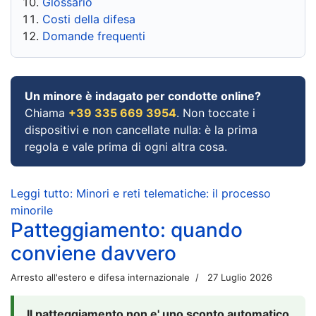
Glossario
Costi della difesa
Domande frequenti
Un minore è indagato per condotte online?
Chiama
+39 335 669 3954
. Non toccate i
dispositivi e non cancellate nulla: è la prima
regola e vale prima di ogni altra cosa.
Leggi tutto: Minori e reti telematiche: il processo
minorile
Patteggiamento: quando
conviene davvero
Arresto all'estero e difesa internazionale
27 Luglio 2026
Il patteggiamento non e' uno sconto automatico