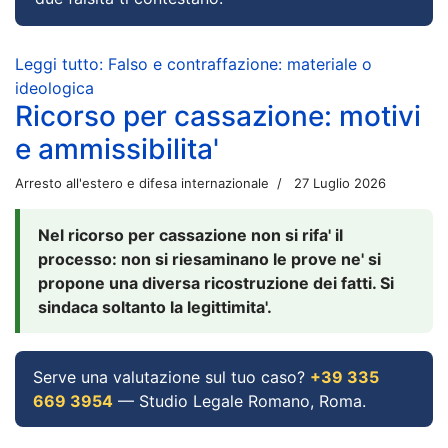
Leggi tutto: Falso e contraffazione: materiale o
ideologica
Ricorso per cassazione: motivi
e ammissibilita'
Arresto all'estero e difesa internazionale
27 Luglio 2026
Nel ricorso per cassazione non si rifa' il
processo: non si riesaminano le prove ne' si
propone una diversa ricostruzione dei fatti. Si
sindaca soltanto la legittimita'.
Serve una valutazione sul tuo caso?
+39 335
669 3954
— Studio Legale Romano, Roma.