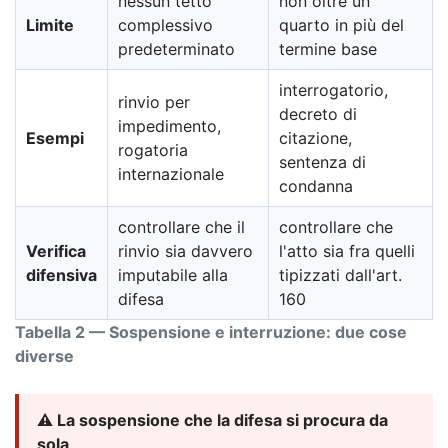
nessun tetto
non oltre un
Limite
complessivo
quarto in più del
predeterminato
termine base
interrogatorio,
rinvio per
decreto di
impedimento,
Esempi
citazione,
rogatoria
sentenza di
internazionale
condanna
controllare che il
controllare che
Verifica
rinvio sia davvero
l'atto sia fra quelli
difensiva
imputabile alla
tipizzati dall'art.
difesa
160
Tabella 2 — Sospensione e interruzione: due cose
diverse
⚠️ La sospensione che la difesa si procura da
sola