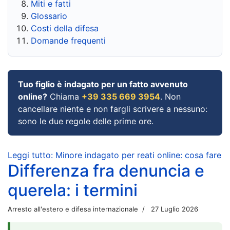
Miti e fatti
Glossario
Costi della difesa
Domande frequenti
Tuo figlio è indagato per un fatto avvenuto
online?
Chiama
+39 335 669 3954
. Non
cancellare niente e non fargli scrivere a nessuno:
sono le due regole delle prime ore.
Leggi tutto: Minore indagato per reati online: cosa fare
Differenza fra denuncia e
querela: i termini
Arresto all'estero e difesa internazionale
27 Luglio 2026