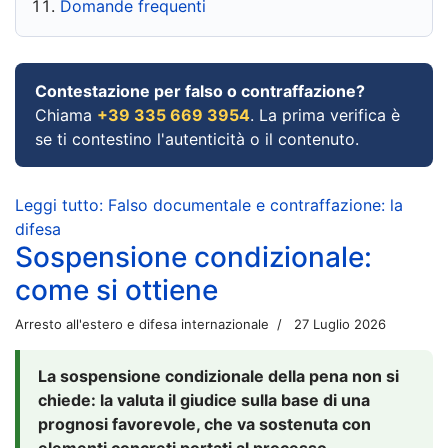
Domande frequenti
Contestazione per falso o contraffazione?
Chiama
+39 335 669 3954
. La prima verifica è
se ti contestino l'autenticità o il contenuto.
Leggi tutto: Falso documentale e contraffazione: la
difesa
Sospensione condizionale:
come si ottiene
Arresto all'estero e difesa internazionale
27 Luglio 2026
La sospensione condizionale della pena non si
chiede: la valuta il giudice sulla base di una
prognosi favorevole, che va sostenuta con
elementi concreti portati al processo.