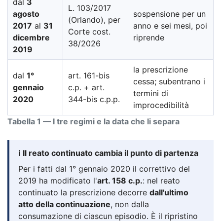
dal
3
L. 103/2017
agosto
sospensione per un
(Orlando), per
2017
al
31
anno e sei mesi, poi
Corte cost.
dicembre
riprende
38/2026
2019
la prescrizione
dal
1°
art. 161-bis
cessa; subentrano i
gennaio
c.p. + art.
termini di
2020
344-bis c.p.p.
improcedibilità
Tabella 1 — I tre regimi e la data che li separa
ℹ️ Il reato continuato cambia il punto di partenza
Per i fatti dal 1° gennaio 2020 il correttivo del
2019 ha modificato l'
art. 158 c.p.
: nel reato
continuato la prescrizione decorre
dall'ultimo
atto della continuazione
, non dalla
consumazione di ciascun episodio. È il ripristino