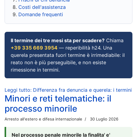
Costi dell'assistenza
Domande frequenti
Il termine dei tre mesi sta per scadere?
Chiama
+39 335 669 3954
— reperibilità h24. Una
querela presentata fuori termine è irrimediabile: il
reato non è più perseguibile, e non esiste
rimessione in termini.
Leggi tutto: Differenza fra denuncia e querela: i termini
Minori e reti telematiche: il
processo minorile
Arresto all'estero e difesa internazionale
30 Luglio 2026
Nel processo penale minorile la finalita' e'