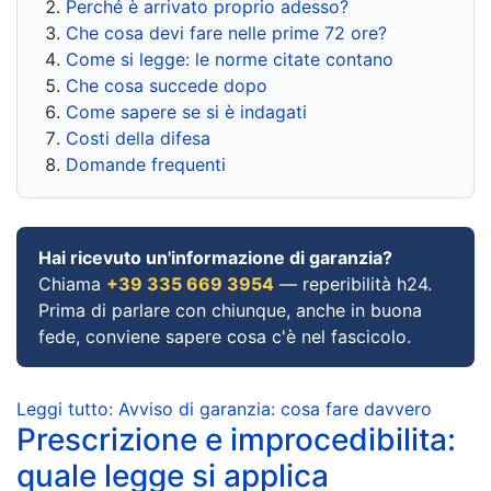
Perché è arrivato proprio adesso?
Che cosa devi fare nelle prime 72 ore?
Come si legge: le norme citate contano
Che cosa succede dopo
Come sapere se si è indagati
Costi della difesa
Domande frequenti
Hai ricevuto un'informazione di garanzia?
Chiama
+39 335 669 3954
— reperibilità h24.
Prima di parlare con chiunque, anche in buona
fede, conviene sapere cosa c'è nel fascicolo.
Leggi tutto: Avviso di garanzia: cosa fare davvero
Prescrizione e improcedibilita:
quale legge si applica